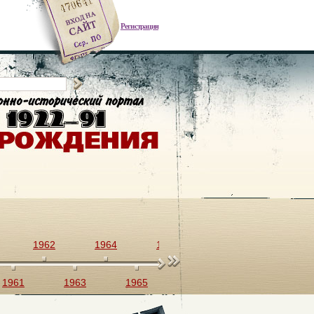
Регистрация
1962
1964
1966
1968
1970
1961
1963
1965
1967
1969