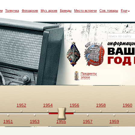
ии
Толкучка
Фотоархив
Муз. архив
Бренды
Место встречи
Сов. товары
Еще
Предметы
эпохи
1952
1954
1956
1958
1960
1951
1953
1955
1957
1959