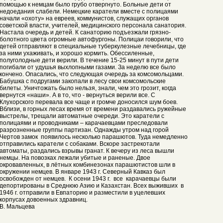
помощью к немцам было грубо отвергнуто. Больные дети от
недоедания слабели. Немецкие каратели вместе с полицаями
начали «охоту» на евреев, коммунистов, служащих органов
советской власти, учителей, медицинского персонала санатория.
Настала очередь и детей. К санаторию подъезжали грязно-
болотного цвета огромные автофургоны. Полицаи говорили, что
детей отправляют в специальные туберкулезные лечебницы, где
за ними ухаживать, и хорошо кормить. Обессиленные,
полуголодные дети верили. В течение 15-25 минут в пути дети
погибали от удушья выхлопными газами. За неделю все было
кончено. Опасались, что следующая очередь за комсомольцами.
Бабушка с подругами закопали в лесу свои комсомольские
билеты. Уничтожать было нельзя, знали, чем это грозит, когда
вернутся «наши». А в то, что - вернуться верили все. С
Клухорского перевала все чаще и громче доносился шум боев.
Вблизи, в горных лесах время от времени раздавались ружейные
выстрелы, трещали автоматные очереди. Это каратели с
полицаями и проводниками – карачаевцами преследовали
разрозненные группы партизан. Однажды утром над горой
Чертов замок появилось несколько парашютов. Туда немедленно
отправились каратели с собаками. Вскоре застрекотали
автоматы, раздались взрывы гранат. К вечеру из леса вышли
немцы. На повозках лежали убитые и раненые. Двое
окровавленных, в лётных комбинезонах парашютистов шли в
окружении немцев. В январе 1943 г. Северный Кавказ был
освобожден от немцев. К осени 1943 г. все карачаевцы были
депортированы в Среднюю Азию и Казахстан. Всех выживших в
1946 г. отправили в Евпаторию и разместили в уцелевших
корпусах довоенных здравниц.
В. Мальцева