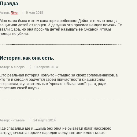
Правда
Автор:
Rina
9 мая 2018
Моя мама была в этом санатории ребенком. Действительно немцы
защитили детей от горцев. И девушка эта просила немцев помочь. Ее
звали Сара, но она просила детей называть ее Оксаной, чтобы
немцы не убили.
История, как она есть.
Автор: А я верю.
10 апреля 2014
Это реальная история, кому-то - стыдно за своих соплеменников, а
кто то и сегодня радуется своей причастности к нацистским
зверствам, и унизительным "чреслолобызаниям" врага, ради
спасения своей шкуры.
Автор: читатель
24 марта 2014
Где спасали,а где и...Дыма без огня не бывает,и факт массового
сотруднечества горских народов с оккупантами имеет место.