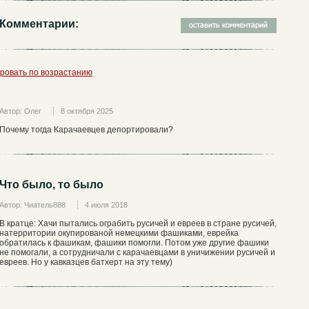
Комментарии:
ровать по возрастанию
Автор: Олег
8 октября 2025
Почему тогда Карачаевцев депортировали?
Что было, то было
Автор: Чиатель888
4 июля 2018
В кратце: Хачи пытались ограбить русичей и евреев в стране русичей,
натерритории окупированой немецкими фашиками, еврейка
обратилась к фашикам, фашики помогли. Потом уже другие фашики
не помогали, а сотрудничали с карачаевцами в уничижении русичей и
евреев. Но у кавказцев батхерт на эту тему)