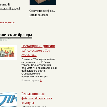
ветский
стольный хоккей
Советские патефоны.
Танцы во дворе
се предметы
оветские бренды
Настоящий индийский
чай со слоном . Тот
самый чай
В начале 70-х годов чайная
ситуация в СССР была
такова. Отечественным
брендом №1 был грузинский
чай высшего сорта.
Одновременно
продолжаются закупк
Комментариев:
0
Революционная
фабрика «Парижская
коммуна