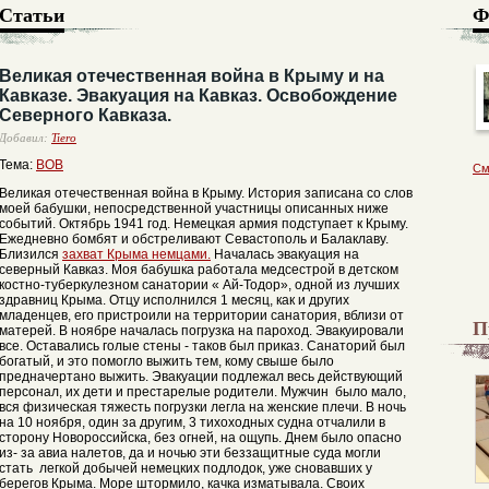
Статьи
Ф
Великая отечественная война в Крыму и на
Кавказе. Эвакуация на Кавказ. Освобождение
Северного Кавказа.
Добавил:
Tiero
Тема:
ВОВ
См
Великая отечественная война в Крыму. История записана со слов
моей бабушки, непосредственной участницы описанных ниже
событий. Октябрь 1941 год. Немецкая армия подступает к Крыму.
Ежедневно бомбят и обстреливают Севастополь и Балаклаву.
Близился
захват Крыма немцами.
Началась эвакуация на
северный Кавказ. Моя бабушка работала медсестрой в детском
костно-туберкулезном санатории « Ай-Тодор», одной из лучших
здравниц Крыма. Отцу исполнился 1 месяц, как и других
младенцев, его пристроили на территории санатория, вблизи от
П
матерей. В ноябре началась погрузка на пароход. Эвакуировали
все. Оставались голые стены - таков был приказ. Санаторий был
богатый, и это помогло выжить тем, кому свыше было
предначертано выжить. Эвакуации подлежал весь действующий
персонал, их дети и престарелые родители. Мужчин было мало,
вся физическая тяжесть погрузки легла на женские плечи. В ночь
на 10 ноября, один за другим, 3 тихоходных судна отчалили в
сторону Новороссийска, без огней, на ощупь. Днем было опасно
из- за авиа налетов, да и ночью эти беззащитные суда могли
стать легкой добычей немецких подлодок, уже сновавших у
берегов Крыма. Море штормило, качка изматывала. Своих