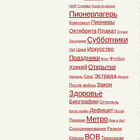
НИИ
Стройка
Ушли из жизни
Пионерлагерь
Пионеры
Комсомол
Октябрята
Плакат
Отдых
Субботники
Заседания
Искусство
Цирк
ГАИ
Праздники
Футбол
Флот
Открытки
Хоккей
Эстрада
Секс
Награды
Деньги
Закон
После войны
Здоровье
Биографии
Оттепель
Дефицит
Катастрофы
Песни
Метро
Премии
Дом и быт
Соцсоревнование
Разное
ВОВ
Терроризм
Юбилеи