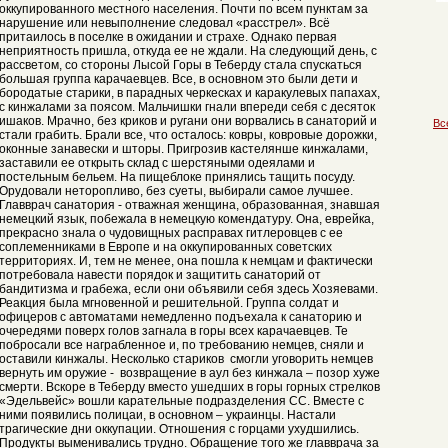
оккупированного местного населения. Почти по всем пунктам за
нарушение или невыполнение следовал «расстрел». Всё
притаилось в поселке в ожидании и страхе. Однако первая
неприятность пришла, откуда ее не ждали. На следующий день, с
рассветом, со стороны Лысой Горы в Теберду стала спускаться
большая группа карачаевцев. Все, в основном это были дети и
бородатые старики, в парадных черкесках и каракулевых папахах,
с кинжалами за поясом. Мальчишки гнали впереди себя с десяток
ишаков. Мрачно, без криков и ругани они ворвались в санаторий и
Вс
стали грабить. Брали все, что осталось: ковры, ковровые дорожки,
оконные занавески и шторы. Пригрозив кастелянше кинжалами,
заставили ее открыть склад с шерстяными одеялами и
постельным бельем. На пищеблоке принялись тащить посуду.
Орудовали неторопливо, без суеты, выбирали самое лучшее.
Главврач санатория - отважная женщина, образованная, знавшая
немецкий язык, побежала в немецкую комендатуру. Она, еврейка,
прекрасно знала о чудовищных расправах гитлеровцев с ее
соплеменниками в Европе и на оккупированных советских
территориях. И, тем не менее, она пошла к немцам и фактически
потребовала навести порядок и защитить санаторий от
бандитизма и грабежа, если они объявили себя здесь Хозяевами.
Реакция была мгновенной и решительной. Группа солдат и
офицеров с автоматами немедленно подъехала к санаторию и
очередями поверх голов загнала в горы всех карачаевцев. Те
побросали все награбленное и, по требованию немцев, сняли и
оставили кинжалы. Несколько стариков смогли уговорить немцев
вернуть им оружие - возвращение в аул без кинжала – позор хуже
смерти. Вскоре в Теберду вместо ушедших в горы горных стрелков
«Эдельвейс» вошли карательные подразделения СС. Вместе с
ними появились полицаи, в основном – украинцы. Настали
трагические дни оккупации. Отношения с горцами ухудшились.
Продукты выменивались трудно. Обращение того же главврача за