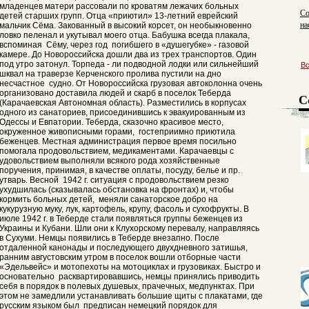
младенцев матери рассовали по кроватям лежачих больных
Со
детей старших групп. Отца «приютил» 13-летний еврейский
на
мальчик Сёма. Закованный в высокий корсет, он необыкновенно
ловко пеленал и укутывал моего отца. Бабушка всегда плакала,
вспоминая Сёму, через год погибшего в «душегубке» - газовой
камере. До Новороссийска дошли два из трех транспортов. Один
под утро затонул. Торпеда - ли подводной лодки или сильнейший
В
шквал на траверзе Керченского пролива пустили на дно
несчастное судно. От Новороссийска грузовая автоколонна очень
организовано доставила людей и скарб в поселок Теберда
С
(Карачаевская Автономная область). Разместились в корпусах
одного из санаториев, присоединившись к эвакуированным из
Одессы и Евпатории. Теберда, сказочно красивое место,
окруженное живописными горами, гостеприимно приютила
беженцев. Местная администрация первое время посильно
помогала продовольствием, медикаментами. Карачаевцы с
удовольствием выполняли всякого рода хозяйственные
поручения, принимая, в качестве оплаты, посуду, белье и пр.
утварь. Весной 1942 г. ситуация с продовольствием резко
ухудшилась (сказывалась обстановка на фронтах) и, чтобы
кормить больных детей, меняли санаторское добро на
кукурузную муку, лук, картофель, крупу, фасоль и сухофрукты. В
июле 1942 г. в Теберде стали появляться группы беженцев из
Украины и Кубани. Шли они к Клухорскому перевалу, направляясь
в Сухуми. Немцы появились в Теберде внезапно. После
отдаленной канонады и последующего двухдневного затишья,
ранним августовским утром в поселок вошли отборные части
«Эдельвейс» и мотопехоты на мотоциклах и грузовиках. Быстро и
основательно расквартировавшись, немцы принялись приводить
себя в порядок в полевых душевых, прачечных, медпунктах. При
этом не замедлили устанавливать большие щиты с плакатами, где
русским языком был предписан немецкий порядок для