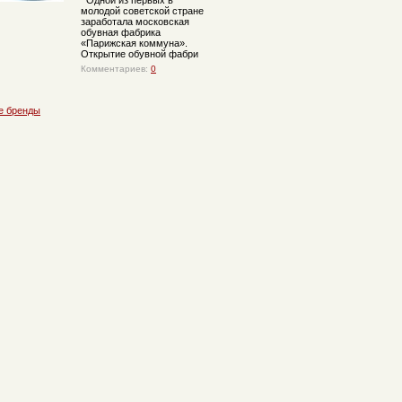
Одной из первых в
молодой советской стране
заработала московская
обувная фабрика
«Парижская коммуна».
Открытие обувной фабри
Комментариев:
0
е бренды