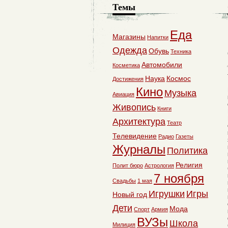
Темы
Еда
Магазины
Напитки
Одежда
Обувь
Техника
Автомобили
Косметика
Наука
Космос
Достижения
Кино
Музыка
Авиация
Живопись
Книги
Архитектура
Театр
Телевидение
Радио
Газеты
Журналы
Политика
Религия
Полит бюро
Астрология
7 ноября
Свадьбы
1 мая
Игрушки
Игры
Новый год
Дети
Мода
Спорт
Армия
ВУЗы
Школа
Милиция