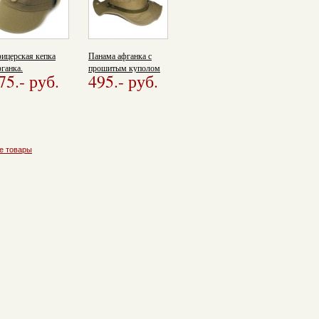
ицерская кепка
Панама афганка с
ганка.
прошитым куполом
75.
- руб.
495.
- руб.
е товары