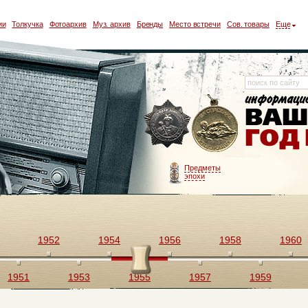
ии
Толкучка
Фотоархив
Муз. архив
Бренды
Место встречи
Сов. товары
Еще
Предметы
эпохи
1952
1954
1956
1958
1960
1951
1953
1955
1957
1959