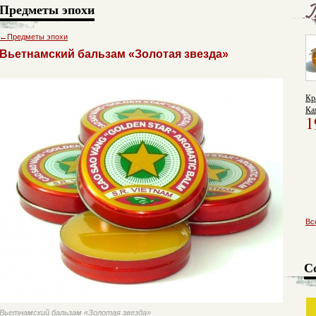
Предметы эпохи
←
Предметы эпохи
Вьетнамский бальзам «Золотая звезда»
Кр
Ка
1
го
Вс
С
Вьетнамский бальзам «Золотая звезда»