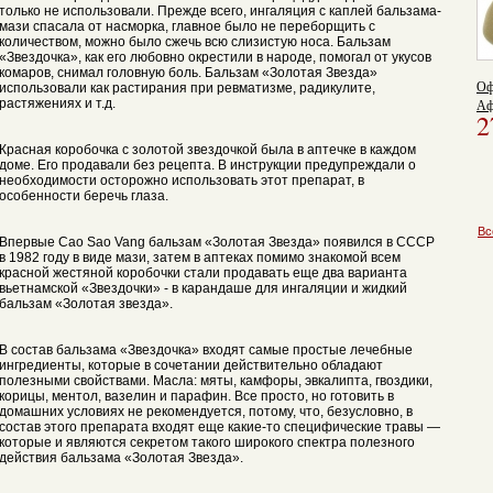
только не использовали. Прежде всего, ингаляция с каплей бальзама-
мази спасала от насморка, главное было не переборщить с
количеством, можно было сжечь всю слизистую носа. Бальзам
«Звездочка», как его любовно окрестили в народе, помогал от укусов
комаров, снимал головную боль. Бальзам «Золотая Звезда»
Оф
использовали как растирания при ревматизме, радикулите,
растяжениях и т.д.
Аф
2
Красная коробочка с золотой звездочкой была в аптечке в каждом
доме. Его продавали без рецепта. В инструкции предупреждали о
необходимости осторожно использовать этот препарат, в
особенности беречь глаза.
Вс
Впервые Cao Sao Vang бальзам «Золотая Звезда» появился в СССР
в 1982 году в виде мази, затем в аптеках помимо знакомой всем
красной жестяной коробочки стали продавать еще два варианта
вьетнамской «Звездочки» - в карандаше для ингаляции и жидкий
бальзам «Золотая звезда».
В состав бальзама «Звездочка» входят самые простые лечебные
ингредиенты, которые в сочетании действительно обладают
полезными свойствами. Масла: мяты, камфоры, эвкалипта, гвоздики,
корицы, ментол, вазелин и парафин. Все просто, но готовить в
домашних условиях не рекомендуется, потому, что, безусловно, в
состав этого препарата входят еще какие-то специфические травы —
которые и являются секретом такого широкого спектра полезного
действия бальзама «Золотая Звезда».