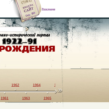
Регистрация
1962
1964
1966
1968
1970
1961
1963
1965
1967
1969