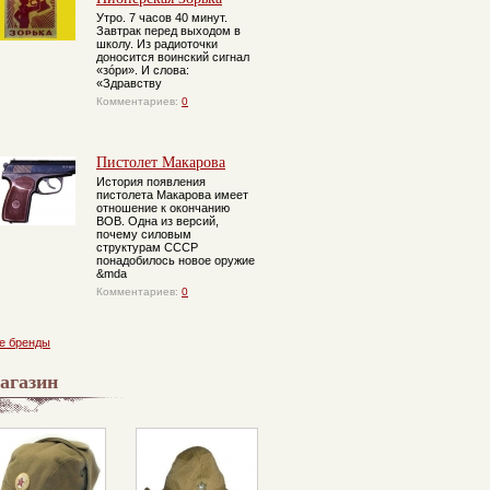
Утро. 7 часов 40 минут.
Завтрак перед выходом в
школу. Из радиоточки
доносится воинский сигнал
«зóри». И слова:
«Здравству
Комментариев:
0
Инструкция к
точечному
Пистолет Макарова
массажу с
помощью
История появления
чудодейственного
пистолета Макарова имеет
бальзама Золотая
отношение к окончанию
звезда. 1991 год
ВОВ. Одна из версий,
почему силовым
структурам СССР
понадобилось новое оружие
&mda
Комментариев:
0
е бренды
агазин