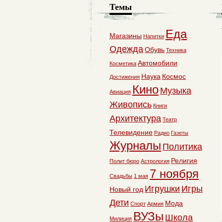
Темы
Еда
Магазины
Напитки
Одежда
Обувь
Техника
Автомобили
Косметика
Наука
Космос
Достижения
Кино
Музыка
Авиация
Живопись
Книги
Архитектура
Театр
Телевидение
Радио
Газеты
Журналы
Политика
Религия
Полит бюро
Астрология
7 ноября
Свадьбы
1 мая
Игрушки
Игры
Новый год
Дети
Мода
Спорт
Армия
ВУЗы
Школа
Милиция