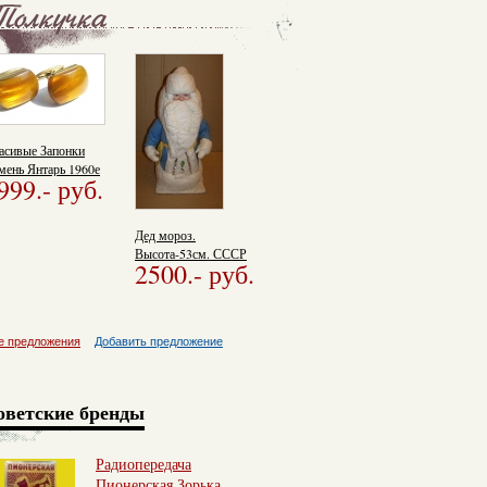
асивые Запонки
мень Янтарь 1960е
999.
- руб.
ды Янтарные
Дед мороз.
Высота-53см. СССР
2500.
- руб.
е предложения
Добавить предложение
оветские бренды
Радиопередача
Пионерская Зорька