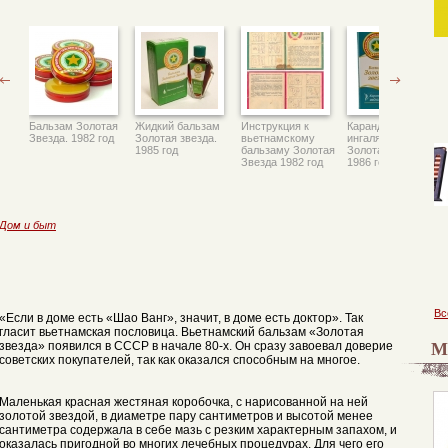
Бальзам Золотая
Жидкий бальзам
Инструкция к
Карандаш для
Звезда. 1982 год
Золотая звезда.
вьетнамскому
ингаляций
1985 год
бальзаму Золотая
Золотая звезда.
Звезда 1982 год
1986 год
Дом и быт
Вс
«Если в доме есть «Шао Ванг», значит, в доме есть доктор». Так
гласит вьетнамская пословица. Вьетнамский бальзам «Золотая
М
звезда» появился в СССР в начале 80-х. Он сразу завоевал доверие
советских покупателей, так как оказался способным на многое.
Маленькая красная жестяная коробочка, с нарисованной на ней
золотой звездой, в диаметре пару сантиметров и высотой менее
сантиметра содержала в себе мазь с резким характерным запахом, и
оказалась пригодной во многих лечебных процедурах. Для чего его