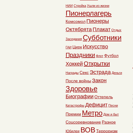
НИИ
Стройка
Ушли из жизни
Пионерлагерь
Пионеры
Комсомол
Октябрята
Плакат
Отдых
Субботники
Заседания
Искусство
Цирк
ГАИ
Праздники
Футбол
Флот
Открытки
Хоккей
Эстрада
Секс
Награды
Деньги
Закон
После войны
Здоровье
Биографии
Оттепель
Дефицит
Катастрофы
Песни
Метро
Премии
Дом и быт
Соцсоревнование
Разное
ВОВ
Терроризм
Юбилеи