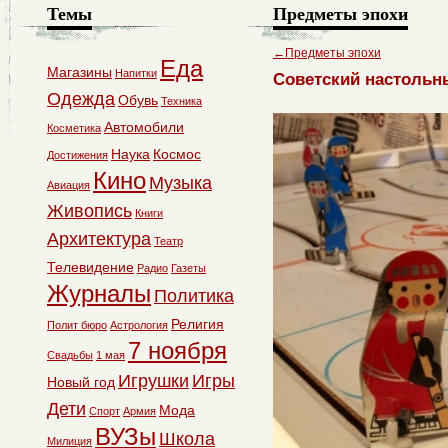
Темы
Предметы эпохи
←
Предметы эпохи
Еда
Магазины
Напитки
Советский настольн
Одежда
Обувь
Техника
Автомобили
Косметика
Наука
Космос
Достижения
Кино
Музыка
Авиация
Живопись
Книги
Архитектура
Театр
Телевидение
Радио
Газеты
Журналы
Политика
Религия
Полит бюро
Астрология
7 ноября
Свадьбы
1 мая
Игрушки
Игры
Новый год
Дети
Мода
Спорт
Армия
ВУЗы
Школа
Милиция