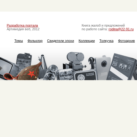
Разработка портала
Книга жалоб и предложений
Артимедия веб, 2012
по работе сайта:
rodina@22-91.ru
Темы
Фольклор
Свидетели эпохи
Коллекции
Толкучка
Фотоархив