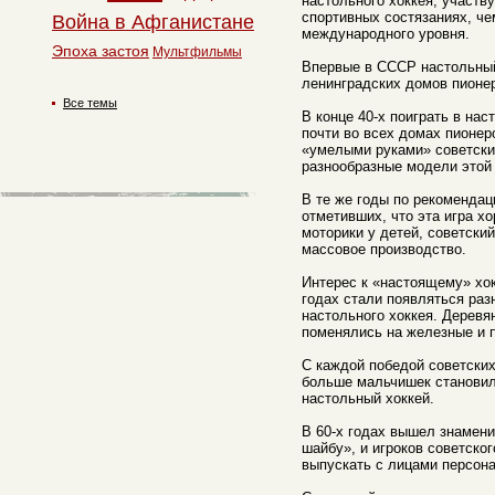
настольного хоккея, участв
спортивных состязаниях, ч
Война в Афганистане
международного уровня.
Эпоха застоя
Мультфильмы
Впервые в СССР настольный
ленинградских домов пионер
Все темы
В конце 40-х поиграть в на
почти во всех домах пионер
«умелыми руками» советски
разнообразные модели этой
В те же годы по рекомендац
отметивших, что эта игра х
моторики у детей, советски
массовое производство.
Интерес к «настоящему» хок
годах стали появляться раз
настольного хоккея. Деревя
поменялись на железные и 
С каждой победой советских
больше мальчишек становил
настольный хоккей.
В 60-х годах вышел знамен
шайбу», и игроков советског
выпускать с лицами персон