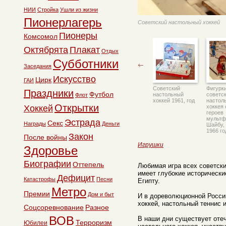
НИИ
Стройка
Ушли из жизни
Пионерлагерь
Советский настольный хоккей
Пионеры
Комсомол
Октябрята
Плакат
Отдых
Субботники
Заседания
Искусство
Цирк
ГАИ
Советский
Фигурки
Праздники
Футбол
настольный
советс
Флот
хоккей 1961, год
настол
Открытки
хоккея
Хоккей
героев
мультф
Эстрада
Секс
Награды
Деньги
Шайбу,
1966 го
Закон
После войны
Игрушки
Здоровье
Биографии
Оттепель
Любимая игра всех советск
имеет глубокие исторически
Дефицит
Катастрофы
Песни
Египту.
Метро
Премии
Дом и быт
И в дореволюционной Росси
хоккей, настольный теннис 
Соцсоревнование
Разное
ВОВ
В наши дни существует оте
Терроризм
Юбилеи