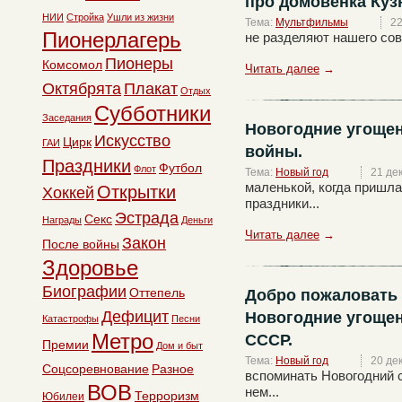
про домовенка Куз
НИИ
Стройка
Ушли из жизни
Тема:
Мультфильмы
22
Пионерлагерь
не разделяют нашего сове
Пионеры
Комсомол
Читать далее
→
Октябрята
Плакат
Отдых
Субботники
Заседания
Новогодние угоще
Искусство
Цирк
ГАИ
войны.
Праздники
Футбол
Флот
Тема:
Новый год
21 де
маленькой, когда пришла
Открытки
Хоккей
праздники...
Эстрада
Секс
Награды
Деньги
Читать далее
→
Закон
После войны
Здоровье
Биографии
Оттепель
Добро пожаловать 
Дефицит
Новогодние угощен
Катастрофы
Песни
Метро
СССР.
Премии
Дом и быт
Тема:
Новый год
20 де
Соцсоревнование
Разное
вспоминать Новогодний 
ВОВ
нем...
Терроризм
Юбилеи