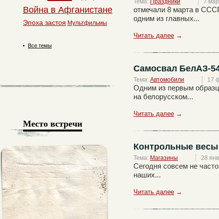
Тема:
Праздники
7 мар
Война в Афганистане
отмечали 8 марта в ССС
одним из главных...
Эпоха застоя
Мультфильмы
Читать далее
→
Все темы
Самосвал БелАЗ-5
Тема:
Автомобили
17 
Одним из первым образц
на белорусском...
Читать далее
→
Место встречи
Контрольные весы
Тема:
Магазины
28 ян
Сегодня совсем не част
наших...
Читать далее
→