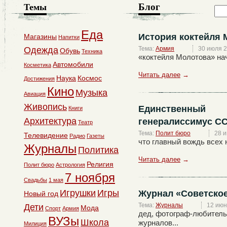
Блог
Темы
Еда
История коктейля 
Магазины
Напитки
Одежда
Тема:
Армия
30 июля 
Обувь
Техника
«коктейля Молотова» нача
Автомобили
Косметика
Читать далее
→
Наука
Космос
Достижения
Кино
Музыка
Авиация
Живопись
Единственный
Книги
Архитектура
генералиссимус СС
Театр
Тема:
Полит бюро
28 
Телевидение
Радио
Газеты
что главный вождь всех н
Журналы
Политика
Читать далее
→
Религия
Полит бюро
Астрология
7 ноября
Свадьбы
1 мая
Игрушки
Игры
Журнал «Советское
Новый год
Тема:
Журналы
12 июн
Дети
Мода
Спорт
Армия
дед, фотограф-любитель
ВУЗы
Школа
журналов...
Милиция