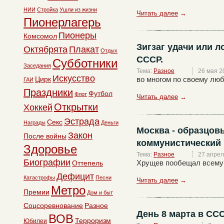
НИИ
Стройка
Ушли из жизни
Читать далее
→
Пионерлагерь
Пионеры
Комсомол
Зигзаг удачи или л
Октябрята
Плакат
Отдых
СССР.
Субботники
Заседания
Тема:
Разное
26 мая 2
Искусство
Цирк
во многом по своему люб
ГАИ
Праздники
Футбол
Флот
Читать далее
→
Открытки
Хоккей
Эстрада
Секс
Награды
Деньги
Москва - образцов
Закон
После войны
коммунистический 
Здоровье
Тема:
Разное
27 апрел
Биографии
Хрущев пообещал всему с
Оттепель
Дефицит
Катастрофы
Песни
Читать далее
→
Метро
Премии
Дом и быт
Соцсоревнование
Разное
День 8 марта в СС
ВОВ
Терроризм
Юбилеи