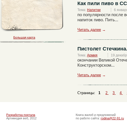
Как пили пиво в СС
Тема:
Напитки
6 январ
по популярности после 
напиток пиво. Пить...
Читать далее
→
Большая карта
Пистолет Стечкина
Тема:
Армия
19 декабр
окончании Великой Отеч
Конструкторском...
Читать далее
→
Страницы:
1
2
3
4
Разработка портала
Книга жалоб и предложений
Артимедия веб, 2012
по работе сайта:
rodina@22-91.ru