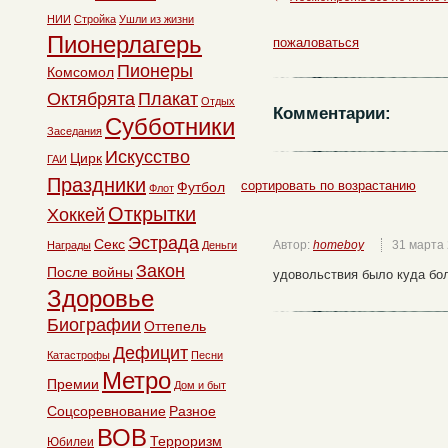
НИИ
Стройка
Ушли из жизни
Пионерлагерь
пожаловаться
Пионеры
Комсомол
Октябрята
Плакат
Отдых
Комментарии:
Субботники
Заседания
Искусство
Цирк
ГАИ
Праздники
сортировать по возрастанию
Футбол
Флот
Открытки
Хоккей
Эстрада
Секс
Автор:
homeboy
31 марта
Награды
Деньги
Закон
После войны
удовольствия было куда бо
Здоровье
Биографии
Оттепель
Дефицит
Катастрофы
Песни
Метро
Премии
Дом и быт
Соцсоревнование
Разное
ВОВ
Терроризм
Юбилеи