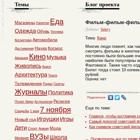
Темы
Блог проекта
Еда
Фильм-фильм-фил
Магазины
Напитки
Добавил:
Valery
Одежда
Обувь
Техника
Тема:
Кино
Автомобили
Косметика
Многие люди помнят, как ча
Наука
Космос
Достижения
смотреть фильмы в кинотеа
Кино
постоянно были большие оче
Музыка
Авиация
наиболее были популярны 
Живопись
Фантомасе. Также часто ход
Книги
Билет тогда стоил 10 копеек
Архитектура
рублей.
Театр
Оценка: нет
Телевидение
Радио
Газеты
Журналы
Политика
Поделиться
Религия
Полит бюро
Астрология
7 ноября
Еще по теме:
Свадьбы
1 мая
Главное, чтобы костюмчик с
Игрушки
Игры
Новый год
Самый дорогой советский ф
Дети
Как снимали советский фил
Мода
Спорт
Армия
ВУЗы
Школа
Милиция
←
Посмотреть все по теме 