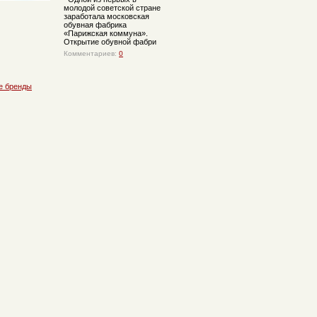
молодой советской стране
заработала московская
обувная фабрика
«Парижская коммуна».
Открытие обувной фабри
Комментариев:
0
е бренды