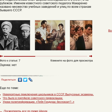
рубежом. Именем известного советского педагога Макаренко
названо множество учебных заведений и улиц по всем странам
бывшего СССР.
Вс
Фото к статье: 7
Кликните на фото для просмотра
Оценка: нет
Поделиться
Еще по теме:
Невероятные приключения школьников в СССР. Выпускные экзамены.
Что было в портфеле советского первоклашки.
Уроки политинформации. «Тебя Гондурас беспокоит?..»
←
Посмотреть все по теме Школа