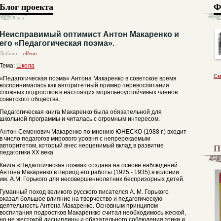
Блог проекта
Ф
Неисправимый оптимист Антон Макаренко и
его «Педагогическая поэма».
Добавил:
ellena
Тема:
Школа
См
«Педагогическая поэма» Антона Макаренко в советское время
воспринималась как авторитетный пример перевоспитания
сложных подростков в настоящих моральноустойчивых членов
советского общества.
Педагогическая книга Макаренко была обязательной для
школьной программы и читалась с огромным интересом.
Антон Семенович Макаренко по мнению ЮНЕСКО (1988 г.) входит
в число педагогов мирового уровня с непререкаемым
П
авторитетом, который внес неоценимый вклад в развитие
педагогики ХХ века.
Книга «Педагогическая поэма» создана на основе наблюдений
Антона Макаренко в период его работы (1925 - 1935) в колонии
им. А.М. Горького для несовершеннолетних беспризорных детей.
Гуманный поход великого русского писателся А. М. Горького
оказал большое влияние на творчество и педагогическую
деятельность Антона Макаренко. Основным принципом
воспитания подростков Макаренкко считал необходимось жеской,
но не жестокой дисциплины и обязательного соблюдения этики и