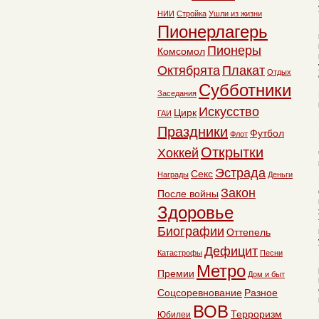
НИИ
Стройка
Ушли из жизни
Пионерлагерь
Пионеры
Комсомол
Октябрята
Плакат
Отдых
Субботники
Заседания
Искусство
Цирк
ГАИ
Праздники
Футбол
Флот
Открытки
Хоккей
Эстрада
Секс
Награды
Деньги
Закон
После войны
Здоровье
Биографии
Оттепель
Дефицит
Катастрофы
Песни
Метро
Премии
Дом и быт
Соцсоревнование
Разное
ВОВ
Терроризм
Юбилеи