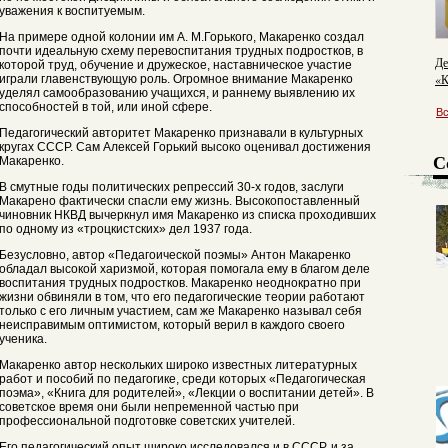
уважения к воспитуемым.
На примере одной колонии им А. М.Горького, Макаренко создал
почти идеальную схему перевоспитания трудных подростков, в
Де
которой труд, обучение и дружеское, наставническое участие
«К
играли главенствующую роль. Огромное внимание Макаренко
уделял самообразованию учащихся, и раннему выявлению их
способностей в той, или иной сфере.
В
Педагогический авторитет Макаренко признавали в культурных
кругах СССР. Сам Алексей Горький высоко оценивал достижения
С
Макаренко.
В смутные годы политических репрессий 30-х годов, заслуги
Макарено фактически спасли ему жизнь. Высокопоставленный
чиновник НКВД вычеркнул имя Макаренко из списка проходивших
по одному из «троцкистских» дел 1937 года.
Безусловно, автор «Педагоической поэмы» Антон Макаренко
обладал высокой харизмой, которая помогала ему в благом деле
воспитания трудных подростков. Макаренко неоднократно при
жизни обвиняли в том, что его педагогические теории работают
только с его личным участием, сам же Макаренко называл себя
неисправимым оптимистом, который верил в каждого своего
ученика.
Макаренко автор нескольких широко известных литературных
работ и пособий по педагогике, среди которых «Педагогическая
поэма», «Книга для родителей», «Лекции о воспитании детей». В
советское время они были непременной частью при
профессиональной подготовке советских учителей.
Его педагогический опыт широко исследовался и в СССР, и за