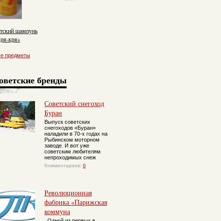
тский шампунь
ря-кря»
се предметы
оветские бренды
Советский снегоход
Буран
Выпуск советских
снегоходов «Буран»
наладили в 70-х годах на
Рыбинском моторном
заводе. И вот уже
советским любителям
непроходимых снеж
Комментариев:
0
Революционная
фабрика «Парижская
коммуна
Одной из первых в