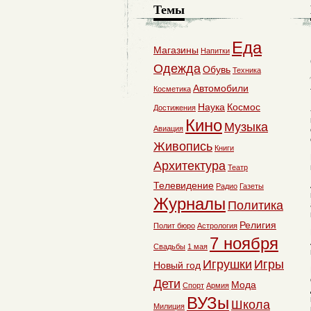
Темы
Еда
Магазины
Напитки
Одежда
Обувь
Техника
Автомобили
Косметика
Наука
Космос
Достижения
Кино
Музыка
Авиация
Живопись
Книги
Архитектура
Театр
Телевидение
Радио
Газеты
Журналы
Политика
Религия
Полит бюро
Астрология
7 ноября
Свадьбы
1 мая
Игрушки
Игры
Новый год
Дети
Мода
Спорт
Армия
ВУЗы
Школа
Милиция