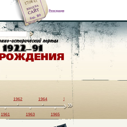
Регистрация
1962
1964
1966
1968
1970
1961
1963
1965
1967
1969