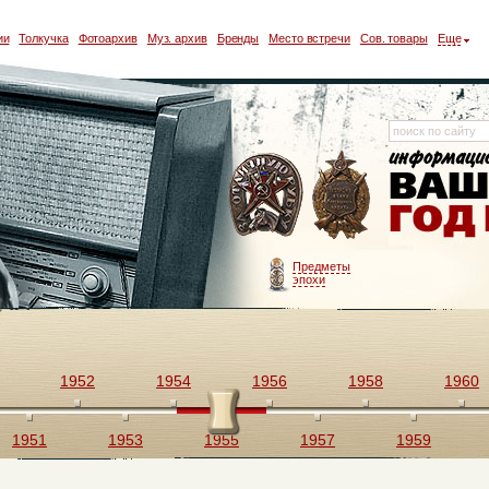
ии
Толкучка
Фотоархив
Муз. архив
Бренды
Место встречи
Сов. товары
Еще
Предметы
эпохи
1952
1954
1956
1958
1960
1951
1953
1955
1957
1959