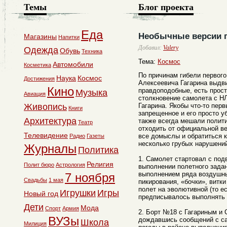
Темы
Блог проекта
Еда
Необычные версии п
Магазины
Напитки
Добавил:
Valery
Одежда
Обувь
Техника
Тема:
Космос
Автомобили
Косметика
По причинам гибели первог
Наука
Космос
Достижения
Алексеевича Гагарина выдви
Кино
правдоподобные, есть прост
Музыка
Авиация
столкновение самолета с Н
Живопись
Гагарина. Якобы что-то пер
Книги
запрещенное и его просто 
Архитектура
также всегда мешали полити
Театр
отходить от официальной ве
Телевидение
все домыслы и обратиться к
Радио
Газеты
несколько грубых нарушений
Журналы
Политика
1. Самолет стартовал с под
Религия
Полит бюро
Астрология
выполнении полетного задан
выполнением ряда воздушн
7 ноября
Свадьбы
1 мая
пикирования, «бочки», витк
полет на эволютивной (то е
Игрушки
Игры
Новый год
предписывалось выполнять п
Дети
Мода
Спорт
Армия
2. Борт №18 с Гагариным и 
ВУЗы
дождавшись сообщений с са
Школа
Милиция