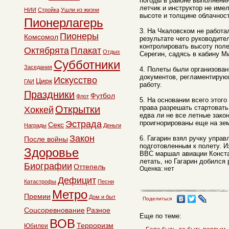
погоды в районе выполнения
летчик и инструктор не име
НИИ
Стройка
Ушли из жизни
высоте и толщине облачност
Пионерлагерь
3. На Чкаловском не работа
Пионеры
Комсомол
результате чего руководите
контролировать высоту поле
Октябрята
Плакат
Отдых
Серегин, садясь в кабину Ми
Субботники
Заседания
4. Полеты были организова
документов, регламентиру
Искусство
Цирк
ГАИ
работу.
Праздники
Футбол
Флот
5. На основании всего этог
Открытки
права разрешать стартовать
Хоккей
едва ли не все летные зак
Эстрада
проигнорированы еще на зе
Секс
Награды
Деньги
Закон
6. Гагарин взял ручку управ
После войны
подготовленным к полету. И
Здоровье
ВВС маршал авиации Конста
летать, но Гагарин добился
Биографии
Оттепель
Оценка: нет
Дефицит
Катастрофы
Песни
Метро
Премии
Дом и быт
Поделиться
Соцсоревнование
Разное
Еще по теме:
ВОВ
Терроризм
Юбилеи