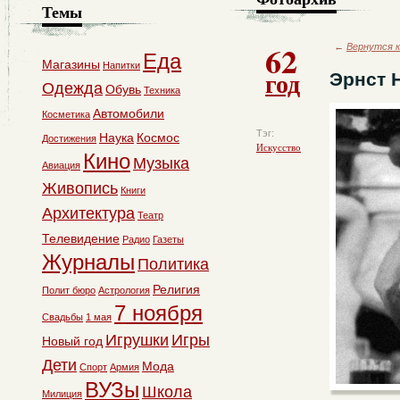
Темы
62
←
Вернутся к
Еда
Магазины
Напитки
год
Эрнст 
Одежда
Обувь
Техника
Автомобили
Косметика
Тэг:
Наука
Космос
Достижения
Искусство
Кино
Музыка
Авиация
Живопись
Книги
Архитектура
Театр
Телевидение
Радио
Газеты
Журналы
Политика
Религия
Полит бюро
Астрология
7 ноября
Свадьбы
1 мая
Игрушки
Игры
Новый год
Дети
Мода
Спорт
Армия
ВУЗы
Школа
Милиция