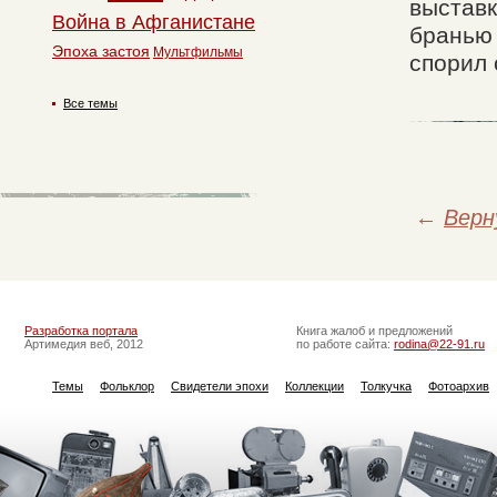
выставк
Война в Афганистане
бранью 
Эпоха застоя
Мультфильмы
спорил 
Все темы
←
Верн
Разработка портала
Книга жалоб и предложений
Артимедия веб, 2012
по работе сайта:
rodina@22-91.ru
Темы
Фольклор
Свидетели эпохи
Коллекции
Толкучка
Фотоархив