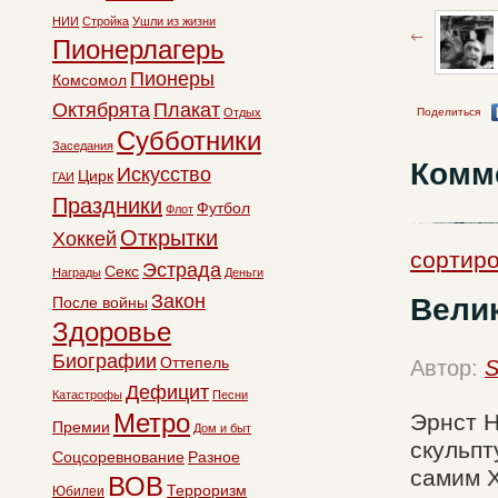
НИИ
Стройка
Ушли из жизни
Пионерлагерь
Пионеры
Комсомол
Октябрята
Плакат
Отдых
Поделиться
Субботники
Заседания
Комм
Искусство
Цирк
ГАИ
Праздники
Футбол
Флот
Открытки
Хоккей
сортиро
Эстрада
Секс
Награды
Деньги
Закон
Вели
После войны
Здоровье
Биографии
Оттепель
Автор:
S
Дефицит
Катастрофы
Песни
Метро
Эрнст Н
Премии
Дом и быт
скульпт
Соцсоревнование
Разное
самим 
ВОВ
Терроризм
Юбилеи