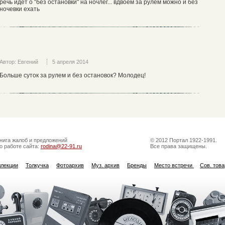
речь идет о "без остановки" на ночлег... вдвоем за рулем можно и без
ночевки ехать
Автор: Евгений
5 апреля 2014
Больше суток за рулем и без остановок? Молодец!
нига жалоб и предложений
© 2012 Портал 1922-1991.
о работе сайта:
rodina@22-91.ru
Все права защищены.
ллекции
Толкучка
Фотоархив
Муз. архив
Бренды
Место встречи
Сов. тов