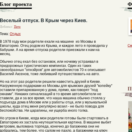
Блог проекта
Ф
Веселый отпуск. В Крым через Киев.
Добавил:
Tiero
Тема:
Отдых
В 1978 году мои родители ехали на машине из Москвы в
Евпаторию. Отец родом из Крыма, и каждое лето я проводила у
См
бабушки. А на время отпуска родители приезжали к нам на
месяц.
Обычно отец ехал без остановок, или ночевку устраивал в
придорожных туристических кемпингах. Один из таких
своеобразных "опнэйров" для автомобилистов 70-х описывает
Василий Аксенов, тоже любивший путешествовать на авто.
Но на этот раз родители решили навестить друзей в Киеве.
Нагруженную подарками из Москвы для крымских друзей "копейку"
П
оставили припаркованную у дома, прямо, как говорят "под
окнами". Никаких сигнализаций в то время автолюбители не
ставили, да и за все время, что наша машина обычно стояла у
подъезда дома в Москве или у работы отца, или у музыкальной
школы, куда отец меня регулярно возил - не было повода для
беспокойства. Ни царапины, ни ущерба иного толка.
Но утром в Киеве, когда мои родители готовы были стартовать в
Евпаторию их застала неутешительная картина. В машине выбит
ветровик, выломана торпеда, конечно до багажника они не
добрались, тем более, что салом не пахло, а багажники на ключ