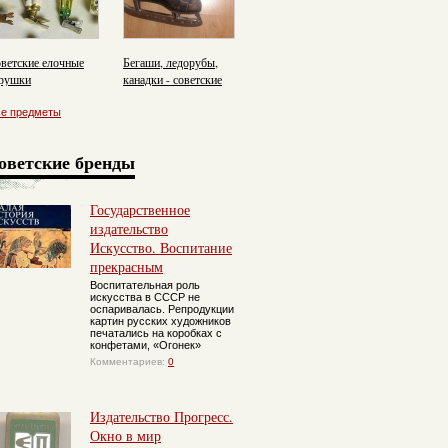
ветские елочные
Бегаши, ледорубы,
рушки
канадки - советские
коньки
се предметы
оветские бренды
Государственное
издательство
Искусство. Воспитание
прекрасным
Воспитательная роль
искусства в СССР не
оспаривалась. Репродукции
картин русских художников
печатались на коробках с
конфетами, «Огонек»
Комментариев:
0
Издательство Прогресс.
Окно в мир