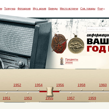
ии
Толкучка
Фотоархив
Муз. архив
Бренды
Место встречи
Сов. товары
Еще
Предметы
эпохи
1952
1954
1956
1958
1960
1951
1953
1955
1957
1959