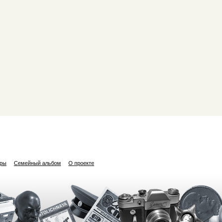
ары
Семейный альбом
О проекте