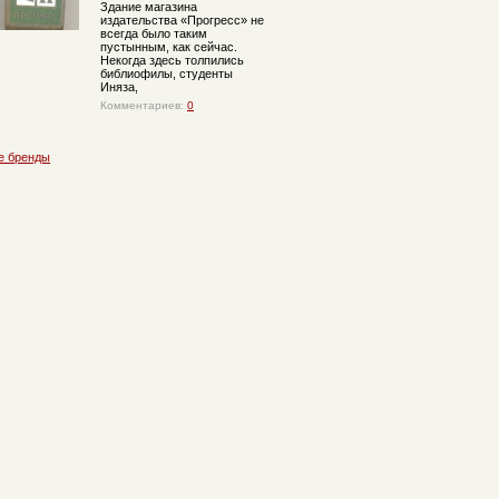
Здание магазина
издательства «Прогресс» не
всегда было таким
пустынным, как сейчас.
Некогда здесь толпились
библиофилы, студенты
Иняза,
Комментариев:
0
е бренды