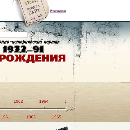
Регистрация
1962
1964
1966
1968
1970
1961
1963
1965
1967
1969