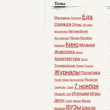
Темы
Еда
Магазины
Напитки
Одежда
Обувь
Техника
Автомобили
Косметика
Наука
Космос
Достижения
Кино
Музыка
Авиация
Живопись
Книги
Архитектура
Театр
Телевидение
Радио
Газеты
Журналы
Политика
Религия
Полит бюро
Астрология
7 ноября
Свадьбы
1 мая
Игрушки
Игры
Новый год
Дети
Мода
Спорт
Армия
ВУЗы
Школа
Милиция