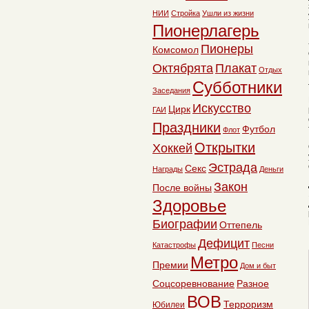
НИИ
Стройка
Ушли из жизни
Пионерлагерь
Пионеры
Комсомол
Октябрята
Плакат
Отдых
Субботники
Заседания
Искусство
Цирк
ГАИ
Праздники
Футбол
Флот
Открытки
Хоккей
Эстрада
Секс
Награды
Деньги
Закон
После войны
Здоровье
Биографии
Оттепель
Дефицит
Катастрофы
Песни
Метро
Премии
Дом и быт
Соцсоревнование
Разное
ВОВ
Терроризм
Юбилеи