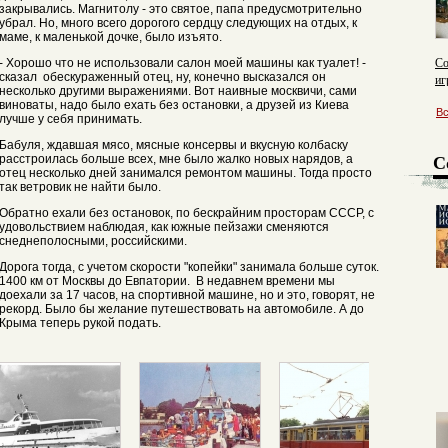
закрывались. Магнитолу - это святое, папа предусмотрительно
убрал. Но, много всего дорогого сердцу следующих на отдых, к
маме, к маленькой дочке, было изъято.
Со
- Хорошо что не использовали салон моей машины как туалет! -
сказал обескураженный отец, ну, конечно высказался он
иг
несколько другими выражениями. Вот наивные москвичи, сами
виноваты, надо было ехать без остановки, а друзей из Киева
В
лучше у себя принимать.
Бабуля, ждавшая мясо, мясные консервы и вкусную колбаску
С
расстроилась больше всех, мне было жалко новых нарядов, а
отец несколько дней занимался ремонтом машины. Тогда просто
так ветровик не найти было.
Обратно ехали без остановок, по бескрайним просторам СССР, с
удовольствием наблюдая, как южные пейзажи сменяются
снеднеполосными, российскими.
Дорога тогда, с учетом скорости "копейки" занимала больше суток.
1400 км от Москвы до Евпатории. В недавнем времени мы
доехали за 17 часов, на спортивной машине, но и это, говорят, не
рекорд. Было бы желание путешествовать на автомобиле. А до
Крыма теперь рукой подать.