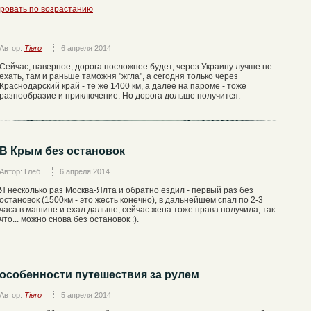
ровать по возрастанию
Автор:
Tiero
6 апреля 2014
Сейчас, наверное, дорога посложнее будет, через Украину лучше не
ехать, там и раньше таможня "жгла", а сегодня только через
Краснодарский край - те же 1400 км, а далее на пароме - тоже
разнообразие и приключение. Но дорога дольше получится.
В Крым без остановок
Автор: Глеб
6 апреля 2014
Я несколько раз Москва-Ялта и обратно ездил - первый раз без
остановок (1500км - это жесть конечно), в дальнейшем спал по 2-3
часа в машине и ехал дальше, сейчас жена тоже права получила, так
что... можно снова без остановок :).
особенности путешествия за рулем
Автор:
Tiero
5 апреля 2014