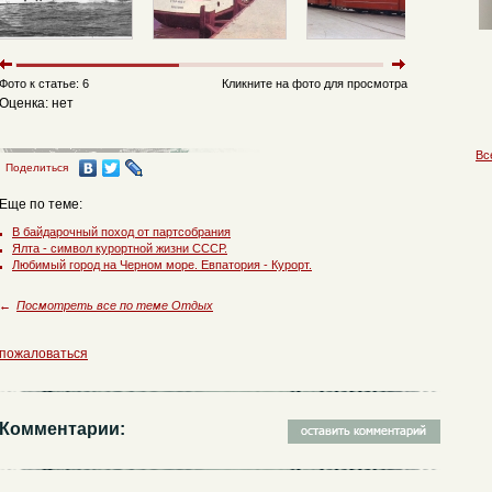
Фото к статье: 6
Кликните на фото для просмотра
Оценка: нет
Вс
Поделиться
Еще по теме:
В байдарочный поход от партсобрания
Ялта - символ курортной жизни СССР.
Любимый город на Черном море. Евпатория - Курорт.
←
Посмотреть все по теме Отдых
пожаловаться
Комментарии: