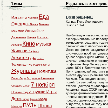
Темы
Родились в этот день
Еда
Возвращенец
Магазины
Напитки
Капица Петр Леонидович
Одежда
Обувь
Техника
8 июля 1894
Автомобили
Косметика
Наибольшую известность ем
Наука
Космос
Достижения
экспериментальные исследо
Кино
температур, создание техн
Музыка
Авиация
сверхсильных магнитных по
Инженер, физик, академик 
Живопись
Книги
физических проблем, директ
Архитектура
до последних дней жизни, о
Театр
физико-технического инстит
Телевидение
по физике Петр Леонидович
Радио
Газеты
июля 1894 г. Блестяще окон
Журналы
Политика
Политехнический институт и 
вместе другими учеными от
Религия
Полит бюро
Астрология
Англию. Там создал метод 
полей. За эту работу получ
7 ноября
Свадьбы
1 мая
степень доктора философии
Академия наук СССР присво
Игрушки
Игры
Новый год
доктора физико-математичес
членом-корреспондентом. В 
Дети
Мода
Спорт
Армия
профессором-исследователе
ВУЗы
общества, в том же году во
Школа
Милиция
Королевского общества.