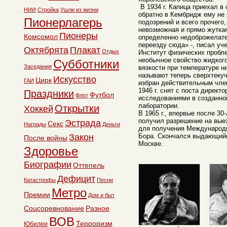
В 1934 г. Капица приехал в 
НИИ
Стройка
Ушли из жизни
обратно в Кембридж ему не
Пионерлагерь
подозрений и всего прочего
невозможная и прямо жутка
Пионеры
Комсомол
определенно недоброжелате
переезду сюда» -, писал уч
Октябрята
Плакат
Отдых
Институт физических пробле
необычное свойство жидкого
Субботники
Заседания
вязкости при температуре н
называют теперь сверхтекуч
Искусство
Цирк
ГАИ
избран действительным чле
1946 г. снят с поста директ
Праздники
Футбол
Флот
исследованиями в созданно
лаборатории.
Открытки
Хоккей
В 1965 г., впервые после 30
получил разрешение на вые
Эстрада
Секс
Награды
Деньги
для получения Международ
Закон
Бора. Скончался выдающийся
После войны
Москве.
Здоровье
Биографии
Оттепель
Дефицит
Катастрофы
Песни
Метро
Премии
Дом и быт
Соцсоревнование
Разное
ВОВ
Терроризм
Юбилеи