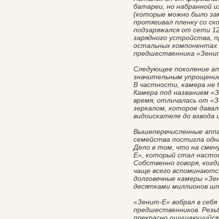
батареи, но набранной 
(которые можно было зам
протягивал пленку со ско
подзаряжался от сети 1
зарядного устройства, п
остальных компонентах 
предшественника «Зени
Следующее поколение ап
значительным упрощение
В частности, камера не
Камера под названием «З
время, отличалась от «
зеркалом, которое давал
видоискателе до взвода и
Вышеперечисленные апп
семейства постигла одна
Дело в том, что на сме
Е», который стал насто
Собственно говоря, ког
чаще всего вспоминаютс
долговечные камеры «Зе
десятками миллионов шт
«Зенит-Е» вобрал в себя
предшественников. Резьб
прекрасно ощущающийся 