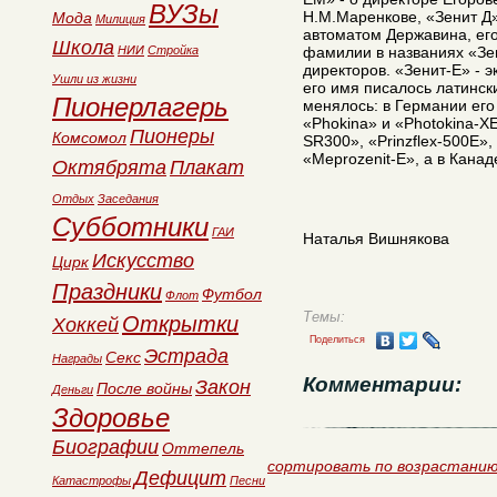
ВУЗы
Н.М.Маренкове, «Зенит Д
Мода
Милиция
автоматом Державина, его
Школа
НИИ
Стройка
фамилии в названиях «Зен
директоров. «Зенит-Е» - 
Ушли из жизни
его имя писалось латински
Пионерлагерь
менялось: в Германии его 
«Phokina» и «Photokina-XE
Пионеры
Комсомол
SR300», «Prinzflex-500E»,
«Meprozenit-E», а в Канад
Октябрята
Плакат
Отдых
Заседания
Субботники
ГАИ
Наталья Вишнякова
Искусство
Цирк
Праздники
Футбол
Флот
Темы:
Открытки
Хоккей
Поделиться
Эстрада
Секс
Награды
Комментарии:
Закон
После войны
Деньги
Здоровье
Биографии
Оттепель
сортировать по возрастани
Дефицит
Катастрофы
Песни