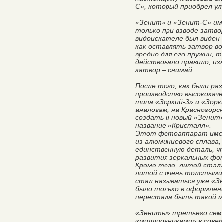
С», который приобрел у
«Зенит» и «Зенит-С» име
только при взводе затво
видоискателе был виден 
как оставлять затвор во
вредно для его пружин, 
действовало правило, из
затвор – снимай.
После того, как были р
производство высококач
типа «Зоркий-3» и «Зорк
аналогам, на Красногорс
создать и новый «Зенит»
название «Кристалл».
Этот фотоаппарат имел 
из алюминиевого сплава,
единственную деталь, ч
развития зеркальных фо
Кроме того, литой стала
литой с очень толстыми
стал называться уже «З
было только в оформлен
перестала быть такой 
«Зениты» третьего сем
«миллионниками» в сов