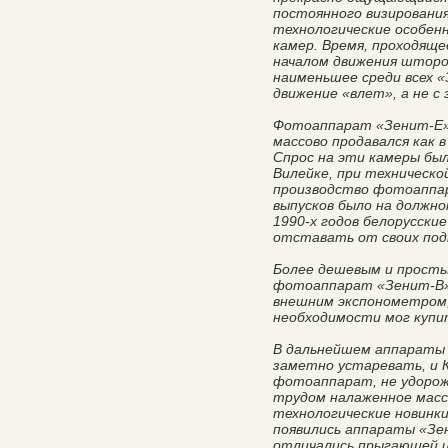
постоянного визирования
технологические особенн
камер. Время, проходяще
началом движения шторок
наименьшее среди всех 
движение «влет», а не с
Фотоаппарат «Зенит-Е» 
массово продавался как 
Спрос на эти камеры был
Вилейке, при техническ
производство фотоаппар
выпусков было на должном
1990-х годов белорусски
отставать от своих под
Более дешевым и прост
фотоаппарат «Зенит-В»
внешним экспонометром
необходимости мог купи
В дальнейшем аппараты
заметно устаревать, и 
фотоаппарат, не удорожа
трудом налаженное масс
технологические новинк
появились аппараты «Зе
отличались прыгающей ил