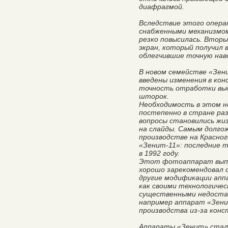
диафрагмой.
Вследствие этого опера
снабженными механизмом
резко повысилась. Втор
экран, который получил 
облегчившие точную наво
В новом семействе «Зен
введены изменения в ко
точность отработки выд
шторок.
Необходимость в этом н
постепенно в стране ра
вопросы становились жи
на слайды. Самым долго
производстве на Красног
«Зенит-11»: последние 
в 1992 году.
Этот фотоаппарат выпу
хорошо зарекомендовал с
другие модификации апп
как своими технологиче
существенными недостат
например аппарат «Зени
производства из-за кон
Аппараты «Зенит» стал