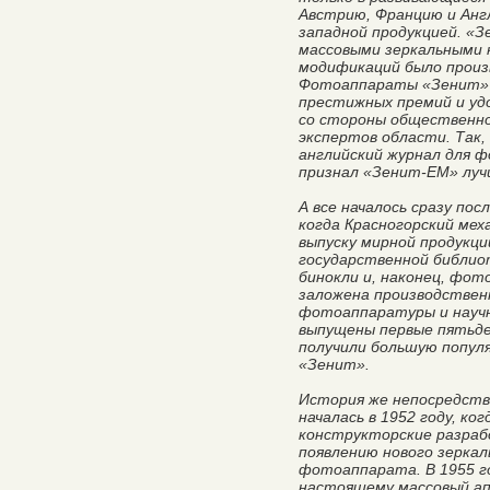
Австрию, Францию и Англ
западной продукцией. «
массовыми зеркальными к
модификаций было произ
Фотоаппараты «Зенит» 
престижных премий и уд
со стороны общественно
экспертов области. Так,
английский журнал для 
признал «Зенит-ЕМ» луч
А все началось сразу по
когда Красногорский мех
выпуску мирной продукци
государственной библио
бинокли и, наконец, фот
заложена производствен
фотоаппаратуры и научн
выпущены первые пятьде
получили большую попул
«Зенит».
История же непосредст
началась в 1952 году, к
конструкторские разраб
появлению нового зерка
фотоаппарата. В 1955 г
настоящему массовый ап