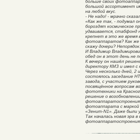
больше своих фотоаппар
большой ассортимент и
на любой вкус.
- Не надо! - мрачно сказ
«Как же так, - подумал о
бороздят космическое пр
удваивается, стабфонд 
крепнет в это же время 
фотоаппаратов? Как же 
скажу дочери? Непорядок
И Владимир Владимирович
обед он в этот день не 
К вечеру он нашёл решен
директору КМЗ и имел с 
Через несколько дней, 2 
состоялось заседание НТ
завода, с участием руко
посвящённое вопросам в
фототехники на Красног
решение о возобновлении
фотоаппаратостроения и
фотоаппарата с маркой 
«Зенит-N1». Даже были у
Так началась новая эра 
фотоаппаратостроения.