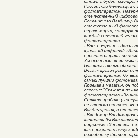
странно будет смотреть
Российской Федерации с
фотоаппаратом. Наверно
отечественный цифрово
После этого Владимир Вл
отечественный фотоапп
первая марка, которую о
каждый советский челове
фотоаппаратов.
- Вот и хорошо - доволь
куплю ей цифровой «Зени
престиж страны не пос
Успокоенный этой мыслью
Близилось время обеденн
Владимирович решил испо
фотоаппаратом. Он вызв
самый лучший фотомагаз
Приехав в магазин, он п
спросил: "Скажите пожал
фотоаппаратов «Зенит» 
Сначала продавец-консу
не столько от того, чт
Владимирович, а от того
- Владимир Владимирови
хотелось бы Вас огорчат
цифровых «Зенитов», но 
как прекратил выпуск «З
разработку фотоаппарат