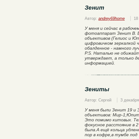
Зенит
Автор:
andrey69home
18
У меня и сейчас в рабоч
фотоаппарат Зенит В. В 
объективов (Гелиос и Юп
цифровичком зеркалкой ч
обалденное - намного лу
P.S. Наталью не обижайт
утверждает, а только д
информацией.
Зениты
Автор: Сергей
3 декабря
У меня были Зенит 19 и 
объективов: Мир-1;Юпит
Это помимо китовых. Те
фокусное расстояние в 2
была.А ещё кольца удлен
пор в кофре,в тумбе под