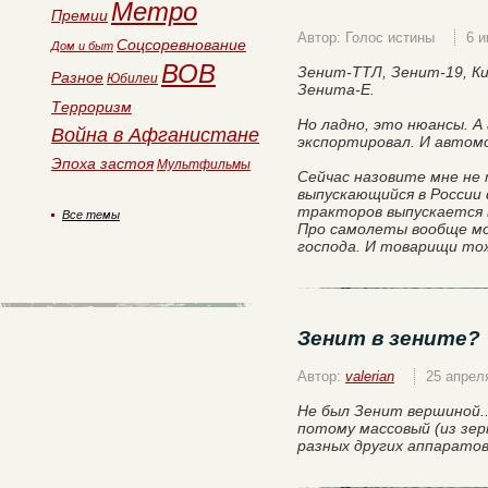
Метро
Премии
Автор: Голос истины
6 
Соцсоревнование
Дом и быт
ВОВ
Зенит-ТТЛ, Зенит-19, Ки
Разное
Юбилеи
Зенита-Е.
Терроризм
Но ладно, это нюансы. 
Война в Афганистане
экспортировал. И автомо
Эпоха застоя
Мультфильмы
Сейчас назовите мне не
выпускающийся в России
тракторов выпускается 
Все темы
Про самолеты вообще мо
господа. И товарищи то
Зенит в зените?
Автор:
valerian
25 апрел
Не был Зенит вершиной..
потому массовый (из зер
разных других аппаратов.