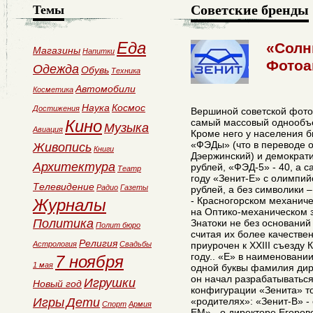
Советские бренды
Темы
Еда
«Солн
Магазины
Напитки
Фотоа
Одежда
Обувь
Техника
Автомобили
Косметика
Наука
Космос
Достижения
Вершиной советской фотот
Кино
самый массовый однообъе
Музыка
Авиация
Кроме него у населения 
«ФЭДы» (что в переводе 
Живопись
Книги
Дэержинский) и демократ
Архитектура
рублей, «ФЭД-5» - 40, а 
Театр
году «Зенит-Е» с олимпий
Телевидение
Радио
Газеты
рублей, а без символики 
- Красногорском механиче
Журналы
на Оптико-механическом з
Политика
Знатоки не без оснований
Полит бюро
считая их более качестве
Религия
Астрология
Свадьбы
приурочен к XXIII съезду
году.. «Е» в наименовани
7 ноября
1 мая
одной буквы фамилия дир
он начал разрабатываться
Игрушки
Новый год
конфигурации «Зенита» то
Игры
Дети
«родителях»: «Зенит-В» -
Спорт
Армия
ЕМ» - о директоре Егоров