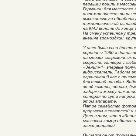
первыми пошли в массовы
Германии для массового 
автоматическая линия с
высокоточную обработку
технологической осново
на КМЗ вплоть до конца 9
На смену успешному тр
внешне громоздкий, кру
У него были свои досто
середины 1960-х диапазон
на многих современных к
скорости затвора с люб
«Зенит-4» впервые полу
видоискатель. Работа э
ограничений как с призмо
для точной наводки. Ви
этой камеры, однако, б
задержка между нажатие
которая по сути напрочь
этом аппарате.
Пятое семейство фотоа
прорывом в советской и
Дело в том, что в «Зени
массовых камер общего 
электропривод.
Питался он от формальн