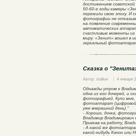
достижением советской
50-60-е годы камеры «Зе
пережили свою эпоху. И 
фотографии не отказыв
на появление современны
автоматических аппарат
счастливые моменты из 
миру. «Зенит» вошел в 
зеркальный фотоаппарат
Сказка о "Зенитах
Автор: stalker
4 января 
Однажды утром к Владим
одна из его дочерей, и ск
фотографией. Купи мне,
фотоаппарат (цифровой,
уже вчерашний день)."
- Хорошо, дочка, фотогр
Владимир Владимирович и
Приехав на работу, Влад
- А какой же фотоаппара
какой-нибудь Кэнон или 