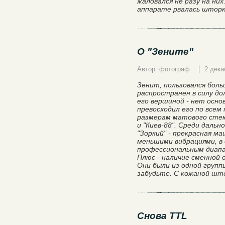
жаловался не разу на ни
аппарате рвалась шторка
О "Зените"
Автор: фотограф
2 дека
Зенит, пользовался бол
распространен в силу до
его вершиной - нет основ
превосходил его по всем
размерам матового стекл
и "Киев-88". Среди даль
"Зоркий" - прекрасная м
меньшими вибрациями, в 
профессиональным диапаз
Плюс - наличие сменной 
Они были из одной групп
забудьте. С кожаной шт
Снова TTL