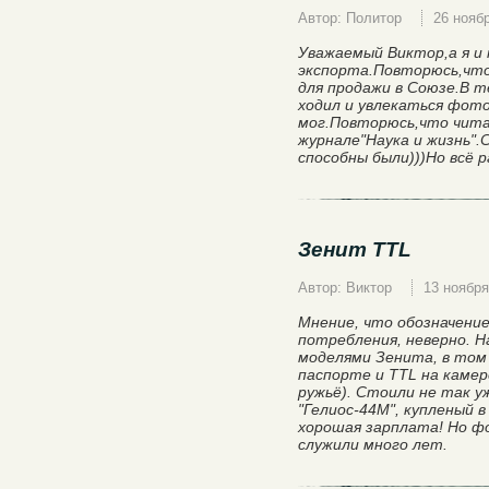
Автор: Политор
26 нояб
Уважаемый Виктор,а я и
экспорта.Повторюсь,что
для продажи в Союзе.В т
ходил и увлекаться фот
мог.Повторюсь,что чита
журнале"Наука и жизнь".
способны были)))Но всё 
Зенит TTL
Автор: Виктор
13 ноября
Мнение, что обозначение
потребления, неверно. Н
моделями Зенита, в том 
паспорте и TTL на камере
ружьё). Стоили не так у
"Гелиос-44М", купленый в
хорошая зарплата! Но 
служили много лет.