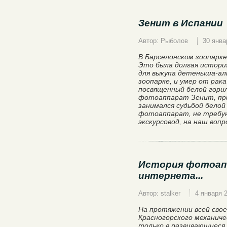
Зенит в Испании
Автор: Рыболов
30 янва
В Барселонском зоопарке
Это была долгая история
для выкупа детеныша-ал
зоопарке, и умер от рака
посвященный белой горил
фотоаппарат Зенит, пр
занимался судьбой белой
фотоаппарат, не требую
экскурсовод, на наш вопр
История фотоапп
интернета...
Автор: stalker
4 января 
На протяжении всей сво
Красногорского механиче
только в развивающиеся 