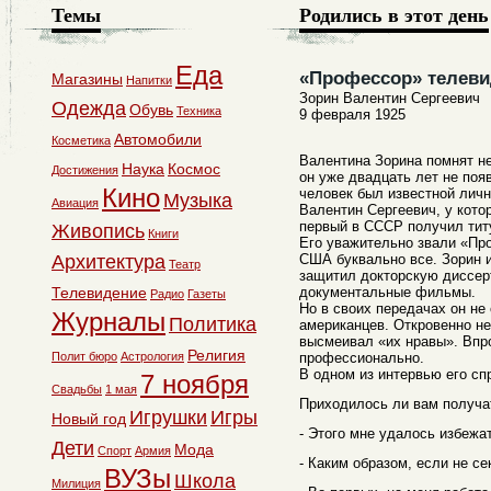
Темы
Родились в этот день
Еда
«Профессор» телев
Магазины
Напитки
Зорин Валентин Сергеевич
Одежда
Обувь
Техника
9 февраля 1925
Автомобили
Косметика
Валентина Зорина помнят не
Наука
Космос
Достижения
он уже двадцать лет не появ
Кино
человек был известной личн
Музыка
Авиация
Валентин Сергеевич, у кото
первый в СССР получил тит
Живопись
Книги
Его уважительно звали «Про
Архитектура
США буквально все. Зорин и
Театр
защитил докторскую диссер
Телевидение
документальные фильмы.
Радио
Газеты
Но в своих передачах он не
Журналы
Политика
американцев. Откровенно не
высмеивал «их нравы». Впр
Религия
Полит бюро
Астрология
профессионально.
В одном из интервью его сп
7 ноября
Свадьбы
1 мая
Приходилось ли вам получа
Игрушки
Игры
Новый год
- Этого мне удалось избежа
Дети
Мода
Спорт
Армия
- Каким образом, если не се
ВУЗы
Школа
Милиция