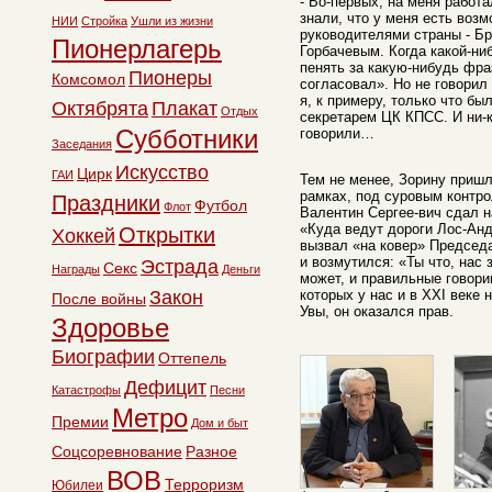
- Во-первых, на меня работа
знали, что у меня есть воз
НИИ
Стройка
Ушли из жизни
руководителями страны - Б
Пионерлагерь
Горбачевым. Когда какой-ни
пенять за какую-нибудь фраз
Пионеры
Комсомол
согласовал». Но не говорил 
я, к примеру, только что бы
Октябрята
Плакат
Отдых
секретарем ЦК КПСС. И ни-к
Субботники
говорили…
Заседания
Искусство
Цирк
ГАИ
Тем не менее, Зорину пришл
рамках, под суровым контр
Праздники
Футбол
Флот
Валентин Сергее-вич сдал 
«Куда ведут дороги Лос-Ан
Открытки
Хоккей
вызвал «на ковер» Председ
и возмутился: «Ты что, нас
Эстрада
Секс
Награды
Деньги
может, и правильные говори
Закон
которых у нас и в ХХI веке 
После войны
Увы, он оказался прав.
Здоровье
Биографии
Оттепель
Дефицит
Катастрофы
Песни
Метро
Премии
Дом и быт
Соцсоревнование
Разное
ВОВ
Терроризм
Юбилеи