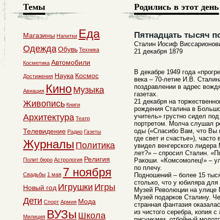
Темы
Родились в этот день
Еда
Пятнадцать тысяч п
Магазины
Напитки
Сталин Иосиф Виссарионов
Одежда
Обувь
Техника
21 декабря 1879
Автомобили
Косметика
В декабре 1949 года «прог
Наука
Космос
Достижения
века – 70-летие И.В. Стали
Кино
поздравлении в адрес вождя
Музыка
Авиация
газетах.
21 декабря на торжественно
Живопись
Книги
рождения Сталина в Большо
Архитектура
учитель» грустно сидел по
Театр
портретом. Молча слушал р
Телевидение
оды («Спасибо Вам, что Вы 
Радио
Газеты
где свет и счастье»), часто
Журналы
Политика
увидел венгерского лидера
лет?» – спросил Сталин. «П
Религия
Полит бюро
Астрология
Ракоши. «Комсомолец!» – у
по плечу.
7 ноября
Свадьбы
1 мая
Подношений – более 15 тыся
столько, что у юбиляра для 
Игрушки
Игры
Новый год
Музей Революции на улице Г
Музей подарков Сталину. Че
Дети
Мода
Спорт
Армия
странная фантазия оказала
ВУЗы
из чистого серебра, копия с
Школа
Милиция
рисунками, отбойный молото