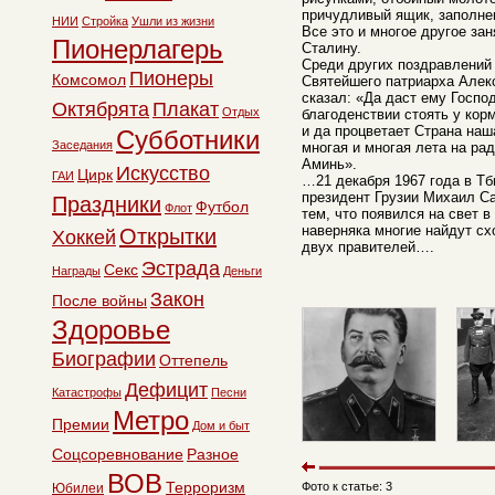
причудливый ящик, заполн
НИИ
Стройка
Ушли из жизни
Все это и многое другое за
Пионерлагерь
Сталину.
Среди других поздравлений
Пионеры
Комсомол
Святейшего патриарха Алекс
сказал: «Да даст ему Господ
Октябрята
Плакат
Отдых
благоденствии стоять у кор
и да процветает Страна на
Субботники
Заседания
многая и многая лета на рад
Аминь».
Искусство
Цирк
ГАИ
…21 декабря 1967 года в Т
президент Грузии Михаил С
Праздники
Футбол
Флот
тем, что появился на свет 
наверняка многие найдут сх
Открытки
Хоккей
двух правителей….
Эстрада
Секс
Награды
Деньги
Закон
После войны
Здоровье
Биографии
Оттепель
Дефицит
Катастрофы
Песни
Метро
Премии
Дом и быт
Соцсоревнование
Разное
ВОВ
Терроризм
Фото к статье: 3
Юбилеи