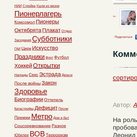
НИИ
Стройка
Ушли из жизни
Пионерлагерь
Пионеры
Комсомол
Октябрята
Плакат
Отдых
Субботники
Поделиться
Заседания
Искусство
Цирк
ГАИ
Комм
Праздники
Футбол
Флот
Открытки
Хоккей
Эстрада
Секс
Награды
Деньги
сортиро
Закон
После войны
Здоровье
Биографии
Оттепель
Автор:
A
Дефицит
Катастрофы
Песни
Метро
Премии
Дом и быт
На роль
Соцсоревнование
Разное
пробова
ВОВ
Леонид 
Терроризм
Юбилеи