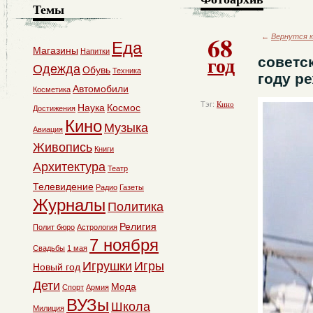
Темы
68
←
Вернутся к
Еда
Магазины
Напитки
год
советс
Одежда
Обувь
Техника
году р
Автомобили
Косметика
Тэг:
Кино
Наука
Космос
Достижения
Кино
Музыка
Авиация
Живопись
Книги
Архитектура
Театр
Телевидение
Радио
Газеты
Журналы
Политика
Религия
Полит бюро
Астрология
7 ноября
Свадьбы
1 мая
Игрушки
Игры
Новый год
Дети
Мода
Спорт
Армия
ВУЗы
Школа
Милиция