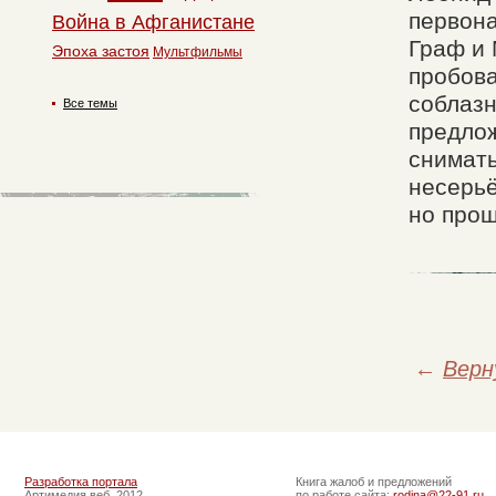
первона
Война в Афганистане
Граф и 
Эпоха застоя
Мультфильмы
пробова
соблаз
Все темы
предлож
снимать
несерьё
но прош
←
Верн
Разработка портала
Книга жалоб и предложений
Артимедия веб, 2012
по работе сайта:
rodina@22-91.ru