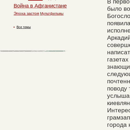
В перво
Война в Афганистане
было во
Эпоха застоя
Мультфильмы
Богосло
появила
Все темы
исполне
Аркадий
соверше
написат
газетах
знающим
следую
почтенн
поводу 
услышан
киевлян
Интерес
грамзап
города 