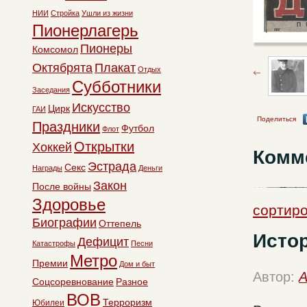
НИИ
Стройка
Ушли из жизни
Пионерлагерь
Пионеры
Комсомол
Октябрята
Плакат
Отдых
Субботники
Заседания
Искусство
Цирк
ГАИ
Поделиться
Праздники
Футбол
Флот
Открытки
Хоккей
Комм
Эстрада
Секс
Награды
Деньги
Закон
После войны
Здоровье
сортиро
Биографии
Оттепель
Исто
Дефицит
Катастрофы
Песни
Метро
Премии
Дом и быт
Автор:
A
Соцсоревнование
Разное
ВОВ
Терроризм
Юбилеи