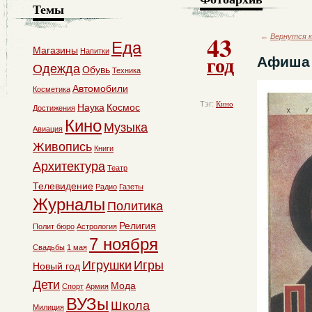
Темы
43
←
Вернутся к
Еда
Магазины
Напитки
год
Афиша
Одежда
Обувь
Техника
Автомобили
Косметика
Тэг:
Кино
Наука
Космос
Достижения
Кино
Музыка
Авиация
Живопись
Книги
Архитектура
Театр
Телевидение
Радио
Газеты
Журналы
Политика
Религия
Полит бюро
Астрология
7 ноября
Свадьбы
1 мая
Игрушки
Игры
Новый год
Дети
Мода
Спорт
Армия
ВУЗы
Школа
Милиция