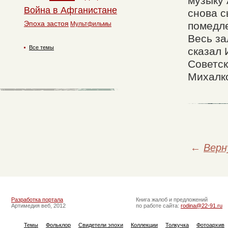
музыку 
Война в Афганистане
снова с
Эпоха застоя
помедле
Мультфильмы
Весь за
Все темы
сказал 
Советск
Михалко
←
Верн
Разработка портала
Книга жалоб и предложений
Артимедия веб, 2012
по работе сайта:
rodina@22-91.ru
Темы
Фольклор
Свидетели эпохи
Коллекции
Толкучка
Фотоархив