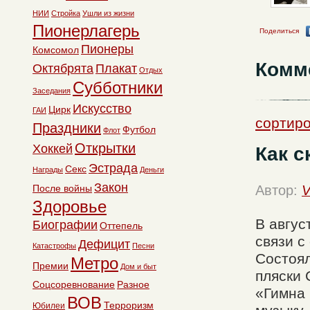
НИИ
Стройка
Ушли из жизни
Пионерлагерь
Поделиться
Пионеры
Комсомол
Комм
Октябрята
Плакат
Отдых
Субботники
Заседания
Искусство
Цирк
ГАИ
сортиро
Праздники
Футбол
Флот
Открытки
Хоккей
Как с
Эстрада
Секс
Награды
Деньги
Закон
После войны
Автор:
V
Здоровье
В авгус
Биографии
Оттепель
связи с
Дефицит
Катастрофы
Песни
Состоял
Метро
Премии
Дом и быт
пляски 
Соцсоревнование
Разное
«Гимна 
ВОВ
Терроризм
Юбилеи