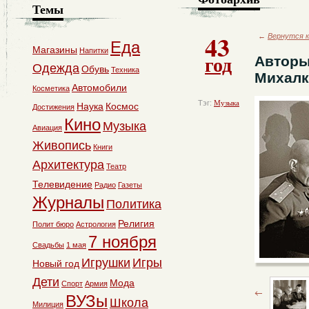
Темы
43
←
Вернутся к
Еда
Магазины
Напитки
год
Авторы
Одежда
Обувь
Техника
Михалк
Автомобили
Косметика
Тэг:
Музыка
Наука
Космос
Достижения
Кино
Музыка
Авиация
Живопись
Книги
Архитектура
Театр
Телевидение
Радио
Газеты
Журналы
Политика
Религия
Полит бюро
Астрология
7 ноября
Свадьбы
1 мая
Игрушки
Игры
Новый год
Дети
Мода
Спорт
Армия
ВУЗы
Школа
Милиция