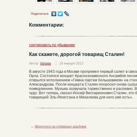
Поделиться
Комментарии:
сортировать по убыванию
Как скажете, дорогой товарищ Сталин!
Автор:
Vorona
18 января 2013
В августе 1943 года в Москве прогремел первый салют в свя
Орла. Состоялся концерт Краснознаменного Ансамбля песни
открылся исполнением «Гимна партии большевиков» на стих
Александрова. После концерта Сталин попросил снова сыграт
помедленнее. Музыка зазвучала торжественно и распевно. В
чудо. Вот теперь, сказал Иосиф Виссарионович Сталин, это б
товарищей Эль-Регистана и Михалкова для него уже есть».
←
Вернутся на страницу альбома