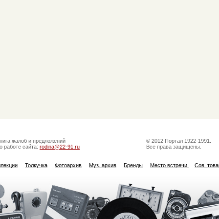
нига жалоб и предложений
© 2012 Портал 1922-1991.
о работе сайта:
rodina@22-91.ru
Все права защищены.
ллекции
Толкучка
Фотоархив
Муз. архив
Бренды
Место встречи
Сов. тов