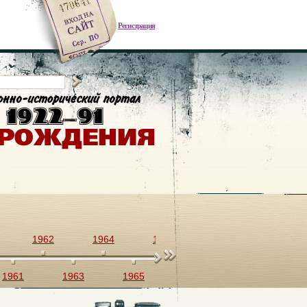
Регистрация
1962
1964
1966
1968
1970
1961
1963
1965
1967
1969