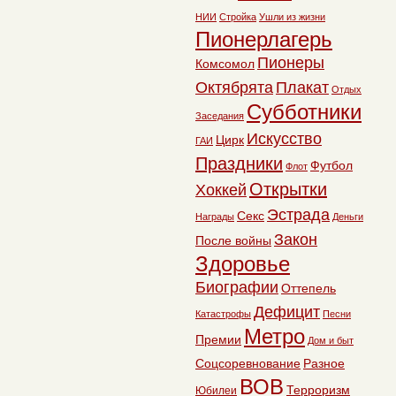
НИИ
Стройка
Ушли из жизни
Пионерлагерь
Пионеры
Комсомол
Октябрята
Плакат
Отдых
Субботники
Заседания
Искусство
Цирк
ГАИ
Праздники
Футбол
Флот
Открытки
Хоккей
Эстрада
Секс
Награды
Деньги
Закон
После войны
Здоровье
Биографии
Оттепель
Дефицит
Катастрофы
Песни
Метро
Премии
Дом и быт
Соцсоревнование
Разное
ВОВ
Терроризм
Юбилеи