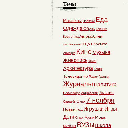
Темы
Еда
Магазины
Напитки
Одежда
Обувь
Техника
Автомобили
Косметика
Наука
Космос
Достижения
Кино
Музыка
Авиация
Живопись
Книги
Архитектура
Театр
Телевидение
Радио
Газеты
Журналы
Политика
Религия
Полит бюро
Астрология
7 ноября
Свадьбы
1 мая
Игрушки
Игры
Новый год
Дети
Мода
Спорт
Армия
ВУЗы
Школа
Милиция