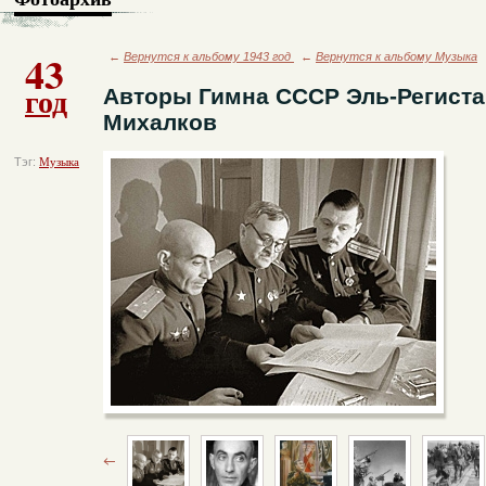
43
←
Вернутся к альбому 1943 год
←
Вернутся к альбому Музыка
год
Авторы Гимна СССР Эль-Региста
Михалков
Тэг:
Музыка