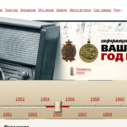
ии
Толкучка
Фотоархив
Муз. архив
Бренды
Место встречи
Сов. товары
Еще
Предметы
эпохи
1952
1954
1956
1958
1960
1951
1953
1955
1957
1959
Фотоархив