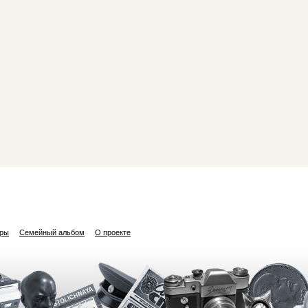
ары
Семейный альбом
О проекте