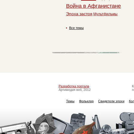
Война в Афганистане
Эпоха застоя
Мультфильмы
Все темы
Разработка портала
К
Артимедия веб, 2012
п
Темы
Фольклор
Свидетели эпохи
Ко