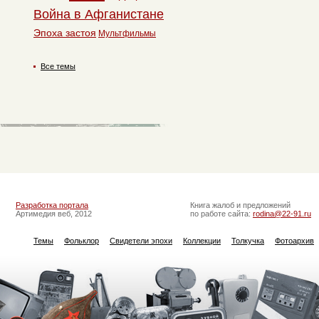
Война в Афганистане
Эпоха застоя
Мультфильмы
Все темы
Разработка портала
Книга жалоб и предложений
Артимедия веб, 2012
по работе сайта:
rodina@22-91.ru
Темы
Фольклор
Свидетели эпохи
Коллекции
Толкучка
Фотоархив