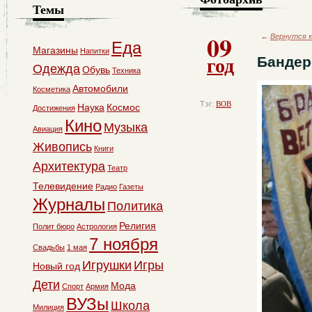
Темы
09
←
Вернутся к
Еда
Магазины
Напитки
год
Бандер
Одежда
Обувь
Техника
Автомобили
Косметика
Тэг:
ВОВ
Наука
Космос
Достижения
Кино
Музыка
Авиация
Живопись
Книги
Архитектура
Театр
Телевидение
Радио
Газеты
Журналы
Политика
Религия
Полит бюро
Астрология
7 ноября
Свадьбы
1 мая
Игрушки
Игры
Новый год
Дети
Мода
Спорт
Армия
ВУЗы
Школа
Милиция