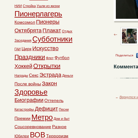
НИИ
Стройка
Ушли из жизни
Пионерлагерь
Пионеры
Комсомол
Октябрята
Плакат
Отдых
Субботники
Заседания
Искусство
Цирк
ГАИ
Праздники
Поделиться
Футбол
Флот
Открытки
Хоккей
Коммента
Эстрада
Секс
Награды
Деньги
Закон
После войны
Здоровье
←
Вернутся н
Биографии
Оттепель
Дефицит
Катастрофы
Песни
Метро
Премии
Дом и быт
Соцсоревнование
Разное
ВОВ
Терроризм
Юбилеи