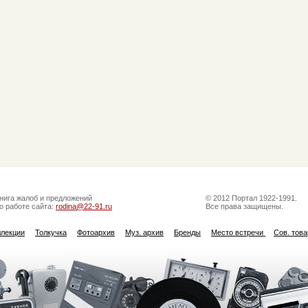
нига жалоб и предложений
© 2012 Портал 1922-1991.
о работе сайта:
rodina@22-91.ru
Все права защищены.
ллекции
Толкучка
Фотоархив
Муз. архив
Бренды
Место встречи
Сов. тов