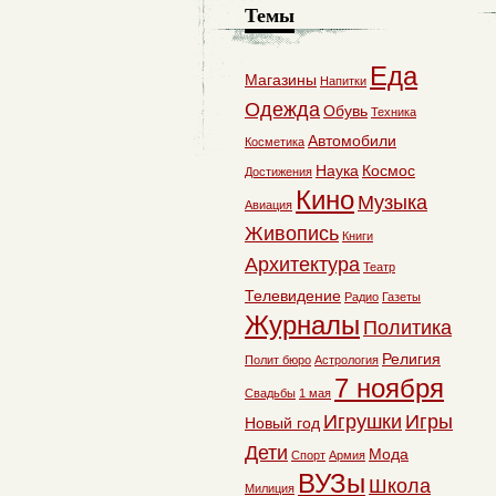
Темы
Еда
Магазины
Напитки
Одежда
Обувь
Техника
Автомобили
Косметика
Наука
Космос
Достижения
Кино
Музыка
Авиация
Живопись
Книги
Архитектура
Театр
Телевидение
Радио
Газеты
Журналы
Политика
Религия
Полит бюро
Астрология
7 ноября
Свадьбы
1 мая
Игрушки
Игры
Новый год
Дети
Мода
Спорт
Армия
ВУЗы
Школа
Милиция