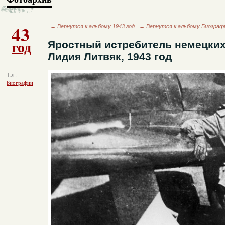
43
←
Вернутся к альбому 1943 год
←
Вернутся к альбому Биограф
год
Яростный истребитель немецких
Лидия Литвяк, 1943 год
Тэг:
Биографии