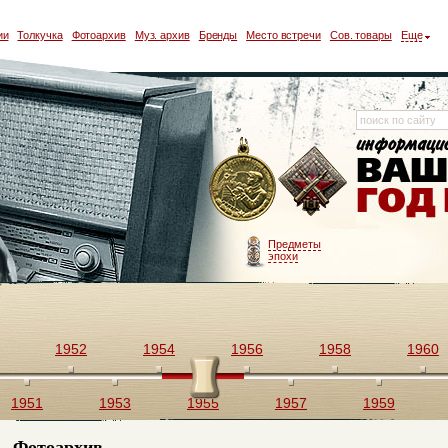
ии
Толкучка
Фотоархив
Муз. архив
Бренды
Место встречи
Сов. товары
Еще
Предметы
эпохи
1952
1954
1956
1958
1960
1951
1953
1955
1957
1959
Фотоархив