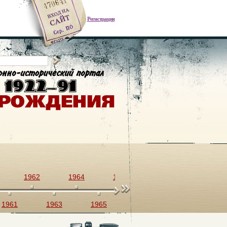
Регистрация
1962
1964
1966
1968
1970
1961
1963
1965
1967
1969