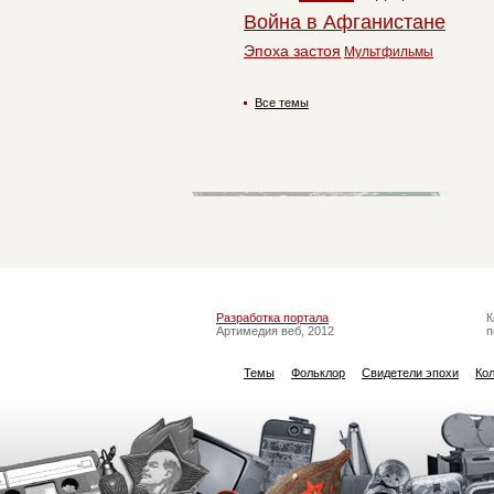
Война в Афганистане
Эпоха застоя
Мультфильмы
Все темы
Разработка портала
К
Артимедия веб, 2012
п
Темы
Фольклор
Свидетели эпохи
Ко