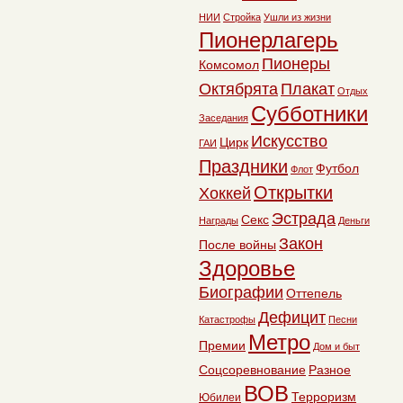
НИИ
Стройка
Ушли из жизни
Пионерлагерь
Пионеры
Комсомол
Октябрята
Плакат
Отдых
Субботники
Заседания
Искусство
Цирк
ГАИ
Праздники
Футбол
Флот
Открытки
Хоккей
Эстрада
Секс
Награды
Деньги
Закон
После войны
Здоровье
Биографии
Оттепель
Дефицит
Катастрофы
Песни
Метро
Премии
Дом и быт
Соцсоревнование
Разное
ВОВ
Терроризм
Юбилеи