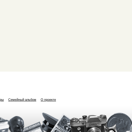
ары
Семейный альбом
О проекте