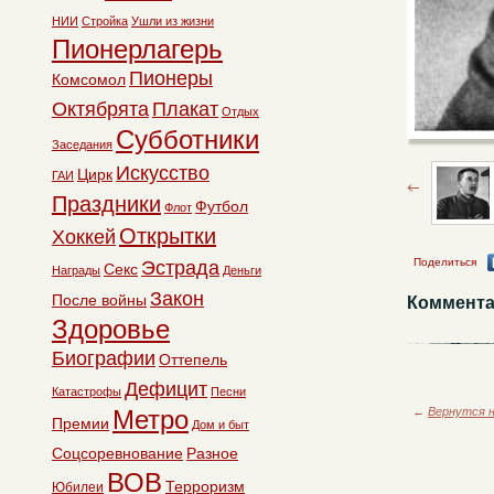
НИИ
Стройка
Ушли из жизни
Пионерлагерь
Пионеры
Комсомол
Октябрята
Плакат
Отдых
Субботники
Заседания
Искусство
Цирк
ГАИ
Праздники
Футбол
Флот
Открытки
Хоккей
Поделиться
Эстрада
Секс
Награды
Деньги
Закон
После войны
Коммента
Здоровье
Биографии
Оттепель
Дефицит
Катастрофы
Песни
←
Вернутся н
Метро
Премии
Дом и быт
Соцсоревнование
Разное
ВОВ
Терроризм
Юбилеи