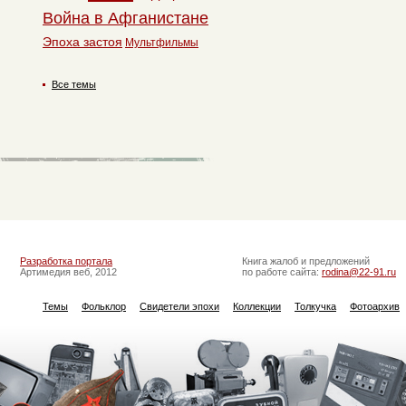
Война в Афганистане
Эпоха застоя
Мультфильмы
Все темы
Разработка портала
Книга жалоб и предложений
Артимедия веб, 2012
по работе сайта:
rodina@22-91.ru
Темы
Фольклор
Свидетели эпохи
Коллекции
Толкучка
Фотоархив