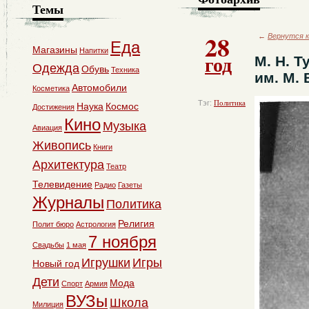
Темы
28
←
Вернутся к
Еда
Магазины
Напитки
год
М. Н. 
Одежда
Обувь
Техника
им. М. 
Автомобили
Косметика
Тэг:
Политика
Наука
Космос
Достижения
Кино
Музыка
Авиация
Живопись
Книги
Архитектура
Театр
Телевидение
Радио
Газеты
Журналы
Политика
Религия
Полит бюро
Астрология
7 ноября
Свадьбы
1 мая
Игрушки
Игры
Новый год
Дети
Мода
Спорт
Армия
ВУЗы
Школа
Милиция