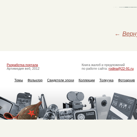
←
Верн
Разработка портала
Книга жалоб и предложений
Артимедия веб, 2012
по работе сайта:
rodina@22-91.ru
Темы
Фольклор
Свидетели эпохи
Коллекции
Толкучка
Фотоархив