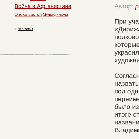
Автор:
p
Война в Афганистане
Эпоха застоя
Мультфильмы
При уча
«Дириж
Все темы
подково
которые
украсил
художни
Согласн
назват
под одн
переим
было из
итоге с
названи
Владим