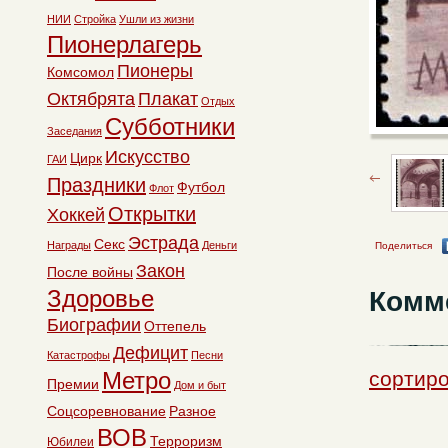
НИИ
Стройка
Ушли из жизни
Пионерлагерь
Пионеры
Комсомол
Октябрята
Плакат
Отдых
Субботники
Заседания
Искусство
Цирк
ГАИ
Праздники
Футбол
Флот
Открытки
Хоккей
Эстрада
Секс
Награды
Деньги
Поделиться
Закон
После войны
Здоровье
Комм
Биографии
Оттепель
Дефицит
Катастрофы
Песни
Метро
сортиро
Премии
Дом и быт
Соцсоревнование
Разное
ВОВ
Терроризм
Юбилеи