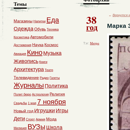
Темы
38
←
Вернутся к
Еда
Магазины
Напитки
год
Марка 
Одежда
Обувь
Техника
Автомобили
Косметика
Тэг:
Метро
Наука
Космос
Достижения
Кино
Музыка
Авиация
Живопись
Книги
Архитектура
Театр
Телевидение
Радио
Газеты
Журналы
Политика
Религия
Полит бюро
Астрология
7 ноября
Свадьбы
1 мая
Игрушки
Игры
Новый год
Дети
Мода
Спорт
Армия
ВУЗы
Школа
Милиция