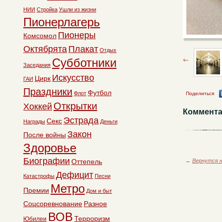
НИИ
Стройка
Ушли из жизни
Пионерлагерь
Пионеры
Комсомол
Октябрята
Плакат
Отдых
Субботники
Заседания
Искусство
Цирк
ГАИ
Праздники
Футбол
Флот
Поделиться
Открытки
Хоккей
Коммента
Эстрада
Секс
Награды
Деньги
Закон
После войны
Здоровье
Биографии
←
Вернутся н
Оттепель
Дефицит
Катастрофы
Песни
Метро
Премии
Дом и быт
Соцсоревнование
Разное
ВОВ
Терроризм
Юбилеи