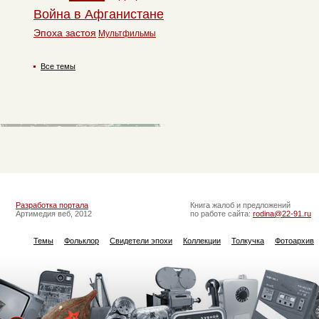
Война в Афганистане
Эпоха застоя
Мультфильмы
Все темы
Разработка портала
Книга жалоб и предложений
Артимедия веб, 2012
по работе сайта:
rodina@22-91.ru
Темы
Фольклор
Свидетели эпохи
Коллекции
Толкучка
Фотоархив