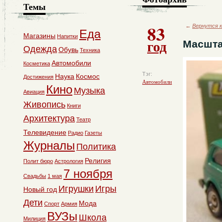
Темы
83
←
Вернутся к
Еда
Магазины
Напитки
год
Масшта
Одежда
Обувь
Техника
Автомобили
Косметика
Тэг:
Наука
Космос
Достижения
Автомобили
Кино
Музыка
Авиация
Живопись
Книги
Архитектура
Театр
Телевидение
Радио
Газеты
Журналы
Политика
Религия
Полит бюро
Астрология
7 ноября
Свадьбы
1 мая
Игрушки
Игры
Новый год
Дети
Мода
Спорт
Армия
ВУЗы
Школа
Милиция