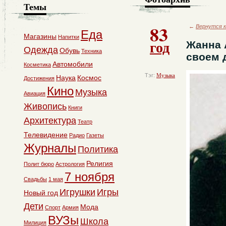
Темы
83
←
Вернутся к
Еда
Магазины
Напитки
год
Жанна 
Одежда
Обувь
Техника
своем 
Автомобили
Косметика
Тэг:
Музыка
Наука
Космос
Достижения
Кино
Музыка
Авиация
Живопись
Книги
Архитектура
Театр
Телевидение
Радио
Газеты
Журналы
Политика
Религия
Полит бюро
Астрология
7 ноября
Свадьбы
1 мая
Игрушки
Игры
Новый год
Дети
Мода
Спорт
Армия
ВУЗы
Школа
Милиция