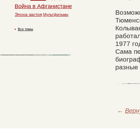
Война в Афганистане
Возможн
Эпоха застоя
Мультфильмы
Тюменск
Колыван
Все темы
работа
1977 го
Сама пе
биограф
разные 
←
Верн