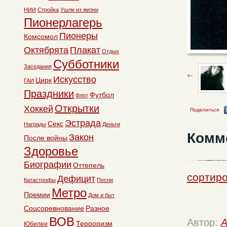
НИИ
Стройка
Ушли из жизни
Пионерлагерь
Пионеры
Комсомол
Октябрята
Плакат
Отдых
Субботники
Заседания
Искусство
Цирк
ГАИ
Праздники
Футбол
Флот
Открытки
Хоккей
Поделиться
Эстрада
Секс
Награды
Деньги
Комм
Закон
После войны
Здоровье
Биографии
Оттепель
сортиро
Дефицит
Катастрофы
Песни
Метро
Премии
Дом и быт
Соцсоревнование
Разное
ВОВ
Автор:
A
Терроризм
Юбилеи