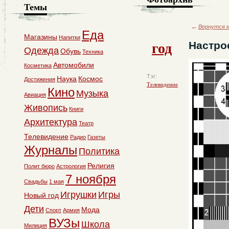
Темы
←
Вернутся к
Еда
Магазины
Напитки
год
Настро
Одежда
Обувь
Техника
Автомобили
Косметика
Тэг:
Наука
Космос
Достижения
Телевидение
Кино
Музыка
Авиация
Живопись
Книги
Архитектура
Театр
Телевидение
Радио
Газеты
Журналы
Политика
Религия
Полит бюро
Астрология
7 ноября
Свадьбы
1 мая
Игрушки
Игры
Новый год
Дети
Мода
Спорт
Армия
ВУЗы
Школа
Милиция