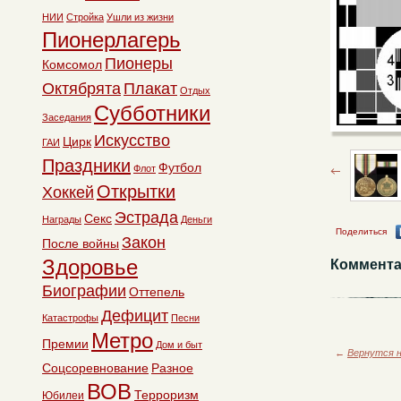
НИИ
Стройка
Ушли из жизни
Пионерлагерь
Пионеры
Комсомол
Октябрята
Плакат
Отдых
Субботники
Заседания
Искусство
Цирк
ГАИ
Праздники
Футбол
Флот
Открытки
Хоккей
Эстрада
Секс
Награды
Деньги
Поделиться
Закон
После войны
Здоровье
Коммента
Биографии
Оттепель
Дефицит
Катастрофы
Песни
Метро
Премии
Дом и быт
←
Вернутся н
Соцсоревнование
Разное
ВОВ
Терроризм
Юбилеи