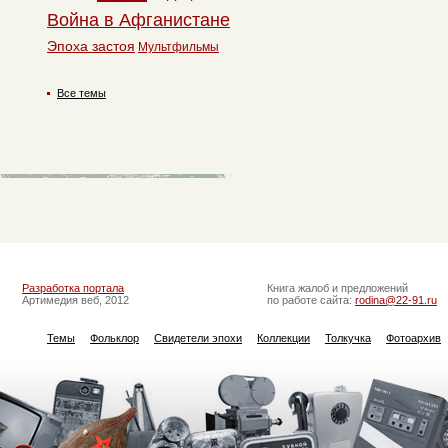
Война в Афганистане
Эпоха застоя
Мультфильмы
Все темы
Разработка портала
Книга жалоб и предложений
Артимедия веб, 2012
по работе сайта:
rodina@22-91.ru
Темы
Фольклор
Свидетели эпохи
Коллекции
Толкучка
Фотоархив