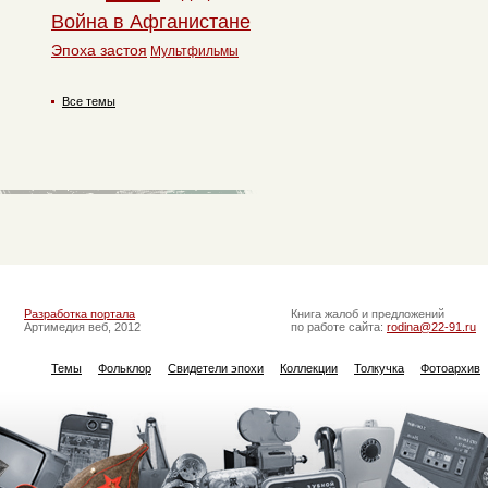
Война в Афганистане
Эпоха застоя
Мультфильмы
Все темы
Разработка портала
Книга жалоб и предложений
Артимедия веб, 2012
по работе сайта:
rodina@22-91.ru
Темы
Фольклор
Свидетели эпохи
Коллекции
Толкучка
Фотоархив