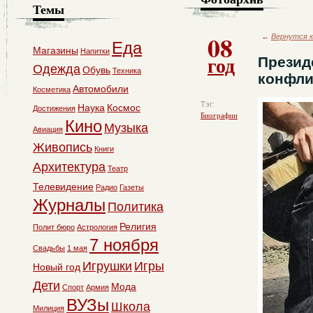
Темы
08
←
Вернутся к
Еда
Магазины
Напитки
год
Презид
Одежда
Обувь
Техника
конфлик
Автомобили
Косметика
Тэг:
Наука
Космос
Достижения
Биографии
Кино
Музыка
Авиация
Живопись
Книги
Архитектура
Театр
Телевидение
Радио
Газеты
Журналы
Политика
Религия
Полит бюро
Астрология
7 ноября
Свадьбы
1 мая
Игрушки
Игры
Новый год
Дети
Мода
Спорт
Армия
ВУЗы
Школа
Милиция