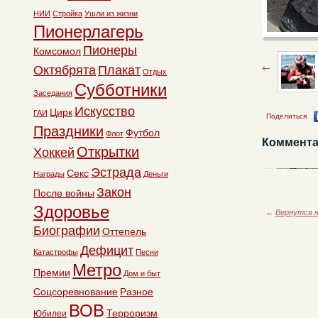
НИИ
Стройка
Ушли из жизни
Пионерлагерь
Пионеры
Комсомол
Октябрята
Плакат
Отдых
Субботники
Заседания
Искусство
Цирк
ГАИ
Поделиться
Праздники
Футбол
Флот
Коммента
Открытки
Хоккей
Эстрада
Секс
Награды
Деньги
Закон
После войны
Здоровье
←
Вернутся н
Биографии
Оттепель
Дефицит
Катастрофы
Песни
Метро
Премии
Дом и быт
Соцсоревнование
Разное
ВОВ
Терроризм
Юбилеи