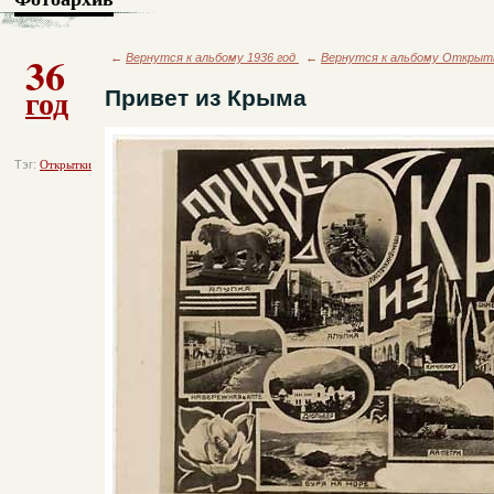
36
←
Вернутся к альбому 1936 год
←
Вернутся к альбому Открыт
год
Привет из Крыма
Тэг:
Открытки