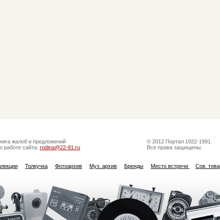
нига жалоб и предложений
© 2012 Портал 1922-1991.
о работе сайта:
rodina@22-91.ru
Все права защищены.
ллекции
Толкучка
Фотоархив
Муз. архив
Бренды
Место встречи
Сов. тов