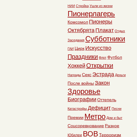
НИИ
Стройка
Ушли из жизни
Пионерлагерь
Пионеры
Комсомол
Октябрята
Плакат
Отдых
Субботники
Заседания
Искусство
Цирк
ГАИ
Праздники
Футбол
Флот
Открытки
Хоккей
Эстрада
Секс
Награды
Деньги
Закон
После войны
Здоровье
Биографии
Оттепель
Дефицит
Катастрофы
Песни
Метро
Премии
Дом и быт
Соцсоревнование
Разное
ВОВ
Терроризм
Юбилеи