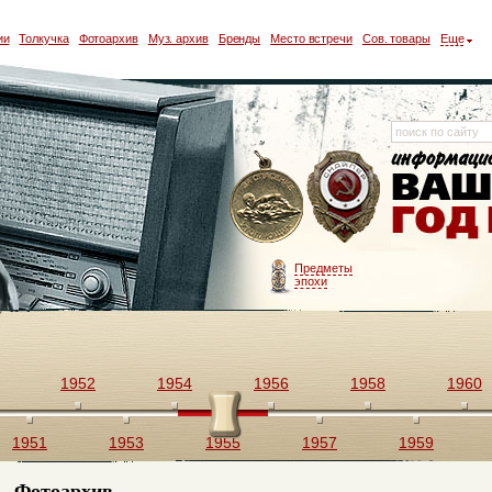
ии
Толкучка
Фотоархив
Муз. архив
Бренды
Место встречи
Сов. товары
Еще
Предметы
эпохи
1952
1954
1956
1958
1960
1951
1953
1955
1957
1959
Фотоархив