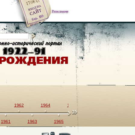
Регистрация
1962
1964
1966
1968
1970
1961
1963
1965
1967
1969