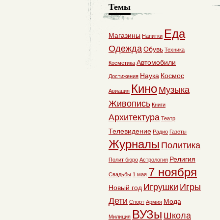
Темы
Еда
Магазины
Напитки
Одежда
Обувь
Техника
Автомобили
Косметика
Наука
Космос
Достижения
Кино
Музыка
Авиация
Живопись
Книги
Архитектура
Театр
Телевидение
Радио
Газеты
Журналы
Политика
Религия
Полит бюро
Астрология
7 ноября
Свадьбы
1 мая
Игрушки
Игры
Новый год
Дети
Мода
Спорт
Армия
ВУЗы
Школа
Милиция