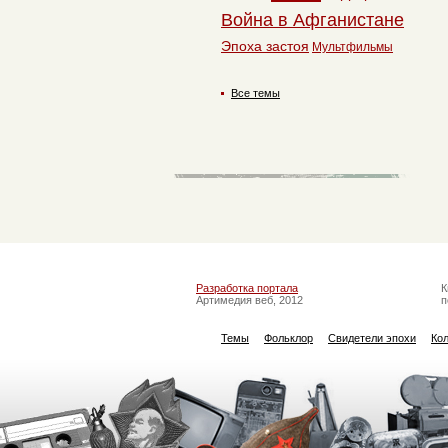
Война в Афганистане
Эпоха застоя
Мультфильмы
Все темы
Разработка портала
К
Артимедия веб, 2012
п
Темы
Фольклор
Свидетели эпохи
Ко