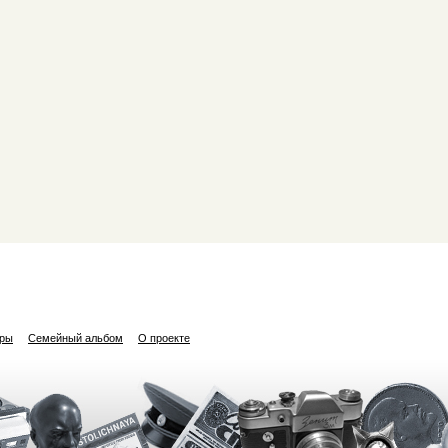
ары
Семейный альбом
О проекте