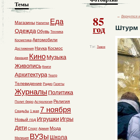
Темы
85
←
Вернутся к
Еда
Магазины
Напитки
год
Штурм 
Одежда
Обувь
Техника
Автомобили
Косметика
Тэг:
Закон
Наука
Космос
Достижения
Кино
Музыка
Авиация
Живопись
Книги
Архитектура
Театр
Телевидение
Радио
Газеты
Журналы
Политика
Религия
Полит бюро
Астрология
7 ноября
Свадьбы
1 мая
Игрушки
Игры
Новый год
Дети
Мода
Спорт
Армия
ВУЗы
Школа
Милиция