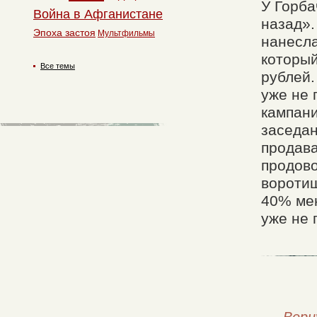
У Горба
Война в Афганистане
назад».
Эпоха застоя
Мультфильмы
нанесла
который
Все темы
рублей.
уже не 
кампани
заседа
продава
продово
воротиш
40% мен
уже не 