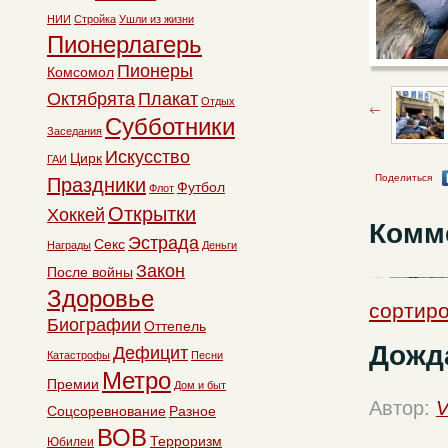
НИИ
Стройка
Ушли из жизни
Пионерлагерь
Пионеры
Комсомол
Октябрята
Плакат
Отдых
Субботники
Заседания
Искусство
Цирк
ГАИ
Поделиться
Праздники
Футбол
Флот
Открытки
Хоккей
Комм
Эстрада
Секс
Награды
Деньги
Закон
После войны
Здоровье
сортиро
Биографии
Оттепель
Дожд
Дефицит
Катастрофы
Песни
Метро
Премии
Дом и быт
Автор:
V
Соцсоревнование
Разное
ВОВ
Терроризм
Юбилеи