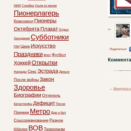
НИИ
Стройка
Ушли из жизни
Пионерлагерь
Пионеры
Комсомол
Октябрята
Плакат
Отдых
Субботники
Заседания
Искусство
Цирк
ГАИ
Поделиться
Праздники
Футбол
Флот
Коммента
Открытки
Хоккей
Эстрада
Секс
Награды
Деньги
Закон
После войны
Здоровье
←
Вернутся н
Биографии
Оттепель
Дефицит
Катастрофы
Песни
Метро
Премии
Дом и быт
Соцсоревнование
Разное
ВОВ
Терроризм
Юбилеи