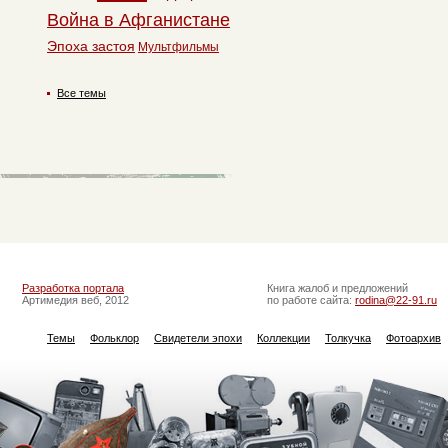
Война в Афганистане
Эпоха застоя
Мультфильмы
Все темы
Разработка портала
Книга жалоб и предложений
Артимедия веб, 2012
по работе сайта:
rodina@22-91.ru
Темы
Фольклор
Свидетели эпохи
Коллекции
Толкучка
Фотоархив