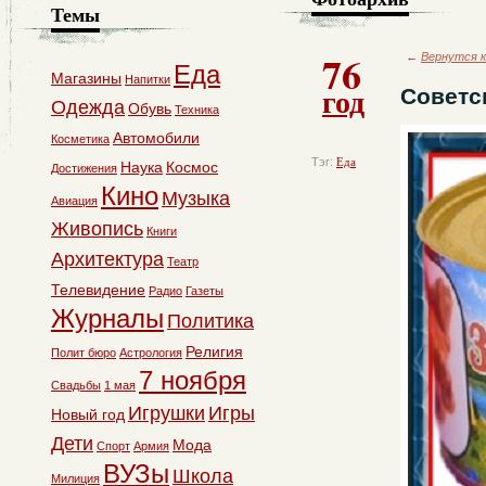
Темы
76
←
Вернутся к
Еда
Магазины
Напитки
год
Советс
Одежда
Обувь
Техника
Автомобили
Косметика
Тэг:
Еда
Наука
Космос
Достижения
Кино
Музыка
Авиация
Живопись
Книги
Архитектура
Театр
Телевидение
Радио
Газеты
Журналы
Политика
Религия
Полит бюро
Астрология
7 ноября
Свадьбы
1 мая
Игрушки
Игры
Новый год
Дети
Мода
Спорт
Армия
ВУЗы
Школа
Милиция