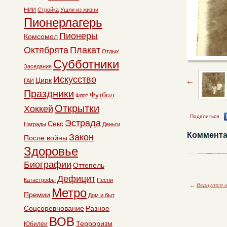
НИИ
Стройка
Ушли из жизни
Пионерлагерь
Пионеры
Комсомол
Октябрята
Плакат
Отдых
Субботники
Заседания
Искусство
Цирк
ГАИ
Праздники
Футбол
Флот
Открытки
Хоккей
Поделиться
Эстрада
Секс
Награды
Деньги
Коммента
Закон
После войны
Здоровье
Биографии
Оттепель
Дефицит
Катастрофы
Песни
←
Вернутся н
Метро
Премии
Дом и быт
Соцсоревнование
Разное
ВОВ
Терроризм
Юбилеи