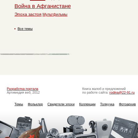
Война в Афганистане
Эпоха застоя
Мультфильмы
Все темы
Разработка портала
Книга жалоб и предложений
Артимедия веб, 2012
по работе сайта:
rodina@22-91.ru
Темы
Фольклор
Свидетели эпохи
Коллекции
Толкучка
Фотоархив