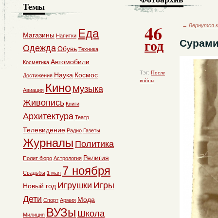
Темы
46
←
Вернутся к
Еда
Магазины
Напитки
год
Сурами
Одежда
Обувь
Техника
Автомобили
Косметика
Тэг:
После
Наука
Космос
Достижения
войны
Кино
Музыка
Авиация
Живопись
Книги
Архитектура
Театр
Телевидение
Радио
Газеты
Журналы
Политика
Религия
Полит бюро
Астрология
7 ноября
Свадьбы
1 мая
Игрушки
Игры
Новый год
Дети
Мода
Спорт
Армия
ВУЗы
Школа
Милиция