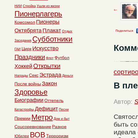
НИИ
Стройка
Ушли из жизни
Пионерлагерь
Пионеры
Комсомол
Октябрята
Плакат
Поделиться
Отдых
Субботники
Заседания
Комм
Искусство
Цирк
ГАИ
Праздники
Футбол
Флот
Открытки
Хоккей
сортиро
Эстрада
Секс
Награды
Деньги
Закон
В пле
После войны
Здоровье
Биографии
Оттепель
Автор:
S
Дефицит
Катастрофы
Песни
Метро
Святосл
Премии
Дом и быт
быть со
Соцсоревнование
Разное
идеала 
ВОВ
Терроризм
Юбилеи