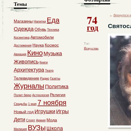
Темы
74
←
Вернутся к
Еда
Магазины
Напитки
год
Святос
Одежда
Обувь
Техника
Автомобили
Косметика
Тэг:
Наука
Космос
Достижения
Искусство
Кино
Музыка
Авиация
Живопись
Книги
Архитектура
Театр
Телевидение
Радио
Газеты
Журналы
Политика
Религия
Полит бюро
Астрология
7 ноября
Свадьбы
1 мая
Игрушки
Игры
Новый год
Дети
Мода
Спорт
Армия
ВУЗы
Школа
Милиция