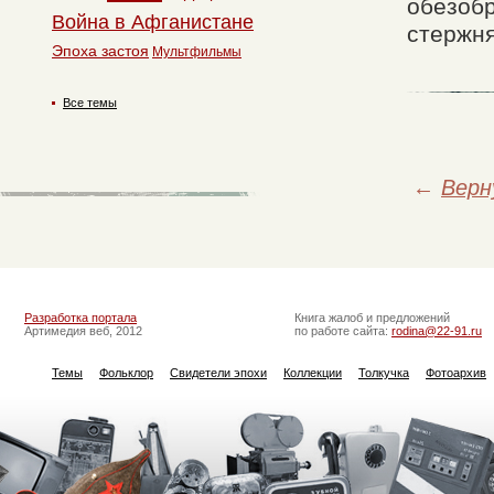
обезобр
Война в Афганистане
стержня
Эпоха застоя
Мультфильмы
Все темы
←
Верн
Разработка портала
Книга жалоб и предложений
Артимедия веб, 2012
по работе сайта:
rodina@22-91.ru
Темы
Фольклор
Свидетели эпохи
Коллекции
Толкучка
Фотоархив