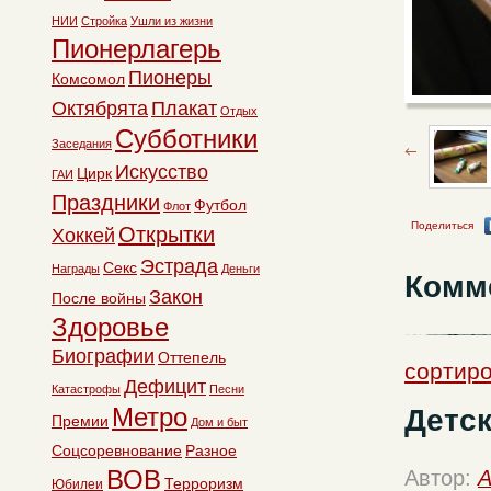
НИИ
Стройка
Ушли из жизни
Пионерлагерь
Пионеры
Комсомол
Октябрята
Плакат
Отдых
Субботники
Заседания
Искусство
Цирк
ГАИ
Праздники
Футбол
Флот
Поделиться
Открытки
Хоккей
Эстрада
Секс
Награды
Деньги
Комм
Закон
После войны
Здоровье
Биографии
Оттепель
сортиро
Дефицит
Катастрофы
Песни
Метро
Детск
Премии
Дом и быт
Соцсоревнование
Разное
ВОВ
Автор:
A
Терроризм
Юбилеи