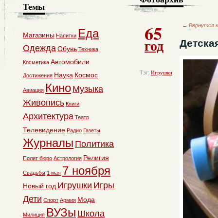
Темы
65
←
Вернутся к
Еда
Магазины
Напитки
год
Детска
Одежда
Обувь
Техника
Автомобили
Косметика
Тэг:
Игрушки
Наука
Космос
Достижения
Кино
Музыка
Авиация
Живопись
Книги
Архитектура
Театр
Телевидение
Радио
Газеты
Журналы
Политика
Религия
Полит бюро
Астрология
7 ноября
Свадьбы
1 мая
Игрушки
Игры
Новый год
Дети
Мода
Спорт
Армия
ВУЗы
Школа
Милиция