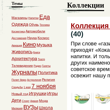
Коллекции
Темы
Еда
Магазины
Напитки
Коллекция 
Одежда
Обувь
Техника
Автомобили
(40)
Косметика
Наука
Космос
Достижения
При слове «газ
Кино
Музыка
Авиация
приходят «Кока
Живопись
Книги
напитки. И тол
Архитектура
Театр
других наимено
Телевидение
Радио
Газеты
советское врем
Журналы
Политика
освежит нашу 
Религия
Полит бюро
Астрология
7 ноября
Свадьбы
1 мая
Игрушки
Игры
Новый год
Дети
Мода
Спорт
Армия
ВУЗы
Школа
Милиция