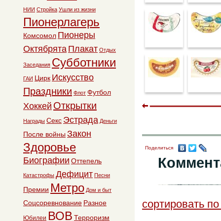
НИИ
Стройка
Ушли из жизни
Пионерлагерь
Пионеры
Комсомол
Октябрята
Плакат
Отдых
Субботники
Заседания
Искусство
Цирк
ГАИ
Праздники
Футбол
Флот
Открытки
Хоккей
Эстрада
Секс
Награды
Деньги
Закон
После войны
Здоровье
Поделиться
Коммент
Биографии
Оттепель
Дефицит
Катастрофы
Песни
Метро
Премии
Дом и быт
сортировать по
Соцсоревнование
Разное
ВОВ
Терроризм
Юбилеи