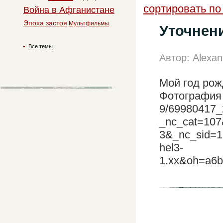
сортировать по
Война в Афганистане
Эпоха застоя
Мультфильмы
Уточнени
Все темы
Автор: Alexan
Мой год рож
Фотография ту
9/69980417_
_nc_cat=107
3&_nc_sid=
hel3-
1.xx&oh=a6