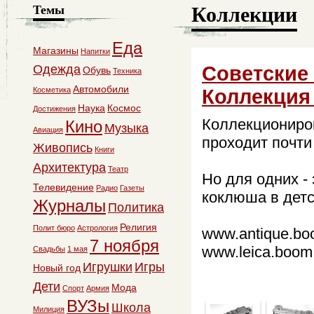
Коллекции
Темы
Еда
Магазины
Напитки
Советские
Одежда
Обувь
Техника
Автомобили
Коллекция 
Косметика
Наука
Космос
Достижения
Коллекциониров
Кино
Музыка
Авиация
проходит почт
Живопись
Книги
Архитектура
Театр
Но для одних - 
Телевидение
Радио
Газеты
коклюша в детст
Журналы
Политика
Религия
Полит бюро
Астрология
www.antique.bo
7 ноября
www.leica.boom
Свадьбы
1 мая
Игрушки
Игры
Новый год
Дети
Мода
Спорт
Армия
ВУЗы
Школа
Милиция