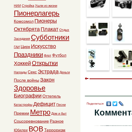
НИИ
Стройка
Ушли из жизни
Пионерлагерь
Пионеры
Комсомол
Октябрята
Плакат
Отдых
Субботники
Заседания
Искусство
Цирк
ГАИ
Праздники
Футбол
Флот
Открытки
Хоккей
Эстрада
Секс
Награды
Деньги
Закон
После войны
Здоровье
Биографии
Оттепель
Дефицит
Поделиться
Катастрофы
Песни
Коммент
Метро
Премии
Дом и быт
Соцсоревнование
Разное
ВОВ
Терроризм
Юбилеи