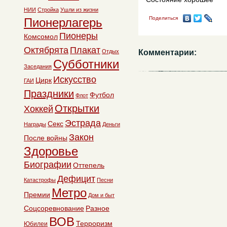
НИИ
Стройка
Ушли из жизни
Поделиться
Пионерлагерь
Пионеры
Комсомол
Октябрята
Плакат
Отдых
Комментарии:
Субботники
Заседания
Искусство
Цирк
ГАИ
Праздники
Футбол
Флот
Открытки
Хоккей
Эстрада
Секс
Награды
Деньги
Закон
После войны
Здоровье
Биографии
Оттепель
Дефицит
Катастрофы
Песни
Метро
Премии
Дом и быт
Соцсоревнование
Разное
ВОВ
Терроризм
Юбилеи