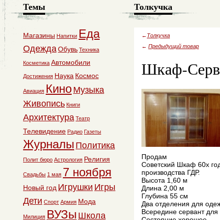
Темы
Толкучка
Еда
Магазины
←
Толкучка
Напитки
←
Предыдущий товар
Одежда
Обувь
Техника
Шкаф-Серв
Автомобили
Косметика
Наука
Космос
Достижения
Кино
Музыка
Авиация
Живопись
Книги
Архитектура
Театр
Телевидение
Радио
Газеты
Журналы
Политика
Продам
Религия
Полит бюро
Астрология
Советский Шкаф 60х год
7 ноября
производства ГДР.
Свадьбы
1 мая
Высота 1,60 м
Игрушки
Игры
Новый год
Длина 2,00 м
Глубина 55 см
Дети
Мода
Спорт
Армия
Два отделения для оде
ВУЗы
Всередине сервант для 
Школа
Милиция
Состояние хорошее