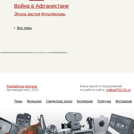
Война в Афганистане
Эпоха застоя
Мультфильмы
Все темы
Разработка портала
Книга жалоб и предложений
Артимедия веб, 2012
по работе сайта:
rodina@22-91.ru
Темы
Фольклор
Свидетели эпохи
Коллекции
Толкучка
Фотоархив