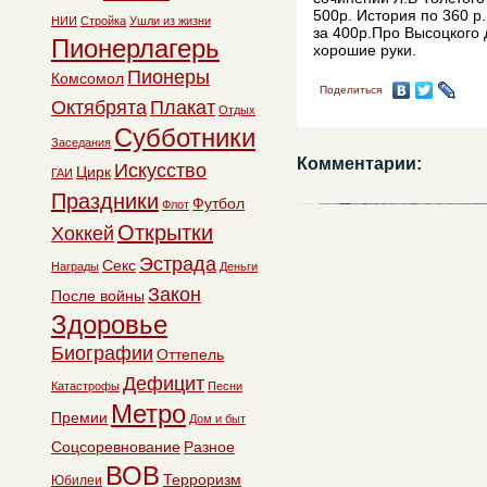
500р. История по 360 р.
НИИ
Стройка
Ушли из жизни
за 400р.Про Высоцкого д
Пионерлагерь
хорошие руки.
Пионеры
Комсомол
Поделиться
Октябрята
Плакат
Отдых
Субботники
Заседания
Комментарии:
Искусство
Цирк
ГАИ
Праздники
Футбол
Флот
Открытки
Хоккей
Эстрада
Секс
Награды
Деньги
Закон
После войны
Здоровье
Биографии
Оттепель
Дефицит
Катастрофы
Песни
Метро
Премии
Дом и быт
Соцсоревнование
Разное
ВОВ
Терроризм
Юбилеи