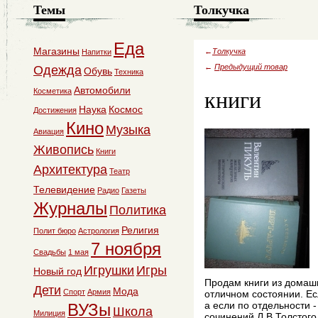
Темы
Толкучка
Еда
Магазины
←
Толкучка
Напитки
←
Предыдущий товар
Одежда
Обувь
Техника
книги
Автомобили
Косметика
Наука
Космос
Достижения
Кино
Музыка
Авиация
Живопись
Книги
Архитектура
Театр
Телевидение
Радио
Газеты
Журналы
Политика
Религия
Полит бюро
Астрология
7 ноября
Свадьбы
1 мая
Игрушки
Игры
Новый год
Продам книги из домашн
Дети
Мода
Спорт
Армия
отличном состоянии. Есл
а если по отдельности -
ВУЗы
Школа
Милиция
сочинений Л.В Толстого