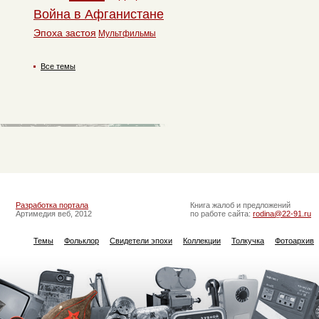
Война в Афганистане
Эпоха застоя
Мультфильмы
Все темы
Разработка портала
Книга жалоб и предложений
Артимедия веб, 2012
по работе сайта:
rodina@22-91.ru
Темы
Фольклор
Свидетели эпохи
Коллекции
Толкучка
Фотоархив