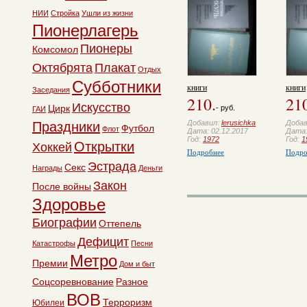
НИИ
Стройка
Ушли из жизни
Пионерлагерь
Пионеры
Комсомол
Октябрята
Плакат
Отдых
Субботники
книги
книги
Заседания
210.
21
Искусство
Цирк
- руб.
ГАИ
Добавил:
lerusichka
Доба
Праздники
Футбол
Флот
Дата: 02.12.2017
Дата:
Год:
1972
Год:
1
Открытки
Хоккей
Подробнее
Подро
Эстрада
Секс
Награды
Деньги
Закон
После войны
Здоровье
Биографии
Оттепель
Дефицит
Катастрофы
Песни
Метро
Премии
Дом и быт
Соцсоревнование
Разное
ВОВ
Терроризм
Юбилеи