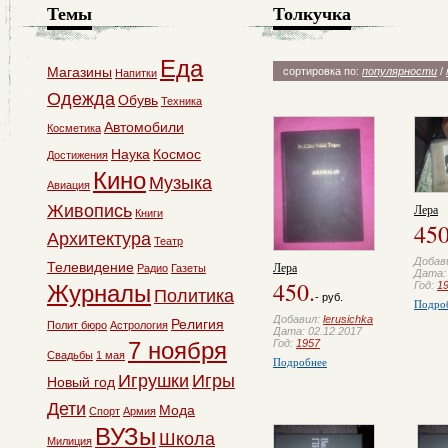
Темы
Толкучка
Еда
Магазины
сортировка по:
популярности
/
Напитки
Одежда
Обувь
Техника
Автомобили
Косметика
Наука
Космос
Достижения
Кино
Музыка
Авиация
Лера
Живопись
Книги
450
Архитектура
Театр
Добав
Лера
Телевидение
Радио
Газеты
Дата: 
450.
Год:
1
Журналы
Политика
- руб.
Подро
Добавил:
lerusichka
Религия
Полит бюро
Астрология
Дата: 02.12.2017
Год:
1957
7 ноября
Свадьбы
1 мая
Подробнее
Игрушки
Игры
Новый год
Дети
Мода
Спорт
Армия
ВУЗы
Школа
Милиция