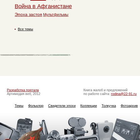
Война в Афганистане
Эпоха застоя
Мультфильмы
Все темы
Разработка портала
Книга жалоб и предложений
Артимедия веб, 2012
по работе сайта:
rodina@22-91.ru
Темы
Фольклор
Свидетели эпохи
Коллекции
Толкучка
Фотоархив