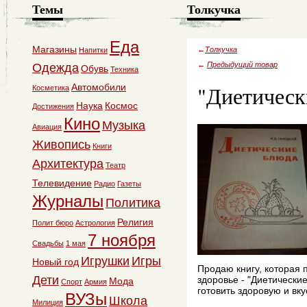
Темы
Толкучка
Еда
Магазины
←
Толкучка
Напитки
←
Предыдущий товар
Одежда
Обувь
Техника
"Диетически
Автомобили
Косметика
Наука
Космос
Достижения
Кино
Музыка
Авиация
Живопись
Книги
Архитектура
Театр
Телевидение
Радио
Газеты
Журналы
Политика
Религия
Полит бюро
Астрология
7 ноября
Свадьбы
1 мая
Игрушки
Игры
Новый год
Продаю книгу, которая 
Дети
здоровье - "Диетически
Мода
Спорт
Армия
готовить здоровую и вку
ВУЗы
Школа
Милиция