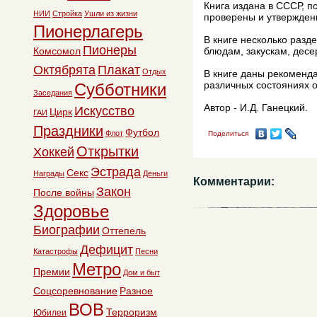
Книга издана в СССР, п
НИИ
Стройка
Ушли из жизни
проверены и утвержден
Пионерлагерь
В книге несколько раз
Пионеры
Комсомол
блюдам, закускам, десе
Октябрята
Плакат
Отдых
В книге даны рекоменда
различных состояниях о
Субботники
Заседания
Автор - И.Д. Ганецкий.
Искусство
Цирк
ГАИ
Праздники
Футбол
Флот
Поделиться
Открытки
Хоккей
Эстрада
Секс
Награды
Деньги
Комментарии:
Закон
После войны
Здоровье
Биографии
Оттепель
Дефицит
Катастрофы
Песни
Метро
Премии
Дом и быт
Соцсоревнование
Разное
ВОВ
Терроризм
Юбилеи