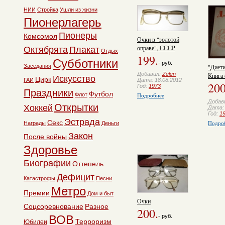
НИИ
Стройка
Ушли из жизни
Пионерлагерь
Пионеры
Комсомол
Очки в "золотой
оправе", СССР
Октябрята
Плакат
Отдых
199.
Субботники
- руб.
Заседания
"Диети
Добавил:
Zelen
Книга 
Искусство
Цирк
ГАИ
Дата: 18.08.2012
200
Год:
1973
Праздники
Футбол
Флот
Подробнее
Добав
Открытки
Хоккей
Дата: 
Год:
1
Эстрада
Секс
Подро
Награды
Деньги
Закон
После войны
Здоровье
Биографии
Оттепель
Дефицит
Катастрофы
Песни
Метро
Премии
Дом и быт
Очки
Соцсоревнование
Разное
200.
- руб.
ВОВ
Терроризм
Юбилеи