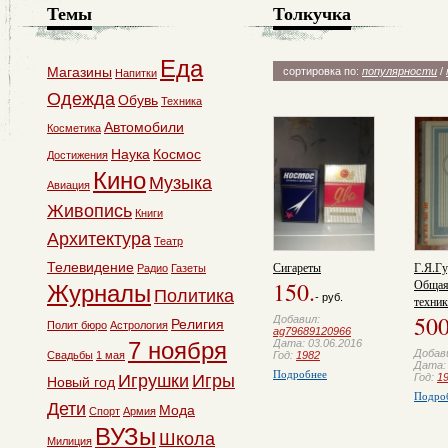
Темы
Толкучка
Еда
Магазины
сортировка по:
популярности
/
Напитки
Одежда
Обувь
Техника
Автомобили
Косметика
Наука
Космос
Достижения
Кино
Музыка
Авиация
Живопись
Книги
Архитектура
Театр
Сигареты
Г.Я.Г
Телевидение
Радио
Газеты
150.
Общая
Журналы
Политика
- руб.
техник
500
Добавил:
Религия
Полит бюро
Астрология
ag79689120966
Дата: 03.06.2016
7 ноября
Добав
Год:
1982
Свадьбы
1 мая
Дата: 
Подробнее
Год:
1
Игрушки
Игры
Новый год
Подро
Дети
Мода
Спорт
Армия
ВУЗы
Школа
Милиция