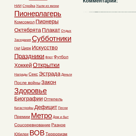
Комментарии:
НИИ
Стройка
Ушли из жизни
Пионерлагерь
Пионеры
Комсомол
Октябрята
Плакат
Отдых
Субботники
Заседания
Искусство
Цирк
ГАИ
Праздники
Футбол
Флот
Открытки
Хоккей
Эстрада
Секс
Награды
Деньги
Закон
После войны
Здоровье
Биографии
Оттепель
Дефицит
Катастрофы
Песни
Метро
Премии
Дом и быт
Соцсоревнование
Разное
ВОВ
Терроризм
Юбилеи