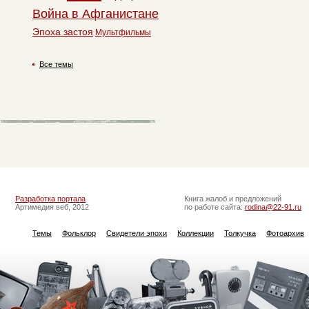
Война в Афганистане
Эпоха застоя
Мультфильмы
Все темы
Разработка портала
Книга жалоб и предложений
Артимедия веб, 2012
по работе сайта:
rodina@22-91.ru
Темы
Фольклор
Свидетели эпохи
Коллекции
Толкучка
Фотоархив