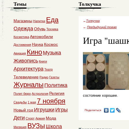
Темы
Толкучка
Еда
Магазины
←
Толкучка
Напитки
←
Предыдущий товар
Одежда
Обувь
Техника
Игра "шаш
Автомобили
Косметика
Наука
Космос
Достижения
Кино
Музыка
Авиация
Живопись
Книги
Архитектура
Театр
Телевидение
Радио
Газеты
Журналы
Политика
Религия
Полит бюро
Астрология
состояние хорошее.
7 ноября
Свадьбы
1 мая
Игрушки
Игры
Новый год
Поделиться
Дети
Мода
Спорт
Армия
ВУЗы
Школа
Милиция