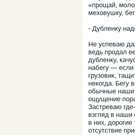
«прощай, моло
меховушку, бег
- Дубленку над
Не успеваю даж
ведь продал е
дубленку, кач
набегу — если 
грузовик, тащи
некогда. Бегу 
обычные наши с
ощущение пора
Застреваю где-
взгляд в наши
в них, дорогие
отсутствие пр