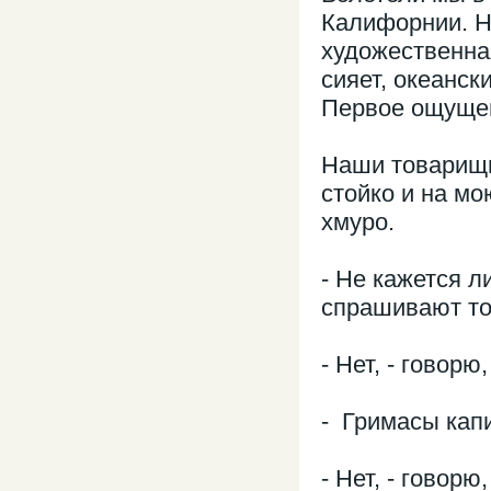
Калифорнии. Н
художественна
сияет, океанс
Первое ощущен
Наши товарищи
стойко и на м
хмуро.
- Не кажется л
спрашивают т
- Нет, - говорю,
- Гримасы кап
- Нет, - говорю