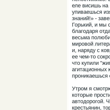
еле висишь на 
упиваешься из
знаний!» - за
Горький, и мы 
благодаря отда
весьма полюби
мировой литер
и, наряду с ко
ее чем-то сок
что купили "жи
агитационных к
проникаешься 
Утром я смотр
которые прост
автодорогой. Че
крестьянин, то