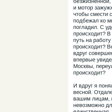
безжизненной, 
и мотор зажужж
чтобы смести с
подбежал ко мн
погладил. С у
происходит? В
путь на работ
происходит? В
вдруг совершен
впервые увидел
Москвы, переу
происходит?
И вдруг я поня
весной. Отдал
вашим лицам, 
невозможно дл
единственная,