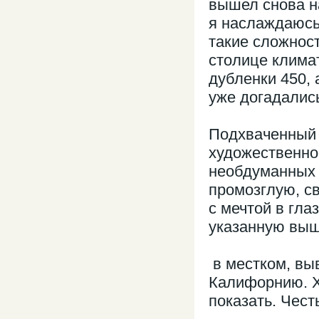
вышел снова на
я наслаждаюсь
такие сложнос
столице клима
дубленки 450, 
уже догадалис
Подхваченный к
художественно
необдуманных 
промозглую, с
с мечтой в гла
указанную выш
в местком, выв
Калифорнию. Х
показать. Чест