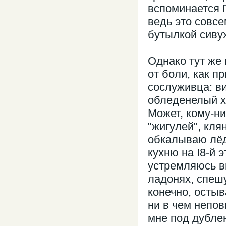
вспоминается 
ведь это совсе
бутылкой сивух
Однако тут же 
от боли, как п
сослуживца: в
обледенелый х
Может, кому-ни
"жигулей", кля
обкалываю лёд
кухню на I8-й 
устремляюсь в
ладонях, спеш
конечно, остыв
ни в чем непо
мне под дублен