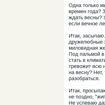
Одна только мы
времен года? З
ждать весны? 
если вечное ле
Итак, засыпаю
дружелюбные з
миловидная жен
Под пальмой в
стать в климат
тревожит всю н
на весну? Нет,
разобраться.
Итак, просыпа
не поздно, "жи
Не успеваю да