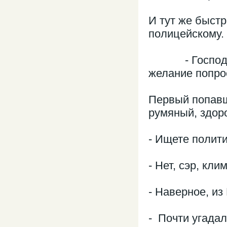
И тут же быст
полицейскому.
- Господин п
желание попро
Первый попавш
румяный, здор
- Ищете полити
- Нет, сэр, кли
- Наверное, из
- Почти угадали