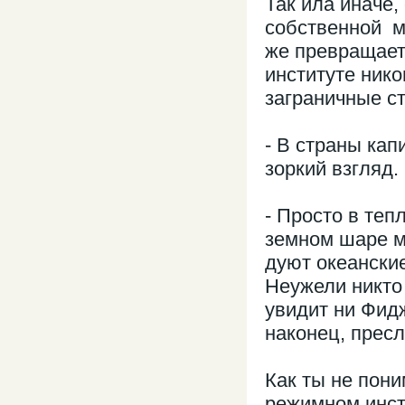
Так ила иначе,
собственной м
же превращает
институте нико
заграничные с
- В страны кап
зоркий взгляд.
- Просто в теп
земном шаре ме
дуют океански
Неужели никто 
увидит ни Фид
наконец, прес
Как ты не пон
режимном инст