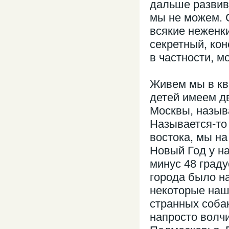
дальше развив
мы не можем. С
всякие неженк
секретный, кон
в частности, м
Живем мы в кв
детей имеем д
Москвы, назыв
Называется-то 
востока, мы н
Новый Год у н
минус 48 граду
города было на
некоторые наш
странных собак
напросто волч