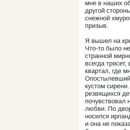
мне в наших об
другой сторон
снежной хмуро
призыв.
Я вышел на кр
Что-то было не
странной мирно
всегда трясет,
квартал, где м
Опостылевший
кустом сирени.
резвящихся дет
почувствовал 
любви. По двор
носился ирланд
и она не показ