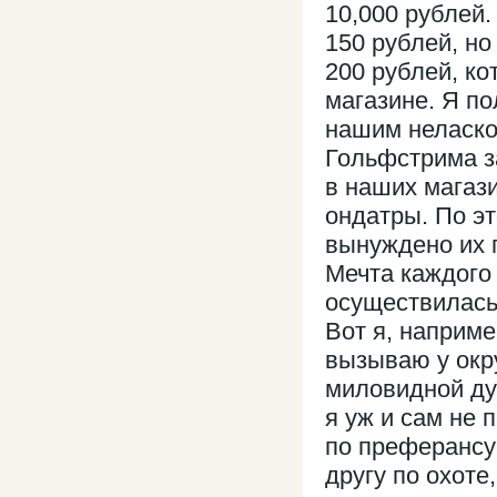
10,000 рублей
150 рублей, но
200 рублей, ко
магазине. Я по
нашим неласко
Гольфстрима за
в наших магаз
ондатры. По э
вынуждено их п
Мечта каждого 
осуществилась
Вот я, наприм
вызываю у окр
миловидной ду
я уж и сам не 
по преферансу
другу по охоте