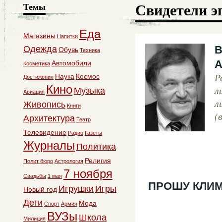
Свидетели э
Темы
Еда
Магазины
Напитки
В
Одежда
Обувь
Техника
А
Автомобили
Косметика
Р
Наука
Космос
Достижения
Кино
л
Музыка
Авиация
л
Живопись
Книги
(
Архитектура
Театр
Телевидение
Радио
Газеты
Журналы
Политика
Религия
Полит бюро
Астрология
7 ноября
Свадьбы
1 мая
ПРОШУ КЛИМ
Игрушки
Игры
Новый год
Дети
Мода
Спорт
Армия
ВУЗы
Школа
Милиция