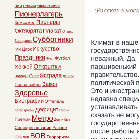
НИИ
Стройка
Ушли из жизни
(Рассказ о моск
Пионерлагерь
Пионеры
Комсомол
Октябрята
Плакат
Отдых
Субботники
Климат в наше
Заседания
Искусство
Цирк
государственно
ГАИ
Праздники
неважный. Да,
Футбол
Флот
паршивенький к
Открытки
Хоккей
правительство
Эстрада
Секс
Награды
Деньги
политической 
Закон
После войны
Это и иностран
Здоровье
недавно специ
Биографии
Оттепель
устанавливать 
Дефицит
Катастрофы
Песни
сказать не могу
Метро
Премии
Дом и быт
государственн
Соцсоревнование
Разное
после работы и
ВОВ
Терроризм
Юбилеи