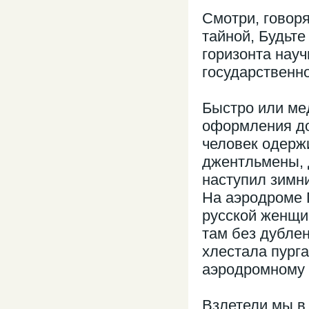
Смотри, говоря
тайной, Будьте
горизонта нау
государственн
Быстро или ме
оформления док
человек одерж
джентльмены, 
наступил зимн
На аэродроме 
русской женщи
там без дублен
хлестала пурга
аэродромному 
Взлетели мы в 