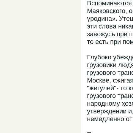
Вспоминаются 
Маяковского, о
уродина». Утеш
эти слова ника
завожусь при 
то есть при по
Глубоко убеждё
грузовики люд
грузового тран
Москве, сжигая
"жигулей"- то 
грузового тра
народному хоз
утверждении и,
немедленно от