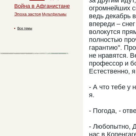
за другим идут,
Война в Афганистане
огромнейших ск
Эпоха застоя
Мультфильмы
ведь декабрь 
впереди – снег
Все темы
волокутся пря
полностью про
гарантию". Про
не нравятся. В
профессор и бо
Естественно, 
- А что тебе у
я.
- Погода, - отв
- Любопытно, Д
нас в Копенгаг