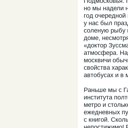
Подмосковья. 
но мы надели н
год очередной 
у нас был праз
соленую рыбу 
доме, несмотря
«доктор Зуссм
атмосфера. Над
москвичи обыч
свойства харак
автобусах и в
Раньше мы с Г
института полт
метро и стольк
ежедневных пу
с книгой. Скол
непостижимо! Б