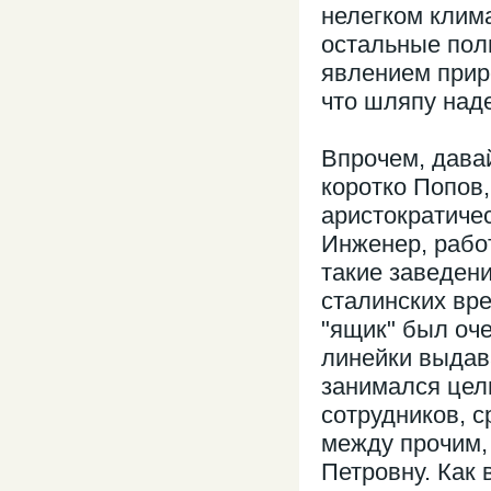
нелегком клима
остальные пол
явлением приро
что шляпу наде
Впрочем, дава
коротко Попов,
аристократиче
Инженер, рабо
такие заведени
сталинских вр
"ящик" был оч
линейки выдав
занимался цел
сотрудников, с
между прочим,
Петровну. Как 