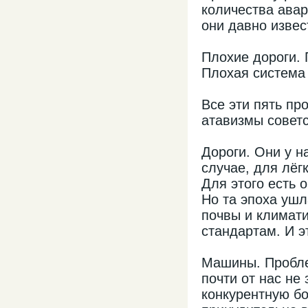
количества авари
они давно извес
Плохие дороги.
Плохая система 
Все эти пять пр
атавизмы советс
Дороги. Они у н
случае, для лёг
Для этого есть 
Но та эпоха ушл
почвы и климати
стандартам. И э
Машины. Пробле
почти от нас не
конкурентную бо