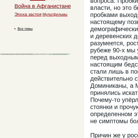
вопроса. Пробки
Война в Афганистане
власти, но это 
пробками выходн
Эпоха застоя
Мультфильмы
настоящему позн
демографически
Все темы
и деревенских д
разумеется, рос
рубеже 90-х мы 
перед выходным
настоящим бедс
стали лишь в по
действительно с
Доминиканы, а М
принялись искат
Почему-то упёр
стоянки и прочу
определенном эт
не симптомы бол
Причин же у рос