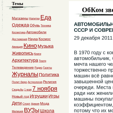
Темы
ОбКом зв
Еда
Магазины
Напитки
АВТОМОБИЛЬН
Одежда
Обувь
Техника
СССР И СОВР
Автомобили
Косметика
29 декабря 2011
Наука
Космос
Достижения
Кино
Музыка
Авиация
В 1970 году с к
Живопись
Книги
автомобильчик,
Архитектура
Театр
мечта нашего че
Телевидение
Радио
Газеты
торжественно пр
Журналы
Политика
машин всё равн
завышенной цене
Религия
Полит бюро
Астрология
очереди. Места 
7 ноября
Свадьбы
1 мая
ради них женили
Игрушки
Игры
Новый год
машины покупал
Дети
Мода
коэффициентом,
Спорт
Армия
ВУЗы
потому что их м
Школа
Милиция