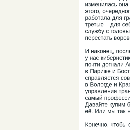
изменилась она 
этого, очередно
работала для гр
третью – для се
службу с головы
перестать воров
И наконец, посл
у нас кибернети
почти догнали А
в Париже и Бос
справляется со
в Вологде и Кра
управления тран
самый профессио
Давайте купим б
её. Или мы так 
Конечно, чтобы 