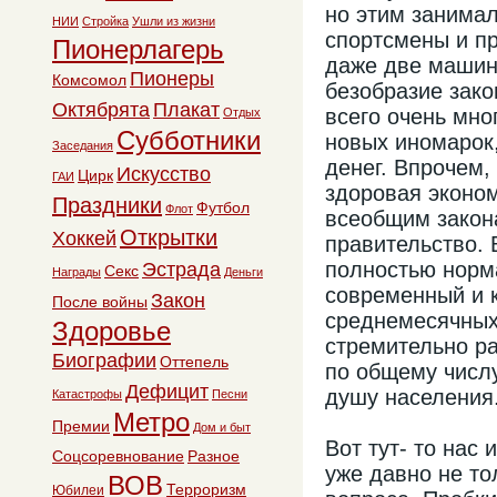
но этим занимал
НИИ
Стройка
Ушли из жизни
спортсмены и пр
Пионерлагерь
даже две машины
Пионеры
Комсомол
безобразие зако
Октябрята
Плакат
всего очень мно
Отдых
Субботники
новых иномарок,
Заседания
денег. Впрочем,
Искусство
Цирк
ГАИ
здоровая эконом
Праздники
Футбол
Флот
всеобщим закона
Открытки
Хоккей
правительство. 
полностью норм
Эстрада
Секс
Награды
Деньги
современный и 
Закон
После войны
среднемесячных
Здоровье
стремительно ра
Биографии
Оттепель
по общему числу
Дефицит
душу населения
Катастрофы
Песни
Метро
Премии
Дом и быт
Вот тут- то нас
Соцсоревнование
Разное
уже давно не то
ВОВ
Терроризм
Юбилеи