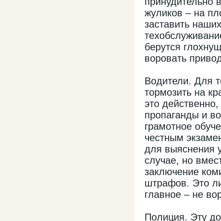
принудительно 
жуликов – на пл
заставить наши
техобслуживание
берутся глохну
воровать привод
Водители. Для т
тормозить на к
это действенно,
пропаганды и во
грамотное обуч
честным экзамен
для выяснения 
случае, но вмес
заключение коми
штрафов. Это ли
главное – не во
Полиция. Эту д