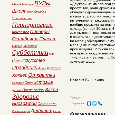
ВУЗы
«Дружба» не имела под с
Мода
Милиция
просто так, ради дружбы 
Школа
НИИ
Стройка
обладал сдруживающим эф
и салаты, рабочий класс 
Ушли из жизни
интеллигенты закусывали 
Пионерлагерь
вообще прожили на нем не
зельца (копеек 30 за кг),
Пионеры
Комсомол
для сытости, тщательно п
и закатывал в десятилитр
Октябрята
Плакат
на месяц обходилось ему 
месяцами питаться только
Отдых
Заседания
производили 12 тысяч тон
Субботники
поездов, в каждом вагоне 
ГАИ
тянулись эти вагоны по Со
Искусство
Цирк
земному шару.
Праздники
Футбол
Флот
Открытки
Хоккей
Наталья Вишнякова
Эстрада
Секс
Награды
Закон
После войны
Деньги
Здоровье
Темы:
Биографии
Оттепель
Поделиться
Дефицит
Катастрофы
Песни
Комментарии: