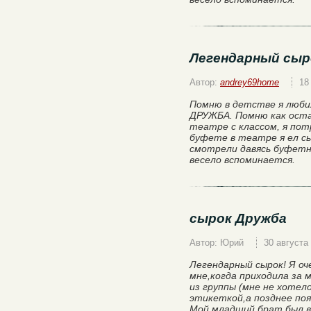
Легендарный сыр
Автор:
andrey69home
18
Помню в детстве я люби
ДРУЖБА. Помню как оста
театре с классом, я пот
буфете в театре я ел сы
смотрели давясь буфетн
весело вспоминается.
сырок Дружба
Автор: Юрий
30 августа
Легендарный сырок! Я оч
мне,когда приходила за 
из группы (мне не хотел
этикеткой,а позднее поя
Мой младший брат был в 