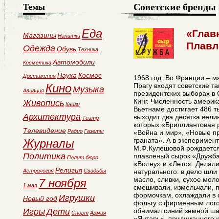
Советские бренды
Темы
Еда
«Глав
Магазины
Напитки
Плавл
Одежда
Обувь
Техника
Автомобили
Косметика
Наука
Космос
Достижения
1968 год. Во Франции – м
Кино
Прагу входят советские т
Музыка
Авиация
президентских выборах в
Кинг. Численность амери
Живопись
Книги
Вьетнаме достигает 486 т
Архитектура
выходит два десятка вели
Театр
которых «Бриллиантовая 
Телевидение
Радио
Газеты
«Война и мир», «Новые п
граната». А в эксперимен
Журналы
М.Ф.Кулешовой рождается 
Политика
плавленый сырок «Дружба
Полит бюро
«Волну» и «Лето». Делали
Религия
Астрология
Свадьбы
натурального: в дело шли
масло, сливки, сухое мол
7 ноября
1 мая
смешивали, измельчали, п
формочкам, охлаждали в 
Игрушки
Новый год
фольгу с фирменным лого
Игры
Дети
обнимал синий земной ша
Спорт
Армия
«Янтарь», придуманного к