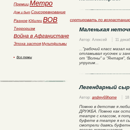
Метро
Премии
Соцсоревнование
Дом и быт
ВОВ
сортировать по возрастани
Разное
Юбилеи
Терроризм
Маленькая неточ
Война в Афганистане
Автор: Алексей
11 дека
Эпоха застоя
Мультфильмы
..."рабочий класс мазал 
отламывал кусочек и зан
Все темы
от "Волны" и "Янтаря", 
упругим...
Легендарный сыр
Автор:
andrey69home
18
Помню в детстве я люби
ДРУЖБА. Помню как оста
театре с классом, я пот
буфете в театре я ел сы
смотрели давясь буфетн
весело вспоминается.