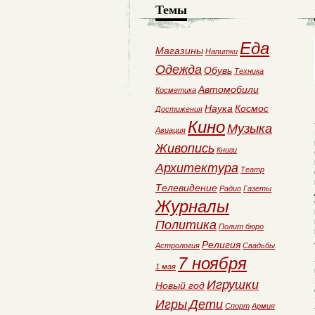
Темы
Еда
Магазины
Напитки
Одежда
Обувь
Техника
Автомобили
Косметика
Наука
Космос
Достижения
Кино
Музыка
Авиация
Живопись
Книги
Архитектура
Театр
Телевидение
Радио
Газеты
Журналы
Политика
Полит бюро
Религия
Астрология
Свадьбы
7 ноября
1 мая
Игрушки
Новый год
Игры
Дети
Спорт
Армия