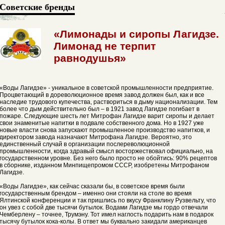
Советские бренды
«Лимонады и сиропы Лагидзе.
Лимонад не терпит
равнодушья»
«Воды Лагидзе» - уникальное в советской промышленности предприятие.
Процветающий в дореволюционное время завод должен был, как и все
наследие трудового купечества, раствориться в дыму национализации. Тем
более что дым действительно был – в 1921 завод Лагидзе погибает в
пожаре. Следующие шесть лет Митрофан Лагидзе варит сиропы и делает
свои знаменитые напитки в подвале собственного дома. Но в 1927 уже
новые власти снова запускают промышленное производство напитков, и
директором завода назначают Митрофана Лагидзе. Вероятно, это
единственный случай в организации послереволюционной
промышленности, когда здравый смысл восторжествовал официально, на
государственном уровне. Без него было просто не обойтись: 90% рецептов
в сборнике, изданном Минпищепромом СССР, изобретены Митрофаном
Лагидзе.
«Воды Лагидзе», как сейчас сказали бы, в советское время были
государственным брендом – именно они стояли на столе во время
Ялтинской конференции и так пришлись по вкусу Франклину Рузвельту, что
он увез с собой две тысячи бутылок. Водами Лагидзе мы гордо отвечали
Чемберлену – точнее, Трумэну. Тот имел наглость подарить нам в подарок
тысячу бутылок кока-колы. В ответ мы буквально закидали американцев