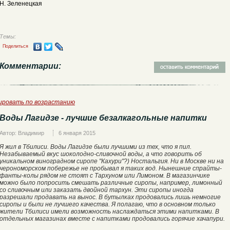
Н. Зеленецкая
Темы:
Поделиться
Комментарии:
ировать по возрастанию
Воды Лагидзе - лучшие безалкагольные напитки
Автор: Владимир
6 января 2015
Я жил в Тбилиси. Воды Лагидзе были лучшими из тех, что я пил.
Незабываемый вкус шоколодно-сливочной воды, а что говорить об
уникальном виноградном сиропе "Кахури"?) Ностальгия. Ни в Москве ни на
черономорском побережье не пробывал я таких вод. Нынешние спрайты-
фанты-колы рядом не стоят с Тархуном или Лимоном. В магазинчике
можно было попросить смешать различные сиропы, например, лимонный
со сливочным или заказать двойной тархун. Эти сиропы иногда
разрешали продавать на вынос. В бутылках продовались лишь немногие
сиропы и были не лучшего качества. Я полагаю, что в основном только
жители Тбилиси имели возможность наслаждаться этими напитками. В
отдельных магазинах вместе с напитками продовались горячие хачапури.