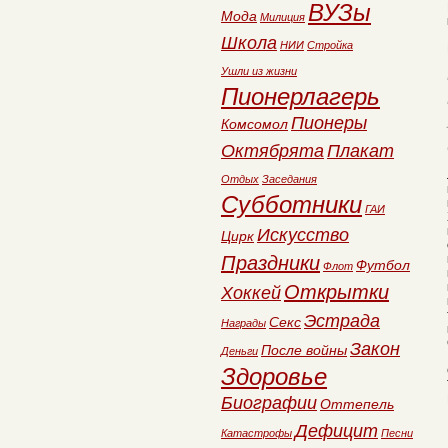
ВУЗы
Мода
Милиция
Школа
НИИ
Стройка
Ушли из жизни
Пионерлагерь
Пионеры
Комсомол
Октябрята
Плакат
Отдых
Заседания
Субботники
ГАИ
Искусство
Цирк
Праздники
Футбол
Флот
Открытки
Хоккей
Эстрада
Секс
Награды
Закон
После войны
Деньги
Здоровье
Биографии
Оттепель
Дефицит
Катастрофы
Песни