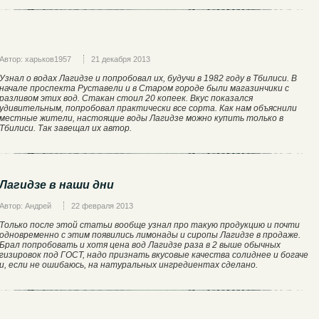
Автор: харьков1957
21 декабря 2013
Узнал о водах Лагидзе и попробовал их, будучи в 1982 году в Тбилиси. В
начале проспекта Руставели и в Старом городе были магазинчики с
разливом этих вод. Стакан стоил 20 копеек. Вкус показался
удивительным, попробовал практически все сорта. Как нам объяснили
местные жители, настоящие воды Лагидзе можно купить только в
Тбилиси. Так завещал их автор.
Лагидзе в наши дни
Автор: Андрей
22 февраля 2013
Только после этой статьи вообще узнал про такую продукцию и почти
одновременно с этим появились лимонады и сиропы Лагидзе в продаже.
Брал попробовать и хотя цена вод Лагидзе раза в 2 выше обычных
гизировок под ГОСТ, надо признать вкусовые качества солиднее и богаче
и, если не ошибаюсь, на натуральных ингредиентах сделано.