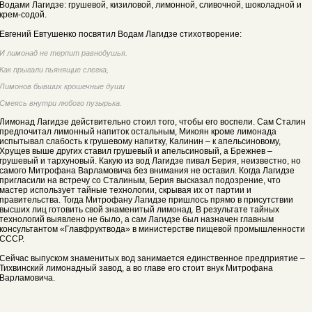
Водами Лагидзе: грушевой, кизиловой, лимонной, сливочной, шоколадной и
крем-содой.
Евгений Евтушенко посвятил Водам Лагидзе стихотворение:
И лимонад не терпит равнодушья.
Как прыгали пьянящие слегка,
Лимонов бывших крошечные души
Смеясь внутри любого пузырька.
Лимонад Лагидзе действительно стоил того, чтобы его воспели. Сам Сталин
предпочитал лимонный напиток остальным, Микоян кроме лимонада
испытывал слабость к грушевому напитку, Калинин – к апельсиновому,
Хрущев выше других ставил грушевый и апельсиновый, а Брежнев –
грушевый и тархуновый. Какую из вод Лагидзе пивал Берия, неизвестно, но
самого Митрофана Варламовича без внимания не оставил. Когда Лагидзе
пригласили на встречу со Сталиным, Берия высказал подозрение, что
мастер использует тайные технологии, скрывая их от партии и
правительства. Тогда Митрофану Лагидзе пришлось прямо в присутствии
высших лиц готовить свой знаменитый лимонад. В результате тайных
технологий выявлено не было, а сам Лагидзе был назначен главным
консультантом «Главфруктвода» в министерстве пищевой промышленности
СССР.
Сейчас выпуском знаменитых вод занимается единственное предприятие –
Тихвинский лимонадный завод, а во главе его стоит внук Митрофана
Варламовича.