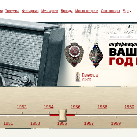
ии
Толкучка
Фотоархив
Муз. архив
Бренды
Место встречи
Сов. товары
Еще
Предметы
эпохи
1952
1954
1956
1958
1960
1951
1953
1955
1957
1959