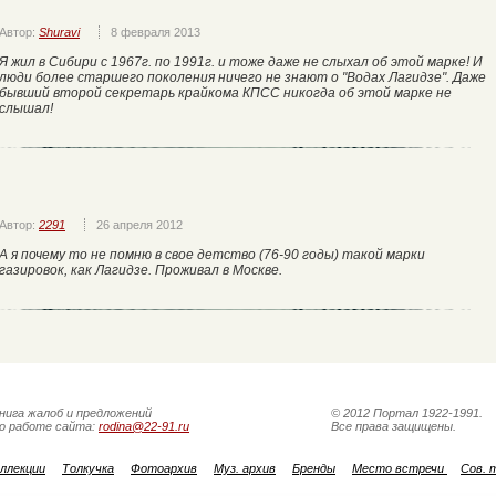
Автор:
Shuravi
8 февраля 2013
Я жил в Сибири с 1967г. по 1991г. и тоже даже не слыхал об этой марке! И
люди более старшего поколения ничего не знают о "Водах Лагидзе". Даже
бывший второй секретарь крайкома КПСС никогда об этой марке не
слышал!
Автор:
2291
26 апреля 2012
А я почему то не помню в свое детство (76-90 годы) такой марки
газировок, как Лагидзе. Проживал в Москве.
нига жалоб и предложений
© 2012 Портал 1922-1991.
о работе сайта:
rodina@22-91.ru
Все права защищены.
ллекции
Толкучка
Фотоархив
Муз. архив
Бренды
Место встречи
Сов. 