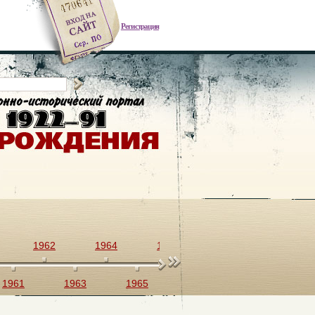
Регистрация
1962
1964
1966
1968
1970
1961
1963
1965
1967
1969