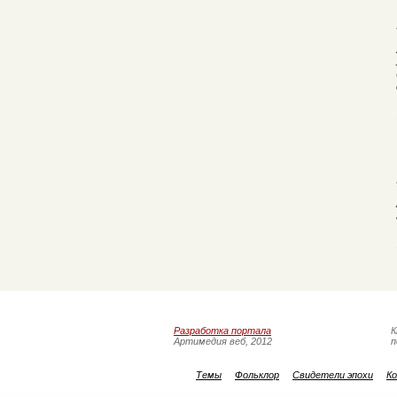
Разработка портала
К
Артимедия веб, 2012
п
Темы
Фольклор
Свидетели эпохи
Ко