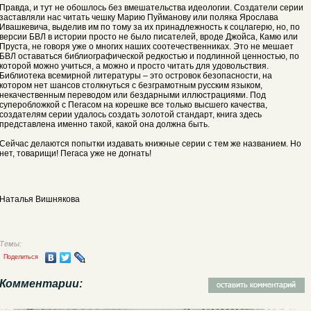
Правда, и тут не обошлось без вмешательства идеологии. Создатели серии
заставляли нас читать чешку Марию Пуйманову или поляка Ярослава
Ивашкевича, выделив им по тому за их принадлежность к соцлагерю, но, по
версии БВЛ в истории просто не было писателей, вроде Джойса, Камю или
Пруста, не говоря уже о многих наших соотечественниках. Это не мешает
БВЛ оставаться библиографической редкостью и подлинной ценностью, по
которой можно учиться, а можно и просто читать для удовольствия.
Библиотека всемирной литературы – это островок безопасности, на
котором нет шансов столкнуться с безграмотным русским языком,
некачественным переводом или бездарными иллюстрациями. Под
суперобложкой с Пегасом на корешке все только высшего качества,
создателям серии удалось создать золотой стандарт, книга здесь
представлена именно такой, какой она должна быть.
Сейчас делаются попытки издавать книжные серии с тем же названием. Но
нет, товарищи! Пегаса уже не догнать!
Наталья Вишнякова
Темы:
Поделиться
Комментарии: