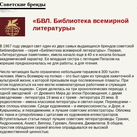
Советские бренды
«БВЛ. Библиотека всемирной
литературы»
В 1967 году увидел свет один из двух самых выдающихся брендов советской
библиофилии – серия «Библиотека всемирной литературы». Первая,
«Литературные памятники», имела начало еще в 40-х и носила больше
академический характер. Ее младшая сестра с летящим Пегасом на
корешке предназначалась не для работы, а для чтения.
Число читающих было ограничено небольшим тиражом в 300 тысяч
человек. Иметь Всемирку на полках – это был один из трендов зажиточной и
культурной жизни, к которой призывали еще послевоенные плакаты. При
этом подписаться на нее могли номенклатурные работники и служащие
«почтовых ящиков». Серия делилась на три хронологических периода: с
одной звездочкой - от Древнего Мира до эпохи Просвещения; с двумя
звездочками - литература 19 века и с тремя - литература 20 века. В
редколлегии – имена классиков литературы и светил науки. Переводчики –
все сплошь классики. Среди художников – и импрессионисты, и Доре, и
Кукрыниксы, и передвижники, и лучшие советские иллюстраторы. Обложка
из ткани и суперобложка с цитатами из художников-иллюстраторов.
Вступительные статьи пишут лучшие советские литературоведы: Гранин,
Андронников, Аникст, Виппер, Гуревич, Лихачев, Дживилегов. В общем,
престиж обладания серией вполне оправдывался ее высокой
художественной ценностью.