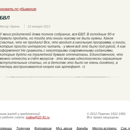
ировать по убыванию
БВЛ
Автор: Ирина
23 января 2013
У моих родителей дома полное собрание, вся БВЛ. В голодные 90-е
думали продать, но тогда эти книги никому не были нужны. Какое
счастье, что не продали! Все, что входит в школьную программу, и книги,
котрые просто интересно читать - у меня всё это было под рукой. А как
оформлено! Не сравнить с некоторыми современными изданиями,
которые будто на туалетной бумаге отпечатаны. Единственное, что
можно отнести в счёт минусов - это весьма идеологически окрашеные
вступительные статьи, но в детстве это было не очень понятно, а
теперь воспринимается скорее как артефакт. =)
нига жалоб и предложений
© 2012 Портал 1922-1991.
о работе сайта:
rodina@22-91.ru
Все права защищены.
ллекции
Толкучка
Фотоархив
Муз. архив
Бренды
Место встречи
Сов. 