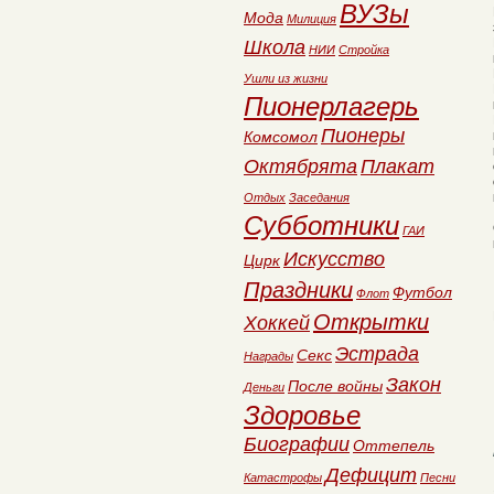
ВУЗы
Мода
Милиция
Школа
НИИ
Стройка
Ушли из жизни
Пионерлагерь
Пионеры
Комсомол
Октябрята
Плакат
Отдых
Заседания
Субботники
ГАИ
Искусство
Цирк
Праздники
Футбол
Флот
Открытки
Хоккей
Эстрада
Секс
Награды
Закон
После войны
Деньги
Здоровье
Биографии
Оттепель
Дефицит
Катастрофы
Песни