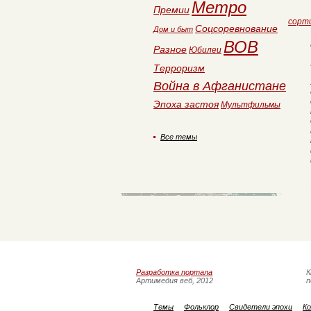
Метро
Премии
сорт
Соцсоревнование
Дом и быт
ВОВ
Разное
Юбилеи
Терроризм
Война в Афганистане
Эпоха застоя
Мультфильмы
Все темы
Разработка портала
К
Артимедия веб, 2012
п
Темы
Фольклор
Свидетели эпохи
Ко