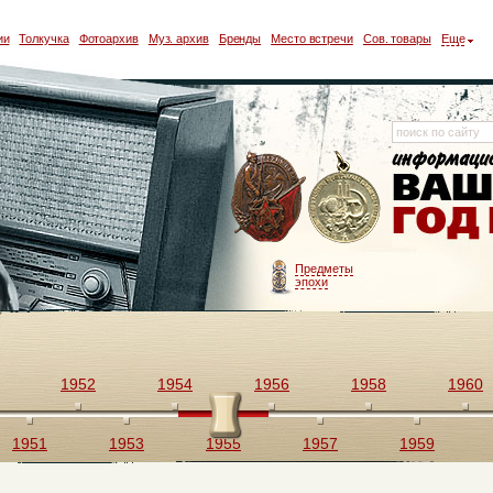
ии
Толкучка
Фотоархив
Муз. архив
Бренды
Место встречи
Сов. товары
Еще
Предметы
эпохи
1952
1954
1956
1958
1960
1951
1953
1955
1957
1959