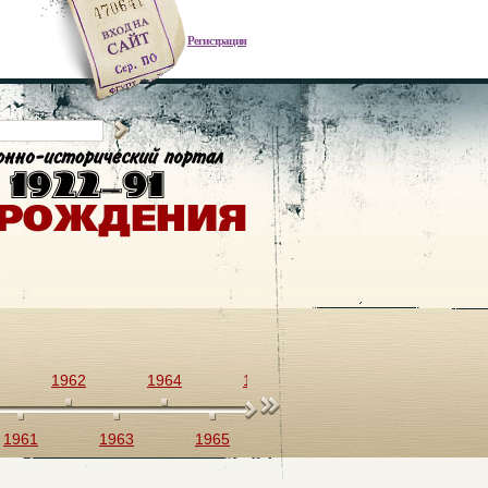
Регистрация
1962
1964
1966
1968
1970
1961
1963
1965
1967
1969