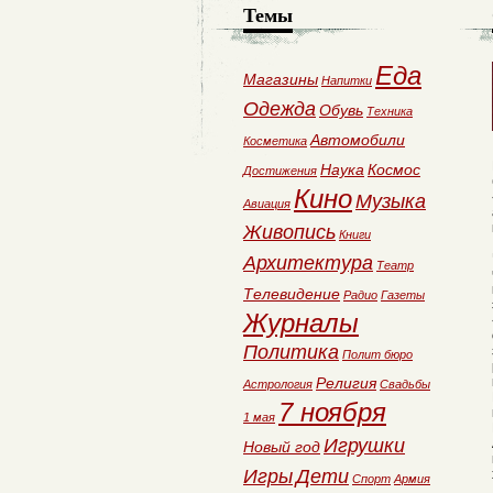
Темы
Еда
Магазины
Напитки
Одежда
Обувь
Техника
Автомобили
Косметика
Наука
Космос
Достижения
Кино
Музыка
Авиация
Живопись
Книги
Архитектура
Театр
Телевидение
Радио
Газеты
Журналы
Политика
Полит бюро
Религия
Астрология
Свадьбы
7 ноября
1 мая
Игрушки
Новый год
Игры
Дети
Спорт
Армия