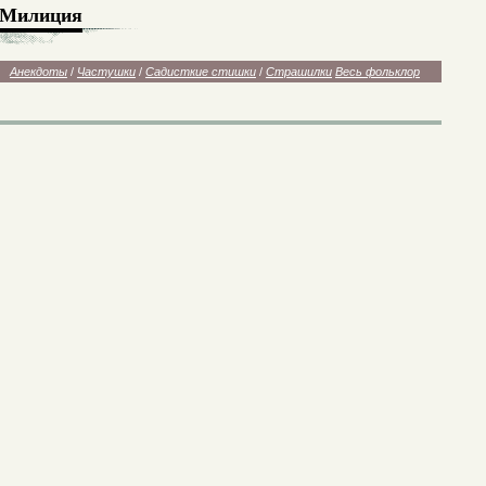
Милиция
Анекдоты
/
Частушки
/
Садисткие стишки
/
Страшилки
Весь фольклор