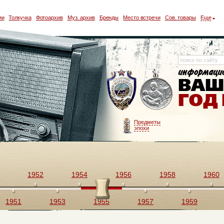
ии
Толкучка
Фотоархив
Муз. архив
Бренды
Место встречи
Сов. товары
Еще
Предметы
эпохи
1952
1954
1956
1958
1960
1951
1953
1955
1957
1959