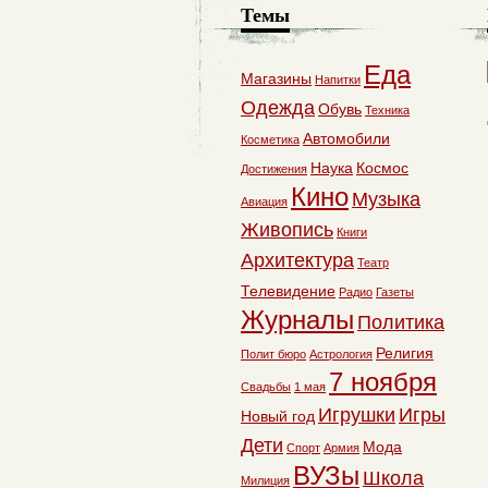
Темы
Еда
Магазины
Напитки
Одежда
Обувь
Техника
Автомобили
Косметика
Наука
Космос
Достижения
Кино
Музыка
Авиация
Живопись
Книги
Архитектура
Театр
Телевидение
Радио
Газеты
Журналы
Политика
Религия
Полит бюро
Астрология
7 ноября
Свадьбы
1 мая
Игрушки
Игры
Новый год
Дети
Мода
Спорт
Армия
ВУЗы
Школа
Милиция