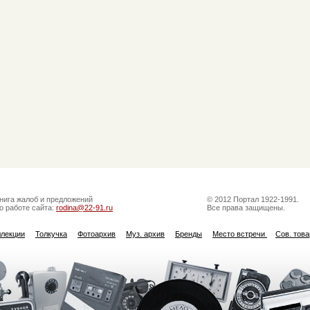
нига жалоб и предложений
© 2012 Портал 1922-1991.
о работе сайта:
rodina@22-91.ru
Все права защищены.
ллекции
Толкучка
Фотоархив
Муз. архив
Бренды
Место встречи
Сов. тов