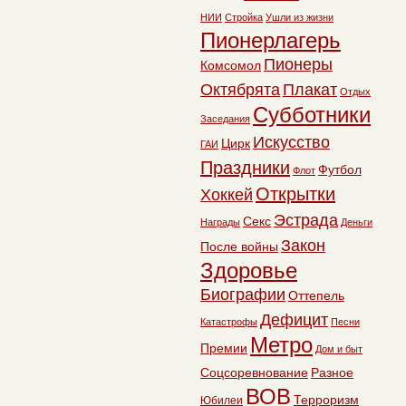
НИИ
Стройка
Ушли из жизни
Пионерлагерь
Пионеры
Комсомол
Октябрята
Плакат
Отдых
Субботники
Заседания
Искусство
Цирк
ГАИ
Праздники
Футбол
Флот
Открытки
Хоккей
Эстрада
Секс
Награды
Деньги
Закон
После войны
Здоровье
Биографии
Оттепель
Дефицит
Катастрофы
Песни
Метро
Премии
Дом и быт
Соцсоревнование
Разное
ВОВ
Терроризм
Юбилеи