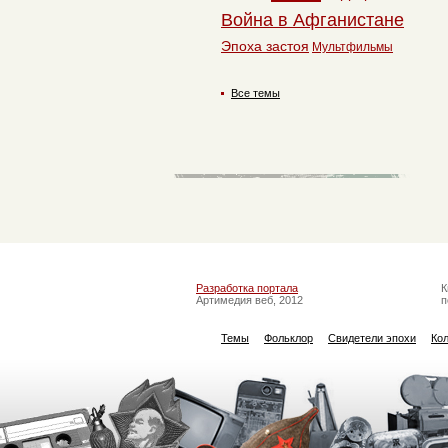
Война в Афганистане
Эпоха застоя
Мультфильмы
Все темы
Разработка портала
К
Артимедия веб, 2012
п
Темы
Фольклор
Свидетели эпохи
Ко