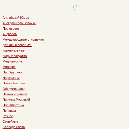
Английский Юмор
Анекдоты про Вовочку
Про евреев
Андропов
Международные отношения
Догнать и перегнать
Криминальные
Люди Исскуства
Медицинские
Милиция
Про Хрущева
Наркоманы
Новые Русские
Обслуживание
Петька и Чапаев
Поручик Ржевский
Про Животных
Пьяницы
Разное
Семейные
Свобода слова