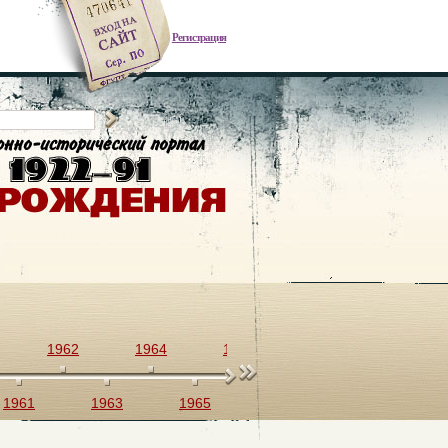
Регистрация
1962
1964
1966
1968
1970
1961
1963
1965
1967
1969