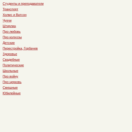
Студенты и преподаватели
Транспорт
Холмс и Ватсон
Чукчи
Штирлиц
Про любовь
Про колхозы
Детские
Перестройка, Горбачев
Здоровье
Свадебные
Политические
Школьные
Про войну
Про церковь
Смешные
Юбилейные