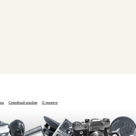
ары
Семейный альбом
О проекте