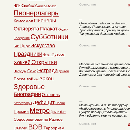
Оценка: нет
о
НИИ
Стройка
Ушли из жизни
Пионерлагерь
Пионеры
—
Комсомол
Около дома , где сохли две ели.
Леночку Петя качал на качелях.
Октябрята
Плакат
Отдых
Трос оборвался , брызнула кровь.
Так умирает большая любовь...
Субботники
Заседания
Искусство
Цирк
Оценка: нет
о
ГАИ
Праздники
Футбол
Флот
Открытки
—
Хоккей
Маленький мальчик по крыше беж
Ручкой размахивал, громко визжа
Эстрада
Секс
Награды
Деньги
Кончилась крыша - послышался 
Дворника ждал новогодний сюрпри
Закон
После войны
Здоровье
Оценка: нет
о
Биографии
Оттепель
Дефицит
—
Катастрофы
Песни
Мама купила на днях мясорубку.
Метро
«Hадо проверить !»- решила Аню
Премии
Дом и быт
Сунула пальцы,стала крутить...
Руку обратно уже не пришить.
Соцсоревнование
Разное
Оценка: нет
о
ВОВ
Терроризм
Юбилеи