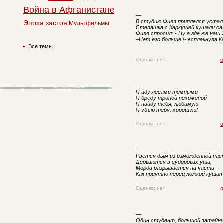
Война в Афганистане
—
В студию Филя приплелся устал
Эпоха застоя
Мультфильмы
Степашка с Каркушей кушали са
Филя спросил: - Ну а где же наш
–Hет его больше !- всплакнула К
Все темы
Оценка: нет
о
—
Я иду лесами темными
Я бреду тропой нехоженой
Я найду тебя, любимую
Я убъю тебя, хорошую!
Оценка: нет
о
—
Рвется дым из изможденной пас
Дергаются в судорогах уши,
Морда разрывается на части --
Как приятно перец ложкой кушат
Оценка: нет
о
—
Один студент, большой затейни