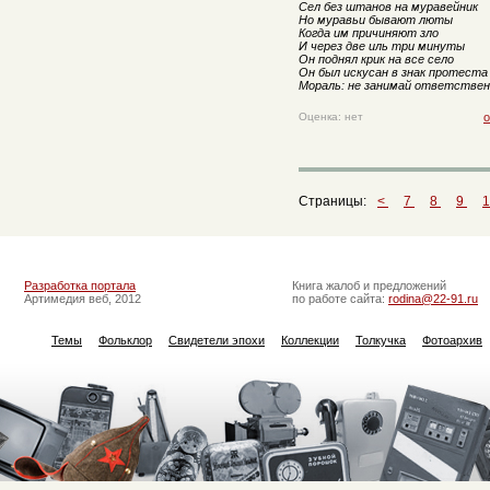
Сел без штанов на муравейник
Но муравьи бывают люты
Когда им причиняют зло
И через две иль три минуты
Он поднял крик на все село
Он был искусан в знак протеста
Мораль: не занимай ответстве
Оценка: нет
о
Страницы:
<
7
8
9
Разработка портала
Книга жалоб и предложений
Артимедия веб, 2012
по работе сайта:
rodina@22-91.ru
Темы
Фольклор
Свидетели эпохи
Коллекции
Толкучка
Фотоархив