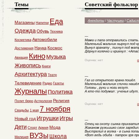
Темы
Советский фольклор
Еда
Анекдоты
/
Частушки
/
Садист
Магазины
Напитки
Одежда
Обувь
Техника
—
Автомобили
Косметика
Мама и папа отправились спать
Маленький мальчик нырнул под к
Наука
Космос
Вынул гранату , пихнул под мат
Достижения
Дёрнул колечко и крикнул : «Атас
Кино
Музыка
Авиация
Оценка: нет
о
Живопись
Книги
Архитектура
Театр
—
Газ из открытого крана пошёл.
Телевидение
Радио
Газеты
Маленький мальчик спички нашёл
Головы , руки и ноги везут.
Журналы
Политика
А кто-то подумал : ученья идут..
Религия
Полит бюро
Астрология
Оценка: нет
о
7 ноября
Свадьбы
1 мая
Игрушки
Игры
Новый год
—
Отец на охоту сынка прихватил
Дети
Мода
Спорт
Армия
Жаканом ружьишко своe зарядил
Выстрелил в волка - в сына попа
ВУЗы
Школа
«Вот ведь обида - патрон зря пр
Милиция