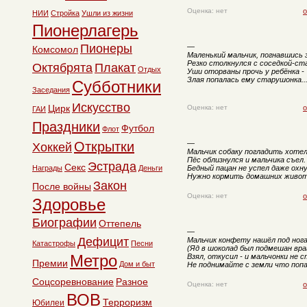
Оценка: нет
о
НИИ
Стройка
Ушли из жизни
Пионерлагерь
Пионеры
—
Комсомол
Маленький мальчик, погнавшись 
Резко столкнулся с соседкой-ст
Октябрята
Плакат
Отдых
Уши оторваны прочь у ребёнка -
Злая попалась ему старушонка..
Субботники
Заседания
Искусство
Цирк
Оценка: нет
о
ГАИ
Праздники
Футбол
Флот
Открытки
—
Хоккей
Мальчик собаку погладить хотел
Пёс облизнулся и мальчика съел.
Эстрада
Секс
Награды
Деньги
Бедный пацан не успел даже охну
Нужно кормить домашних живот
Закон
После войны
Оценка: нет
о
Здоровье
Биографии
Оттепель
—
Дефицит
Мальчик конфету нашёл под ног
Катастрофы
Песни
(Яд в шоколад был подмешан вра
Метро
Взял, откусил - и мальчонки не с
Премии
Дом и быт
Не поднимайте с земли что попал
Соцсоревнование
Разное
Оценка: нет
о
ВОВ
Терроризм
Юбилеи