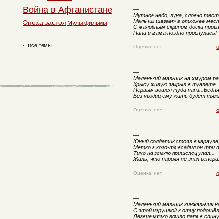
Война в Афганистане
—
Мутное небо, луна, словно тест
Мальчик шагает в отхожее мест
Эпоха застоя
Мультфильмы
С жалобным скрипом доски прогн
Папа и мама поздно проснулись!
Все темы
Оценка: нет
о
—
Маленький мальчик на хмуром р
Крысу живую закрыл в туалете.
Первым вошёл туда папа...Бедня
Без ягодиц ему жить будет тяжк
Оценка: нет
о
—
Юный солдатик стоял в карауле
Метко в кого-то всадил он три п
Тихо на землю пришелец упал...
Жаль, что пароля не знал генера
Оценка: нет
о
—
Маленький мальчик кинжальчик н
С этой игрушкой к отцу подошёл
Лезвие мягко вошло папе в спину