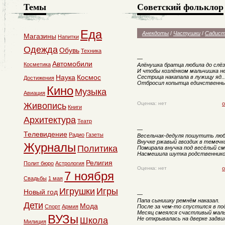
Темы
Советский фольклор
Еда
Анекдоты
/
Частушки
/
Садист
Магазины
Напитки
Одежда
Обувь
Техника
—
Автомобили
Косметика
Алёнушка братца любила до слёз
И чтобы козлёнком мальчишка не
Наука
Космос
Сестрица накапала в лужицу яд..
Достижения
Отбросил копытца единственны
Кино
Музыка
Авиация
Оценка: нет
о
Живопись
Книги
Архитектура
Театр
—
Телевидение
Радио
Газеты
Весельчак-дедуля пошутить люб
Внучке ржавый гвоздик в темечко
Журналы
Политика
Помирала внучка под весёлый см
Насмешила шутка родственнико
Религия
Полит бюро
Астрология
Оценка: нет
о
7 ноября
Свадьбы
1 мая
Игрушки
Игры
Новый год
—
Папа сынишку ремнём наказал.
Дети
Мода
Спорт
Армия
После за чем-то спустился в по
Месяц смеялся счастливый маль
ВУЗы
Школа
Не открывалась на дверке задви
Милиция