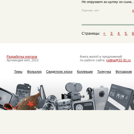
Не отругает за шутку он сына...
Оценка: нет
о
Страницы:
<
3
4
5
Разработка портала
Книга жалоб и предложений
Артимедия веб, 2012
по работе сайта:
rodina@22-91.ru
Темы
Фольклор
Свидетели эпохи
Коллекции
Толкучка
Фотоархив