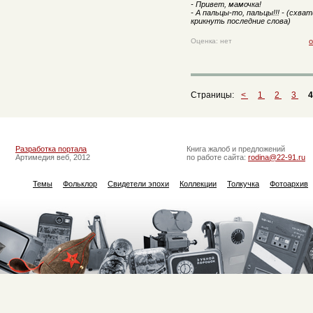
- Привет, мамочка!
- А пальцы-то, пальцы!!! - (схва
крикнуть последние слова)
Оценка: нет
о
Страницы:
<
1
2
3
4
Разработка портала
Книга жалоб и предложений
Артимедия веб, 2012
по работе сайта:
rodina@22-91.ru
Темы
Фольклор
Свидетели эпохи
Коллекции
Толкучка
Фотоархив