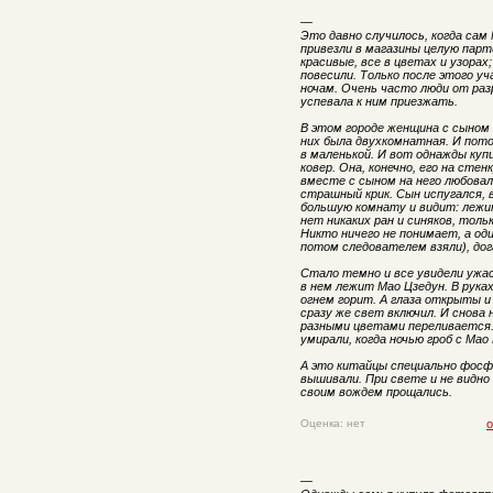
—
Это давно случилось, когда сам 
привезли в магазины целую парт
красивые, все в цветах и узорах
повесили. Только после этого у
ночам. Очень часто люди от раз
успевала к ним приезжать.
В этом городе женщина с сыном 
них была двухкомнатная. И пото
в маленькой. И вот однажды ку
ковер. Она, конечно, его на сте
вместе с сыном на него любовал
страшный крик. Сын испугался, 
большую комнату и видит: лежи
нет никаких ран и синяков, тол
Никто ничего не понимает, а од
потом следователем взяли), до
Стало темно и все увидели ужа
в нем лежит Мао Цзедун. В руках
огнем горит. А глаза открыты 
сразу же свет включил. И снова 
разными цветами переливается. 
умирали, когда ночью гроб с Мао
А это китайцы специально фосф
вышивали. При свете и не видно
своим вождем прощались.
Оценка: нет
о
—