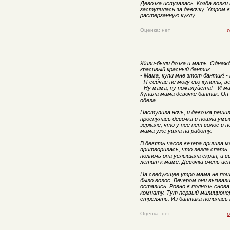
Девочка испугалась. Когда волки 
заступилась за девочку. Утром в
растерзанную куклу.
Оценка: нет
о
—
Жили-были дочка и мать. Однажд
красивый красный бантик.
- Мама, купи мне этот бантик! -
- Я сейчас не могу его купить, 
- Ну мама, ну пожалуйста! - И м
Купила мама девочке бантик. Он 
одела.
Наступила ночь, и девочка реши
проснулась девочка и пошла ум
зеркале, что у неё нет волос и 
мама уже ушла на работу.
В девять часов вечера пришла ма
притворилась, что легла спать. 
полночь она услышала скрип, и 
летит к маме. Девочка очень исп
На следующее утро мама не пош
было волос. Вечером они вызвал
остались. Ровно в полночь снова
комнату. Тут первый милиционер
стрелять. Из бантика полилась 
Оценка: нет
о