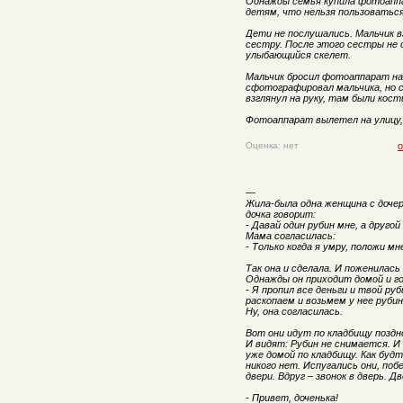
Однажды семья купила фотоаппа
детям, что нельзя пользоватьс
Дети не послушались. Мальчик 
сестру. После этого сестры не 
улыбающийся скелет.
Мальчик бросил фотоаппарат на
сфотографировал мальчика, но 
взглянул на руку, там были кост
Фотоаппарат вылетел на улицу, 
Оценка: нет
о
—
Жила-была одна женщина с дочер
дочка говорит:
- Давай один рубин мне, а друго
Мама согласилась:
- Только когда я умру, положи мн
Так она и сделала. И поженилась
Однажды он приходит домой и г
- Я пропил все деньги и твой ру
раскопаем и возьмем у нее рубин
Ну, она согласилась.
Вот они идут по кладбищу поздно
И видят: Рубин не снимается. 
уже домой по кладбищу. Как буд
никого нет. Испугались они, поб
двери. Вдруг – звонок в дверь. 
- Привет, доченька!