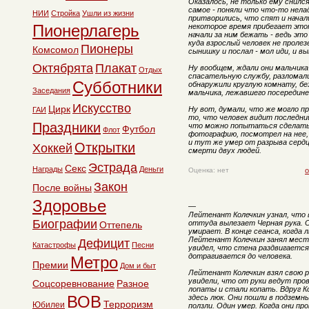
Оказалось, не только ему снилс
самое - поняли что что-то нел
НИИ
Стройка
Ушли из жизни
притворились, что спят и нача
Пионерлагерь
некоторое время прибегает этот
начали за ним бежать - ведь это
куда взрослый человек не проле
Пионеры
Комсомол
сынишку и послал - мол иди, и в
Октябрята
Плакат
Ну вообщем, ждали они мальчика
Отдых
спасательную службу, разломали 
Субботники
обнаружили круглую комнату, бе
Заседания
мальчика, лежавшего посередине
Искусство
Цирк
Ну вот, думали, что же могло пр
ГАИ
то, что человек видит последний
Праздники
что можно попытаться сделать 
Футбол
Флот
фотографию, посмотрел на нее, 
и тут же умер от разрыва сердца
Открытки
Хоккей
смерти двух людей.
Эстрада
Секс
Награды
Деньги
Оценка: нет
о
Закон
После войны
Здоровье
—
Лейтенант Колечкин узнал, что
Биографии
оттуда вылезает Черная рука. О
Оттепель
умирает. В конце сеанса, когда 
Лейтенант Колечкин занял место
Дефицит
Катастрофы
Песни
увидел, что стена раздвигается
дотрагивается до человека.
Метро
Премии
Дом и быт
Лейтенант Колечкин взял свою р
увидели, что от руки ведут пров
Соцсоревнование
Разное
лопаты и стали копать. Вдруг Ко
ВОВ
здесь люк. Они пошли в подземны
Терроризм
Юбилеи
ползли. Один умер. Когда они пр