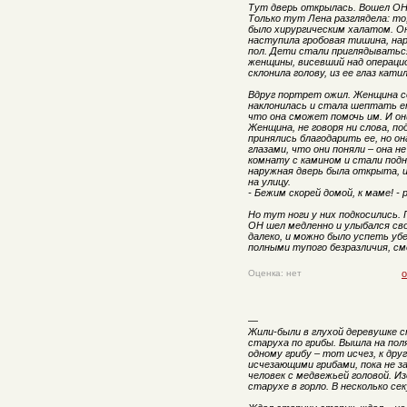
Тут дверь открылась. Вошел ОН.
Только тут Лена разглядела: то
было хирургическим халатом. О
наступила гробовая тишина, на
пол. Дети стали приглядыватьс
женщины, висевший над операци
склонила голову, из ее глаз кат
Вдруг портрет ожил. Женщина с
наклонилась и стала шептать е
что она сможет помочь им. И о
Женщина, не говоря ни слова, по
принялись благодарить ее, но о
глазами, что они поняли – она н
комнату с камином и стали подн
наружная дверь была открыта, и
на улицу.
- Бежим скорей домой, к маме! -
Но тут ноги у них подкосились. 
ОН шел медленно и улыбался сво
далеко, и можно было успеть убе
полными тупого безразличия, см
Оценка: нет
о
—
Жили-были в глухой деревушке 
старуха по грибы. Вышла на поля
одному грибу – тот исчез, к дру
исчезающими грибами, пока не за
человек с медвежьей головой. Из
старухе в горло. В несколько сек