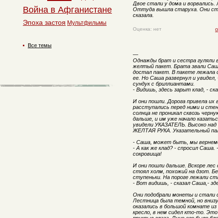
Двое стали у дома и ворвались
Война в Афганистане
Оттуда вышла старуха. Они ста
сказала.
Эпоха застоя
Мультфильмы
Оценка: нет
о
Все темы
—
Однажды брат и сестра гуляли в
желтый пакет. Брата звали Саша
достал пакет. В пакете лежала
ее. Но Саша развернул и увидел,
сундук с бриллиантами.
- Видишь, здесь зарыт клад, - с
И они пошли. Дорога привела их
расступались перед ними и стен
солнца не проникал сквозь черну
дальше, и им уже начало казатьс
увидели УКАЗАТЕЛЬ. Высоко над и
ЖЕЛТАЯ РУКА. Указательный пал
- Саша, может быть, мы вернемс
- А как же клад? - спросил Саша.
сокровища!
И они пошли дальше. Вскоре лес 
стоял холм, похожий на дзот. Б
ступеньки. На пороге лежали с
- Вот видишь, - сказал Саша,- зд
Они подобрали монеты и стали 
Лестница была темной, но вниз
оказались в большой комнате из 
кресло, в нем сидел кто-то. Это