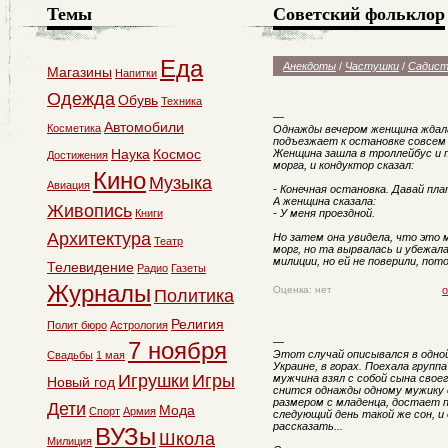
Темы
Советский фольклор
Еда
Анекдоты
/
Частушки
/
Садист
Магазины
Напитки
Одежда
Обувь
Техника
—
Автомобили
Косметика
Однажды вечером женщина ждала
подъезжает к остановке совсем 
Наука
Космос
Женщина зашла в троллейбус и п
Достижения
морга, и кондуктор сказал:
Кино
Музыка
Авиация
- Конечная остановка. Давай пла
А женщина сказала:
Живопись
Книги
- У меня проездной.
Архитектура
Но затем она увидела, что это
Театр
морг, но та вырвалась и убежал
милиции, но ей не поверили, по
Телевидение
Радио
Газеты
Журналы
Оценка: нет
о
Политика
Религия
Полит бюро
Астрология
—
7 ноября
Этот случай описывался в одной
Свадьбы
1 мая
Украине, в горах. Поехала группа
Игрушки
Игры
мужчина взял с собой сына своег
Новый год
снится однажды одному мужику с
размером с младенца, достает п
Дети
Мода
Спорт
Армия
следующий день такой же сон, и 
рассказать...
ВУЗы
Школа
Милиция