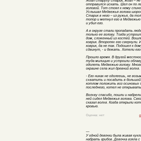
Ждал старуху старик, ждал – не
отправился искать. Шел он по л
головой. Тот стоял к нему спино
Услышал Медвежья голова шорох 
Старик в него – из ружья, да т
топор и метнул его в Медвежью 
и убил его.
А в округе стали пропадать люди
только ее голову. Тогда устроил
дом, сложенный из костей. Вошли
коврик. Второпях его свернули.
коврик, да не так. Подошел к до
сдвинут, - и бежать. Хотели его
Прошло время. В другой местно
туда милицию и устроили облаву
одолеть Медвежью голову. Многи
окраине села жил древний волхв.
- Его никак не одолеешь, не возь
схватить и посадить в большой 
котлом положить воз осиновых д
последнего, котел не открывать
Волхву спасибо, пошли и набрели
ней сидел Медвежья голова. Связ
сказал волхв. Когда открыли кот
кровью.
Оценка: нет
о
—
У одной девочки была живая кукл
набрать грибов. Девочка взяла с