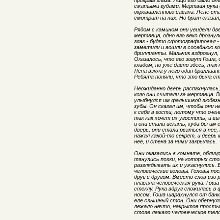
прикрыв глаза. Лицо его было бл
сжатыми губами. Мертвая рука с
окровавленного савана. Лене ст
смотрит на них. Но брат сказал
Рядом с камином они увидели две
мертвеца, одно его веко дрогнуло
глаз - будто сфотографировал -
заметили и вошли в соседнюю ко
бриллианты. Мальчик вздрогнул, 
Оказалось, что его зовут Гоша,
кладом, но уже давно здесь, та
Лена взяла у него один бриллиан
Ребята поняли, что это была ст
Неожиданно дверь распахнулась,
кого они считали за мертвеца. 
улыбнулся им фальшивой любезн
зубы. Он сказал им, чтобы они н
к себе в гости, потому что оче
так как хочет их угостить, и 
и они стали искать, куда бы им
дверь, они стали рваться в нее,
нажал какой-то секрет, и дверь
нее, и стена за ними закрылась.
Они оказались в комнате, облиц
тянулись полки, на которых сто
разглядывать их и ужаснулись. 
человеческие головы. Головы по
друг с другом. Вместо слов изо 
плавала человеческая рука. Гоша
стеклу. Рука вдруг сложилась в
носом. Гоша шарахнулся от банки
еле слышный стон. Они обернули
лежало нечто, накрытое просты
столе лежало человеческое тело