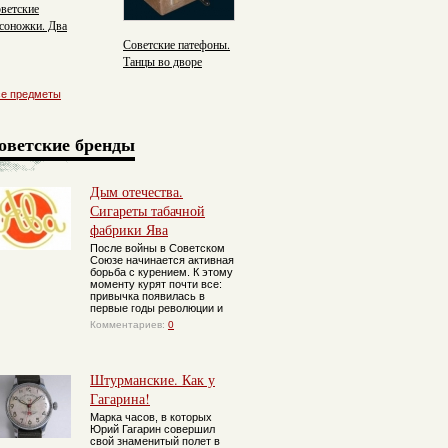
ветские
соножки. Два
мешка и подошва.
Советские патефоны.
Танцы во дворе
се предметы
оветские бренды
Дым отечества.
Сигареты табачной
фабрики Ява
После войны в Советском
Союзе начинается активная
борьба с курением. К этому
моменту курят почти все:
привычка появилась в
первые годы революции и
Комментариев:
0
Штурманские. Как у
Гагарина!
Марка часов, в которых
Юрий Гагарин совершил
свой знаменитый полет в