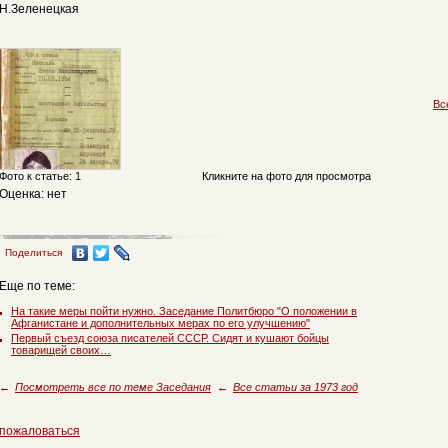
Н.Зеленецкая
Вс
Фото к статье: 1
Кликните на фото для просмотра
Оценка: нет
Поделиться
Еще по теме:
На такие меры пойти нужно. Заседание Политбюро "О положении в
Афганистане и дополнительных мерах по его улучшению"
Первый съезд союза писателей СССР. Сидят и кушают бойцы
товарищей своих…
←
Посмотреть все по теме Заседания
←
Все статьи за 1973 год
пожаловаться