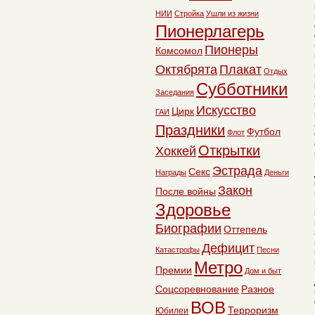
НИИ
Стройка
Ушли из жизни
Пионерлагерь
Пионеры
Комсомол
Октябрята
Плакат
Отдых
Субботники
Заседания
Искусство
Цирк
ГАИ
Праздники
Футбол
Флот
Открытки
Хоккей
Эстрада
Секс
Награды
Деньги
Закон
После войны
Здоровье
Биографии
Оттепель
Дефицит
Катастрофы
Песни
Метро
Премии
Дом и быт
Соцсоревнование
Разное
ВОВ
Терроризм
Юбилеи