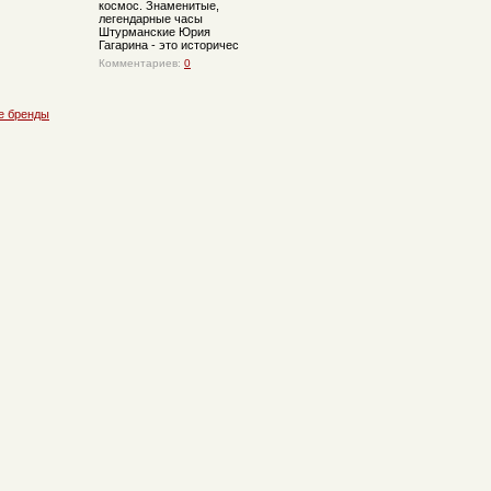
космос. Знаменитые,
легендарные часы
Штурманские Юрия
Гагарина - это историчес
Комментариев:
0
е бренды