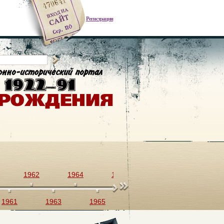
Регистрация
1962
1964
1966
1968
1970
1961
1963
1965
1967
1969