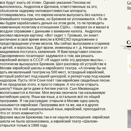
Со
все будут знать об этом». Однако указание Генсека не
выполнялось. Андропов и Щелоков, ответственные за это,
бо
объясняли задержку неповоротливостью аппарата,
ре
отговаривались тем, что евреев начали выпускать без налога с
ближайшего понедельника, но Брежнев не успокаивался. «То ли
мы будем зарабатывать деньги на этом деле, то ли проводить
намеченную политику в отношении США», - говорил он и махал в
В
воздухе справками с данными о взимании налога. Андропов
рисовал мрачную картину: «Вот сидит т. Громыко, он знает:
англичане в своё время внесли в ЮНЕСКО предложение о
С
предотвращении утечки мозгов. Мы сейчас выпускаем и стариков
и детей, и взрослых. Едут врачи, инженеры и т. д. Начинают и от
академиков поступать заявления. Я Вам представил список».
Одновременно госаппарат задумался о том, как решать
еврейский вопрос в СССР. «Я задал себе эту дерзкую мысль», -
поэтически высказался Брежнев. Шел разговор об устройстве в
Москве еврейской школы и еврейского театра. «А почему бы не
дать им маленький театрик на 500 мест, эстрадный еврейский,
который работает под нашей цензурой, и реперт»уар под нашим
надзором. Пусть тётя Соня поёт там еврейские свадебные песни.
Я не предлагаю этого, я просто говорю. А что если открыть
школу? Наши дети даже в Англии учатся. Сын Мжаванадзе
воспитывается в Англии. Моя внучка окончила так называемую
английскую школу. Язык как язык, а остальное всё по общей
программе. Я так рассуждаю: открыли в Москве одну школу,
называется еврейская. Программа вся та же, как и в других
школах. Но в ней национальный язык, еврейский, преподаётся.
Что от этого изменится?»
Дерзкие мысли Брежнева так и не нашли воплощения: еврейская
школа не была организована, а еврейский театр «Шалом»
открылся только в 1988 году.