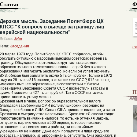
Статьи
Ф
Дерзкая мысль. Заседание Политбюро ЦК
КПСС "К вопросу о выезде за границу лиц
еврейской национальности"
Добавил:
Zelen
Тема:
Заседания
См
20 марта 1973 года Политбюро ЦК КПСС собралось, чтобы
обсудить ситуацию с массовым выездом советских евреев за
границу. Обсуждение вертелось вокруг так называемого
образовательного таможенного налога – еврей без высшего
образования мог уехать бесплатно, но если он успел окончить
ВУЗ, обязан был заплатить около 5 тысяч рублей. Только в 1972
году из 29 тысяч 816 евреев, выехавших из СССР, 912 человек,
имеющих высшее образование, в соответствии с Указом
Президиума Верховного Совета СССР, возместили затраты в
П
сумме 4 миллиона 427 тысяч рублей. Так в СССР пытались
приостановить утечку мозгов.
Брежнев был в гневе. Вопрос об образовательном налоге
благодаря зарубежным СМИ получил широкий резонанс на
Западе, особенно в США. Сенат США пришел в волнение, и визит
Брежнева в Америку стал невозможен. Брежнев: «Я сказал тогда:
приостановить взимание налогов, то есть, не отменяя Закона,
отпустить партию человек в 500 евреев, которые никакого
отношения ни к секретности работы, ни к партийным
учреждениям не имеют. Даже если попадутся и лица среднего
возраста, например, из Биробиджана, отпустить. Они расскажут, и