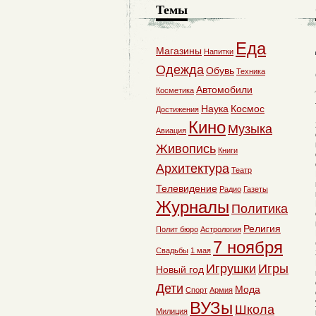
Темы
Еда
Магазины
Напитки
Одежда
Обувь
Техника
Автомобили
Косметика
Наука
Космос
Достижения
Кино
Музыка
Авиация
Живопись
Книги
Архитектура
Театр
Телевидение
Радио
Газеты
Журналы
Политика
Религия
Полит бюро
Астрология
7 ноября
Свадьбы
1 мая
Игрушки
Игры
Новый год
Дети
Мода
Спорт
Армия
ВУЗы
Школа
Милиция