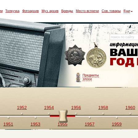
ии
Толкучка
Фотоархив
Муз. архив
Бренды
Место встречи
Сов. товары
Еще
Предметы
эпохи
1952
1954
1956
1958
1960
1951
1953
1955
1957
1959